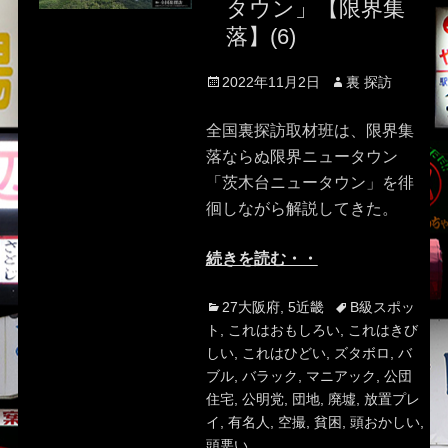
タウン」【限界集
落】(6)
Posted
Author
2022年11月2日
裏 探訪
on
全国裏探訪取材班は、限界集
落ならぬ限界ニュータウン
「茨木台ニュータウン」を徘
徊しながら解説してきた。
続きを読む・・
Categories
Tags
27大阪府
,
5近畿
B級スポッ
ト
,
これはおもしろい
,
これはきび
しい
,
これはひどい
,
ズタボロ
,
バ
ブル
,
バラック
,
マニアック
,
公団
住宅
,
公明党
,
団地
,
廃墟
,
放置プレ
イ
,
有名人
,
空撮
,
貧困
,
頭おかしい
,
頭悪い