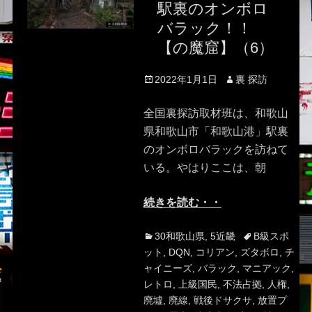
駅裏のオンボロ
バラック！！
【の魔窟】（6）
Posted
Author
2022年1月1日
裏 探訪
on
全国裏探訪取材班は、和歌山
県和歌山市「和歌山港」駅裏
のオンボロバラックを訪ねて
いる。やはりここは、朝
続きを読む・・
Categories
Tags
30和歌山県
,
5近畿
B級スポ
ット
,
DQN
,
コリアン
,
ズタボロ
,
チ
ャイニーズ
,
バラック
,
マニアック
,
レトロ
,
上級国民
,
不法占拠
,
人権
,
廃墟
,
廃線
,
戦後ドサクサ
,
放置プ