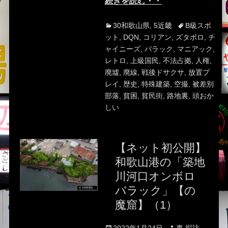
続きを読む・・
Categories
Tags
30和歌山県
,
5近畿
B級スポ
ット
,
DQN
,
コリアン
,
ズタボロ
,
チ
ャイニーズ
,
バラック
,
マニアック
,
レトロ
,
上級国民
,
不法占拠
,
人権
,
廃墟
,
廃線
,
戦後ドサクサ
,
放置プ
レイ
,
歴史
,
特殊建築
,
空撮
,
被差別
部落
,
貧困
,
貧民街
,
路地裏
,
頭おか
しい
【ネット初公開】
和歌山港の「築地
川河口オンボロ
バラック」【の
魔窟】（1）
Posted
Author