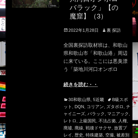
バラック」【の
魔窟】（3）
Posted
Author
2022年1月28日
裏 探訪
on
全国裏探訪取材班は、和歌山
県和歌山市「和歌山港」周辺
に来ている。ここには悪臭漂
う「築地川河口オンボロ
続きを読む・・
Categories
Tags
30和歌山県
,
5近畿
B級スポ
ット
,
DQN
,
コリアン
,
ズタボロ
,
チ
ャイニーズ
,
バラック
,
マニアック
,
レトロ
,
上級国民
,
不法占拠
,
人権
,
廃墟
,
廃線
,
戦後ドサクサ
,
放置プ
レイ
,
歴史
,
特殊建築
,
空撮
,
被差別