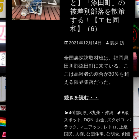
と】「添田町」の
被差別部落を散策
する！【エセ同
和】（6）
Posted
Author
2021年12月14日
裏探 訪
on
全国裏探訪取材班は、福岡県
田川郡添田町に来ている。こ
こは高齢者の割合が30％を超
える限界集落だった。
続きを読む・・
Categories
Tags
40福岡県
,
8九州・沖縄
B級
スポット
,
DQN
,
お金
,
ズタボロ
,
バ
ラック
,
マニアック
,
レトロ
,
上級
国民
,
人権
,
公団住宅
,
公明党
,
創価