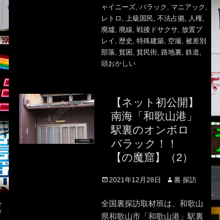
ャイニーズ
,
バラック
,
マニアック
,
レトロ
,
上級国民
,
不法占拠
,
人権
,
廃墟
,
廃線
,
戦後ドサクサ
,
放置プ
レイ
,
歴史
,
特殊建築
,
空撮
,
被差別
部落
,
貧困
,
貧民街
,
路地裏
,
鉄道
,
頭おかしい
【ネット初公開】
南海「和歌山港」
駅裏のオンボロ
バラック！！
【の魔窟】（2）
Posted
Author
2021年12月28日
裏 探訪
on
全国裏探訪取材班は、和歌山
県和歌山市「和歌山港」駅裏