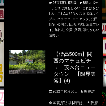
Categories
Tags
26京都府
,
5近畿
B級スポッ
ト
,
これはおもしろい
,
これはきび
しい
,
これはひどい
,
ズタボロ
,
バ
ブル
,
バラック
,
マニアック
,
公団
住宅
,
公明党
,
団地
,
廃墟
,
放置プレ
イ
,
有名人
,
空撮
,
貧困
,
頭おかしい
,
頭悪い
【標高500m】関
西のマチュピチ
ュ「茨木台ニュー
タウン」【限界集
落】(4)
Posted
Author
2022年10月30日
裏 探訪
on
全国裏探訪取材班は、大阪府