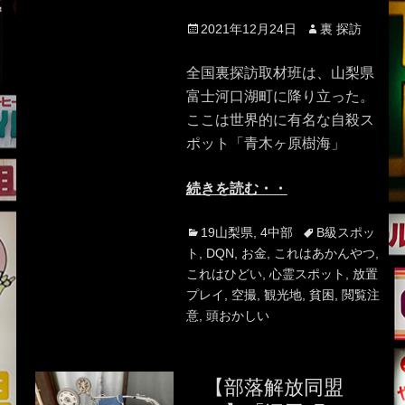
Posted
Author
2021年12月24日
裏 探訪
on
全国裏探訪取材班は、山梨県
富士河口湖町に降り立った。
ここは世界的に有名な自殺ス
ポット「青木ヶ原樹海」
続きを読む・・
Categories
Tags
19山梨県
,
4中部
B級スポッ
ト
,
DQN
,
お金
,
これはあかんやつ
,
これはひどい
,
心霊スポット
,
放置
プレイ
,
空撮
,
観光地
,
貧困
,
閲覧注
意
,
頭おかしい
【部落解放同盟