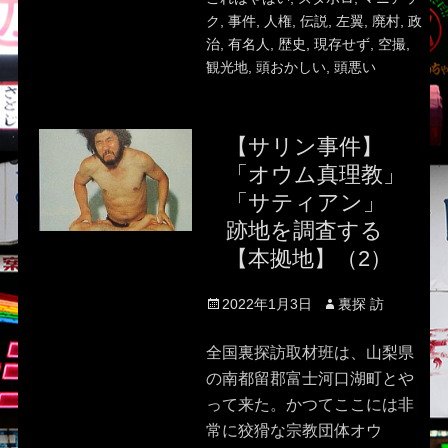
ク
,
事件
,
人権
,
伝説
,
左翼
,
廃村
,
政
治
,
有名人
,
歴史
,
現存せず
,
空撮
,
観光地
,
頭おかしい
,
頭悪い
【サリン事件】
「オウム真理教」
「サティアン」
跡地を調査する
【本拠地】（2）
Posted
Author
2022年1月3日
裏探 訪
on
全国裏探訪取材班は、山梨県
の南都留郡富士河口湖町とや
って来た。かつてここには非
常に狡猾な宗教団体オウ