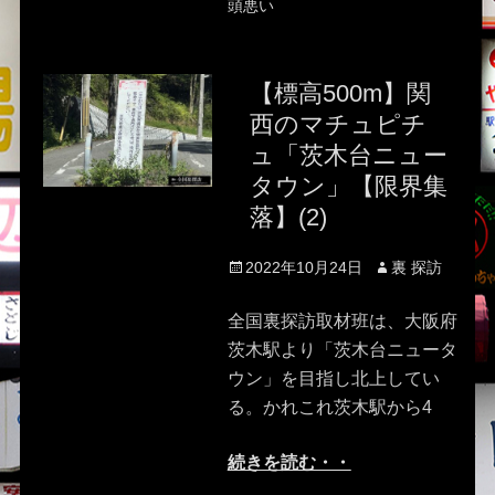
頭悪い
【標高500m】関
西のマチュピチ
ュ「茨木台ニュー
タウン」【限界集
落】(2)
Posted
Author
2022年10月24日
裏 探訪
on
全国裏探訪取材班は、大阪府
茨木駅より「茨木台ニュータ
ウン」を目指し北上してい
る。かれこれ茨木駅から4
続きを読む・・