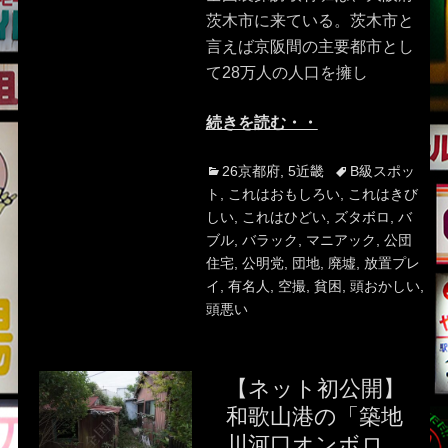
茨木市に来ている。茨木市と
言えば京阪間の主要都市とし
て28万人の人口を擁し
続きを読む・・
Categories
Tags
26京都府
,
5近畿
B級スポッ
ト
,
これはおもしろい
,
これはきび
しい
,
これはひどい
,
ズタボロ
,
バ
ブル
,
バラック
,
マニアック
,
公団
住宅
,
公明党
,
団地
,
廃墟
,
放置プレ
イ
,
有名人
,
空撮
,
貧困
,
頭おかしい
,
頭悪い
【ネット初公開】
和歌山港の「築地
川河口オンボロ