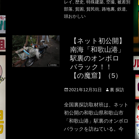
レイ
,
歴史
,
特殊建築
,
空撮
,
被差別
部落
,
貧困
,
貧民街
,
路地裏
,
鉄道
,
頭おかしい
【ネット初公開】
南海「和歌山港」
駅裏のオンボロ
バラック！！
【の魔窟】（5）
Posted
Author
2021年12月31日
裏 探訪
on
全国裏探訪取材班は、ネット
初公開の和歌山県和歌山市
「和歌山港」駅裏のオンボロ
バラックを訪ねている。今