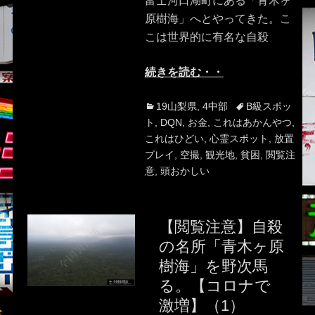
富士河口湖町にある「青木ヶ
原樹海」へとやってきた。こ
こは世界的に有名な自殺
続きを読む・・
Categories
Tags
19山梨県
,
4中部
B級スポッ
ト
,
DQN
,
お金
,
これはあかんやつ
,
これはひどい
,
心霊スポット
,
放置
プレイ
,
空撮
,
観光地
,
貧困
,
閲覧注
意
,
頭おかしい
【閲覧注意】自殺
の名所「青木ヶ原
樹海」を野次馬
る。【コロナで
激増】（1）