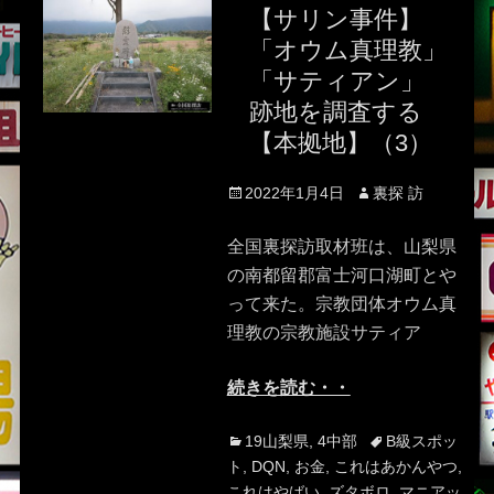
【サリン事件】
「オウム真理教」
「サティアン」
跡地を調査する
【本拠地】（3）
Posted
Author
2022年1月4日
裏探 訪
on
全国裏探訪取材班は、山梨県
の南都留郡富士河口湖町とや
って来た。宗教団体オウム真
理教の宗教施設サティア
続きを読む・・
Categories
Tags
19山梨県
,
4中部
B級スポッ
ト
,
DQN
,
お金
,
これはあかんやつ
,
これはやばい
,
ズタボロ
,
マニアッ