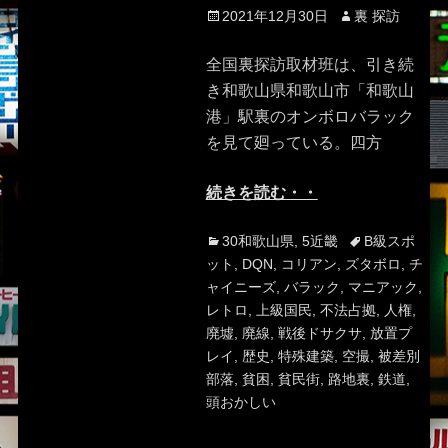
Posted
Author
2021年12月30日
裏 探訪
on
全国裏探訪取材班は、引き続
き和歌山県和歌山市「和歌山
港」駅裏のオンボロバラック
を見て廻っている。四方
続きを読む・・
Categories
Tags
30和歌山県
,
5近畿
B級スポ
ット
,
DQN
,
コリアン
,
ズタボロ
,
チ
ャイニーズ
,
バラック
,
マニアック
,
レトロ
,
上級国民
,
不法占拠
,
人権
,
廃墟
,
廃線
,
戦後ドサクサ
,
放置プ
レイ
,
歴史
,
特殊建築
,
空撮
,
被差別
部落
,
貧困
,
貧民街
,
路地裏
,
鉄道
,
頭おかしい