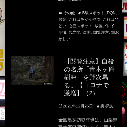
Categories
Tags
その他
B級スポット
,
DQN
,
お金
,
これはあかんやつ
,
これはひ
どい
,
心霊スポット
,
放置プレイ
,
空撮
,
観光地
,
貧困
,
閲覧注意
,
頭お
かしい
【閲覧注意】自殺
の名所「青木ヶ原
樹海」を野次馬
る。【コロナで
激増】（2）
Posted
Author
2021年12月25日
裏 探訪
on
全国裏探訪取材班は、山梨県