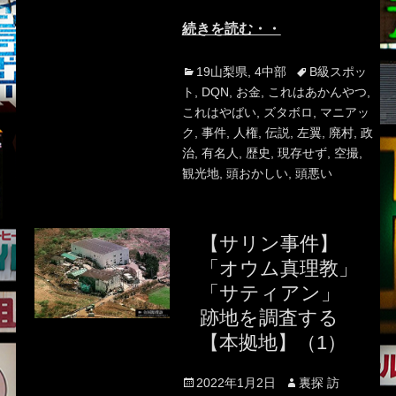
続きを読む・・
Categories
Tags
19山梨県
,
4中部
B級スポッ
ト
,
DQN
,
お金
,
これはあかんやつ
,
これはやばい
,
ズタボロ
,
マニアッ
ク
,
事件
,
人権
,
伝説
,
左翼
,
廃村
,
政
治
,
有名人
,
歴史
,
現存せず
,
空撮
,
観光地
,
頭おかしい
,
頭悪い
【サリン事件】
「オウム真理教」
「サティアン」
跡地を調査する
【本拠地】（1）
Posted
Author
2022年1月2日
裏探 訪