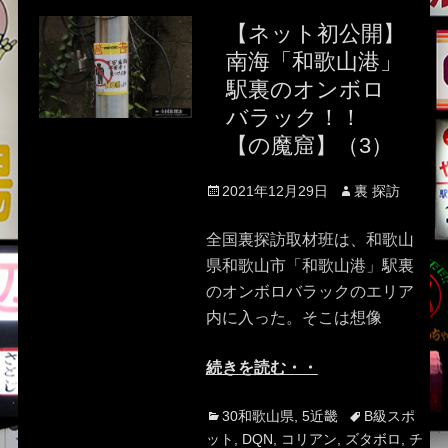
【ネット初公開】
南海「和歌山港」
駅裏のオンボロ
バラック！！
【の魔窟】（3）
Posted
Author
2021年12月29日
裏 探訪
on
全国裏探訪取材班は、和歌山
県和歌山市「和歌山港」駅裏
のオンボロバラックのエリア
内に入った。そこは想像
続きを読む・・
Categories
Tags
30和歌山県
,
5近畿
B級スポ
ット
,
DQN
,
コリアン
,
ズタボロ
,
チ