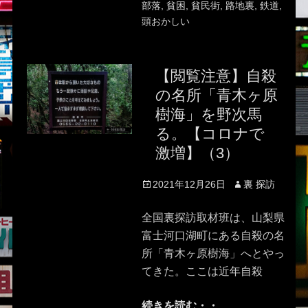
部落
,
貧困
,
貧民街
,
路地裏
,
鉄道
,
頭おかしい
【閲覧注意】自殺
の名所「青木ヶ原
樹海」を野次馬
る。【コロナで
激増】（3）
Posted
Author
2021年12月26日
裏 探訪
on
全国裏探訪取材班は、山梨県
富士河口湖町にある自殺の名
所「青木ヶ原樹海」へとやっ
てきた。ここは近年自殺
続きを読む・・