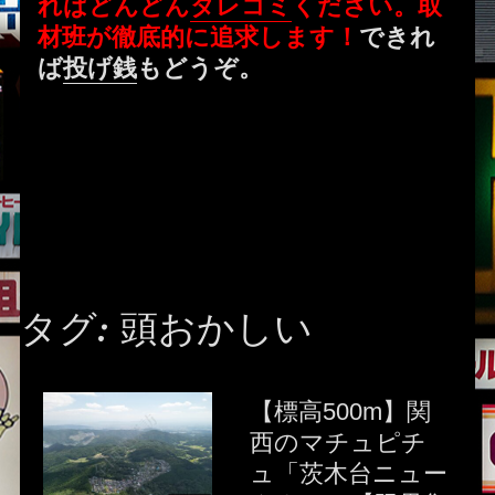
ればどんどん
タレコミ
ください。取
材班が徹底的に追求します！
できれ
ば
投げ銭
もどうぞ。
タグ:
頭おかしい
【標高500m】関
西のマチュピチ
ュ「茨木台ニュー