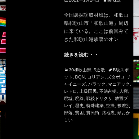
2022年1月24日
裏 探訪
on
全国裏探訪取材班は、和歌山
県和歌山市「和歌山港」周辺
に来ている。ここは前回みて
きた和歌山港駅裏のオン
続きを読む・・
Categories
Tags
30和歌山県
,
5近畿
B級スポ
ット
,
DQN
,
コリアン
,
ズタボロ
,
チ
ャイニーズ
,
バラック
,
マニアック
,
レトロ
,
上級国民
,
不法占拠
,
人権
,
廃墟
,
廃線
,
戦後ドサクサ
,
放置プ
レイ
,
歴史
,
特殊建築
,
空撮
,
被差別
部落
,
貧困
,
貧民街
,
路地裏
,
頭おか
しい