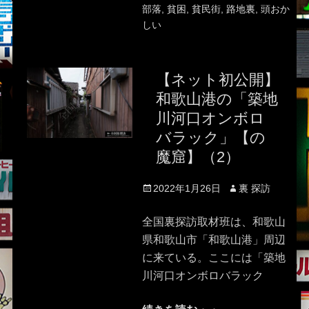
部落
,
貧困
,
貧民街
,
路地裏
,
頭おか
しい
【ネット初公開】
和歌山港の「築地
川河口オンボロ
バラック」【の
魔窟】（2）
Posted
Author
2022年1月26日
裏 探訪
on
全国裏探訪取材班は、和歌山
県和歌山市「和歌山港」周辺
に来ている。ここには「築地
川河口オンボロバラック