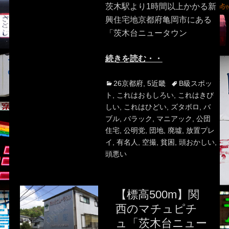
茨木駅より1時間以上かかる新
興住宅地京都府亀岡市にある
「茨木台ニュータウン
続きを読む・・
Categories
Tags
26京都府
,
5近畿
B級スポッ
ト
,
これはおもしろい
,
これはきび
しい
,
これはひどい
,
ズタボロ
,
バ
ブル
,
バラック
,
マニアック
,
公団
住宅
,
公明党
,
団地
,
廃墟
,
放置プレ
イ
,
有名人
,
空撮
,
貧困
,
頭おかしい
,
頭悪い
【標高500m】関
西のマチュピチ
ュ「茨木台ニュー