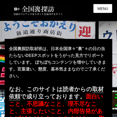
MENU
全国裏探訪取材班は、日本全国津々“裏”々の日の当
たらないDEEPスポットをうがった見方でリポート
しています。 ぼちぼちコンテンツを増やしていきま
す。言葉遣い、態度、基本気ままなのでご了承くだ
さい。
なお、このサイトは読者からの
取材
依頼
で成り立っております。
面白い
こと、不思議なこと、理不尽なこ
と、主張したいこと、内部告発があ