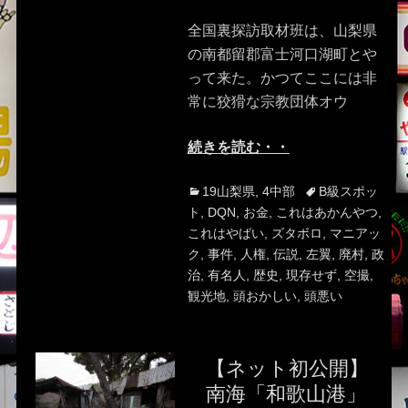
on
全国裏探訪取材班は、山梨県
の南都留郡富士河口湖町とや
って来た。かつてここには非
常に狡猾な宗教団体オウ
続きを読む・・
Categories
Tags
19山梨県
,
4中部
B級スポッ
ト
,
DQN
,
お金
,
これはあかんやつ
,
これはやばい
,
ズタボロ
,
マニアッ
ク
,
事件
,
人権
,
伝説
,
左翼
,
廃村
,
政
治
,
有名人
,
歴史
,
現存せず
,
空撮
,
観光地
,
頭おかしい
,
頭悪い
【ネット初公開】
南海「和歌山港」