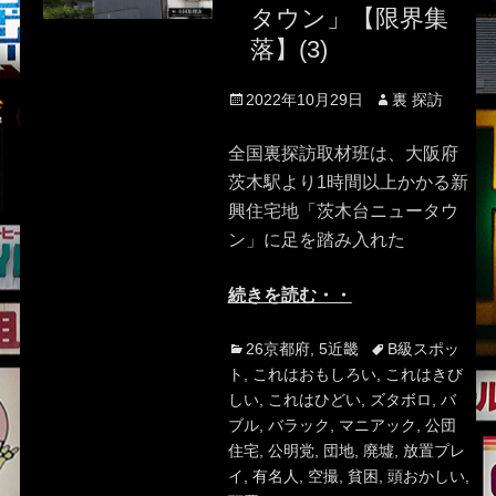
タウン」【限界集
落】(3)
Posted
Author
2022年10月29日
裏 探訪
on
全国裏探訪取材班は、大阪府
茨木駅より1時間以上かかる新
興住宅地「茨木台ニュータウ
ン」に足を踏み入れた
続きを読む・・
Categories
Tags
26京都府
,
5近畿
B級スポッ
ト
,
これはおもしろい
,
これはきび
しい
,
これはひどい
,
ズタボロ
,
バ
ブル
,
バラック
,
マニアック
,
公団
住宅
,
公明党
,
団地
,
廃墟
,
放置プレ
イ
,
有名人
,
空撮
,
貧困
,
頭おかしい
,