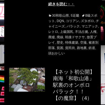
続きを読む・・
Categories
Tags
30和歌山県
,
5近畿
B級スポ
ット
,
DQN
,
コリアン
,
ズタボロ
,
チ
ャイニーズ
,
バラック
,
マニアック
,
レトロ
,
上級国民
,
不法占拠
,
人権
,
廃墟
,
廃線
,
戦後ドサクサ
,
放置プ
レイ
,
歴史
,
特殊建築
,
空撮
,
被差別
部落
,
貧困
,
貧民街
,
路地裏
,
鉄道
,
頭おかしい
【ネット初公開】
南海「和歌山港」
駅裏のオンボロ
バラック！！
【の魔窟】（4）