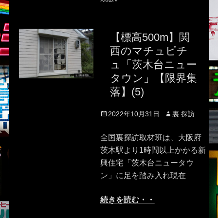
【標高500m】関
西のマチュピチ
ュ「茨木台ニュー
タウン」【限界集
落】(5)
Posted
Author
2022年10月31日
裏 探訪
on
全国裏探訪取材班は、大阪府
茨木駅より1時間以上かかる新
興住宅「茨木台ニュータウ
ン」に足を踏み入れ現在
続きを読む・・