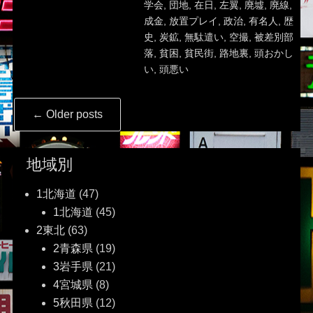
学会
,
団地
,
在日
,
左翼
,
廃墟
,
廃線
,
成金
,
放置プレイ
,
政治
,
有名人
,
歴
史
,
炭鉱
,
無駄遣い
,
空撮
,
被差別部
落
,
貧困
,
貧民街
,
路地裏
,
頭おかし
い
,
頭悪い
Post
←
Older posts
navigation
地域別
1北海道
(47)
1北海道
(45)
2東北
(63)
2青森県
(19)
3岩手県
(21)
4宮城県
(8)
5秋田県
(12)