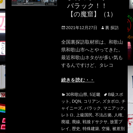
バラック！！
【の魔窟】（1）
Posted
Author
2021年12月27日
裏 探訪
on
全国裏探訪取材班は、和歌山
県和歌山市へとやってきた。
最近和歌山ネタがが多い気も
するんですけど、タレコ
続きを読む・・
Categories
Tags
30和歌山県
,
5近畿
B級スポ
ット
,
DQN
,
コリアン
,
ズタボロ
,
チ
ャイニーズ
,
バラック
,
マニアック
,
レトロ
,
上級国民
,
不法占拠
,
人権
,
廃墟
,
廃線
,
戦後ドサクサ
,
放置プ
レイ
,
歴史
,
特殊建築
,
空撮
,
被差別