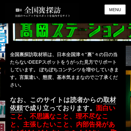
MENU
全国裏探訪取材班は、日本全国津々“裏”々の日の当
たらないDEEPスポットをうがった見方でリポート
しています。 ぼちぼちコンテンツを増やしていきま
す。言葉遣い、態度、基本気ままなのでご了承くだ
さい。
なお、このサイトは読者からの
取材
依頼
で成り立っております。
面白い
こと、不思議なこと、理不尽なこ
と、主張したいこと、内部告発があ