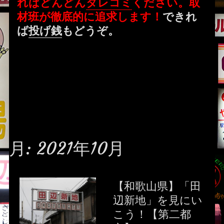
ればどんどん
タレコミ
ください。取
材班が徹底的に追求します！
できれ
ば
投げ銭
もどうぞ。
月:
2021年10月
【和歌山県】「田
辺新地」を見にい
こう！【第二都