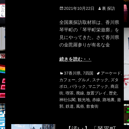
Posted
Author
2021年10月22日
裏 探訪
on
全国裏探訪取材班は、香川県
琴平町の「琴平町栄遊廓」を
見にやってきた。さて香川県
の金毘羅参りが有名な金
続きを読む・・
Categories
Tags
37香川県
,
7四国
アーケード
,
カフェー
,
グルメ
,
スナック
,
ズタ
ボロ
,
バラック
,
マニアック
,
商店
街
,
喫茶
,
廃線
,
放置プレイ
,
歴史
,
神社仏閣
,
観光地
,
赤線
,
路地裏
,
遊
郭
,
鉄道
,
風俗
,
飲食街