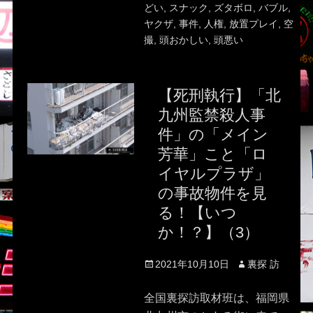
どい
,
スナック
,
ズタボロ
,
バブル
,
ヤクザ
,
事件
,
人権
,
放置プレイ
,
空
撮
,
頭おかしい
,
頭悪い
【死刑執行】「北
九州監禁殺人事
件」の「メイン
芳華」こと「ロ
イヤルプラザ」
の事故物件を見
る！【いつ
か！？】（3）
Posted
Author
2021年10月10日
裏探 訪
on
全国裏探訪取材班は、福岡県