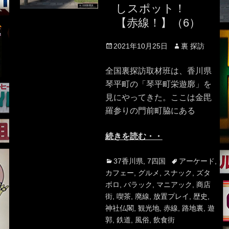
しスポット！
【赤線！】（6）
Posted
Author
2021年10月25日
裏 探訪
on
全国裏探訪取材班は、香川県
琴平町の「琴平町栄遊廓」を
見にやってきた。ここは金毘
羅参りの門前町脇にある
続きを読む・・
Categories
Tags
37香川県
,
7四国
アーケード
,
カフェー
,
グルメ
,
スナック
,
ズタ
ボロ
,
バラック
,
マニアック
,
商店
街
,
喫茶
,
廃線
,
放置プレイ
,
歴史
,
神社仏閣
,
観光地
,
赤線
,
路地裏
,
遊
郭
,
鉄道
,
風俗
,
飲食街