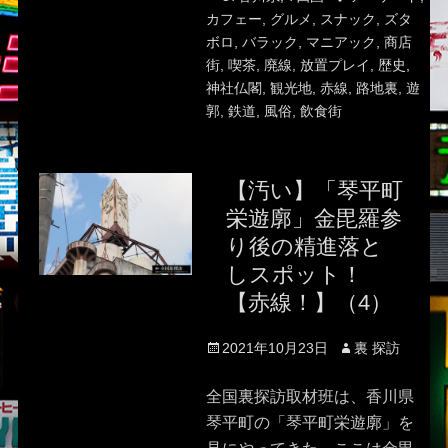
カフェー
,
グルメ
,
スナック
,
ズタ
ボロ
,
バラック
,
マニアック
,
商店
街
,
喫茶
,
廃線
,
放置プレイ
,
歴史
,
神社仏閣
,
観光地
,
赤線
,
路地裏
,
遊
郭
,
鉄道
,
風俗
,
飲食街
【汚い】「琴平町
栄遊廓」金毘羅参
り後の精進落と
しスポット！
【赤線！】（4）
Posted
Author
2021年10月23日
裏 探訪
on
全国裏探訪取材班は、香川県
琴平町の「琴平町栄遊廓」を