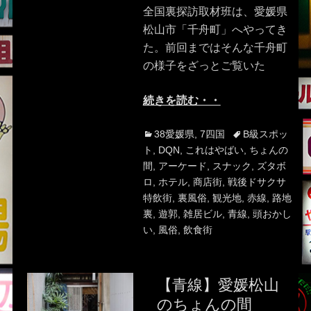
全国裏探訪取材班は、愛媛県
松山市「千舟町」へやってき
た。前回まではそんな千舟町
の様子をざっとご覧いた
続きを読む・・
Categories
Tags
38愛媛県
,
7四国
B級スポッ
ト
,
DQN
,
これはやばい
,
ちょんの
間
,
アーケード
,
スナック
,
ズタボ
ロ
,
ホテル
,
商店街
,
戦後ドサクサ
特飲街
,
裏風俗
,
観光地
,
赤線
,
路地
裏
,
遊郭
,
雑居ビル
,
青線
,
頭おかし
い
,
風俗
,
飲食街
【青線】愛媛松山
のちょんの間