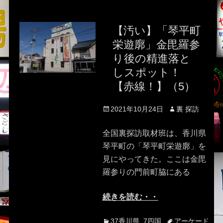
【汚い】「琴平町
栄遊廓」金毘羅参
り後の精進落と
しスポット！
【赤線！】（5）
Posted
Author
2021年10月24日
裏 探訪
on
全国裏探訪取材班は、香川県
琴平町の「琴平町栄遊廓」を
見にやってきた。ここは金毘
羅参りの門前町脇にある
続きを読む・・
Categories
Tags
37香川県
,
7四国
アーケード
,