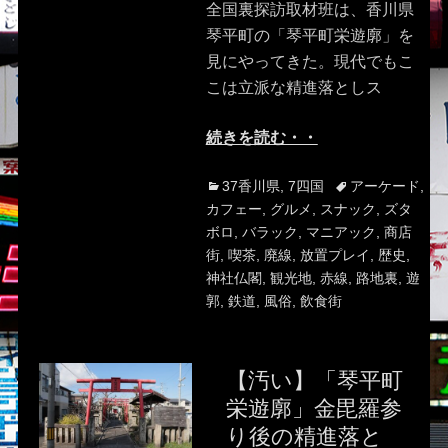
全国裏探訪取材班は、香川県
琴平町の「琴平町栄遊廓」を
見にやってきた。現代でもこ
こは立派な精進落としス
続きを読む・・
Categories
Tags
37香川県
,
7四国
アーケード
,
カフェー
,
グルメ
,
スナック
,
ズタ
ボロ
,
バラック
,
マニアック
,
商店
街
,
喫茶
,
廃線
,
放置プレイ
,
歴史
,
神社仏閣
,
観光地
,
赤線
,
路地裏
,
遊
郭
,
鉄道
,
風俗
,
飲食街
【汚い】「琴平町
栄遊廓」金毘羅参
り後の精進落と