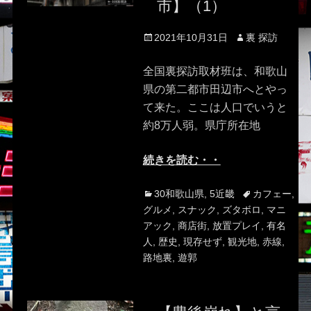
市】（1）
Posted
Author
2021年10月31日
裏 探訪
on
全国裏探訪取材班は、和歌山
県の第二都市田辺市へとやっ
て来た。ここは人口でいうと
約8万人弱。県庁所在地
続きを読む・・
Categories
Tags
30和歌山県
,
5近畿
カフェー
,
グルメ
,
スナック
,
ズタボロ
,
マニ
アック
,
商店街
,
放置プレイ
,
有名
人
,
歴史
,
現存せず
,
観光地
,
赤線
,
路地裏
,
遊郭