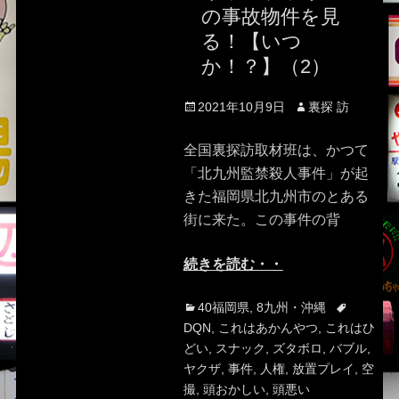
の事故物件を見
る！【いつ
か！？】（2）
Posted
Author
2021年10月9日
裏探 訪
on
全国裏探訪取材班は、かつて
「北九州監禁殺人事件」が起
きた福岡県北九州市のとある
街に来た。この事件の背
続きを読む・・
Categories
Tags
40福岡県
,
8九州・沖縄
DQN
,
これはあかんやつ
,
これはひ
どい
,
スナック
,
ズタボロ
,
バブル
,
ヤクザ
,
事件
,
人権
,
放置プレイ
,
空
撮
,
頭おかしい
,
頭悪い