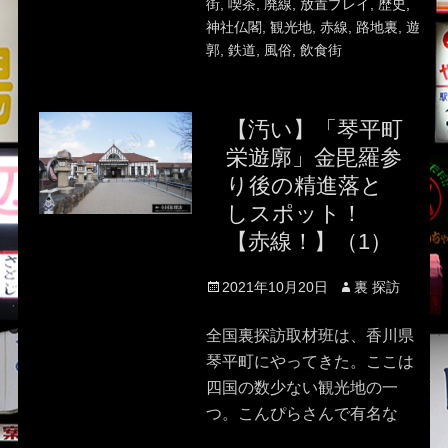
街
,
喫茶
,
廃線
,
放置プレイ
,
歴史
,
神社仏閣
,
観光地
,
赤線
,
路地裏
,
遊
郭
,
鉄道
,
風俗
,
飲食街
【汚い】「琴平町
栄遊廓」金毘羅参
り後の精進落と
しスポット！
【赤線！】（1）
Posted
Author
2021年10月20日
裏 探訪
on
全国裏探訪取材班は、香川県
琴平町にやってきた。ここは
四国の数少ない観光地の一
つ。こんぴらさんで有名な