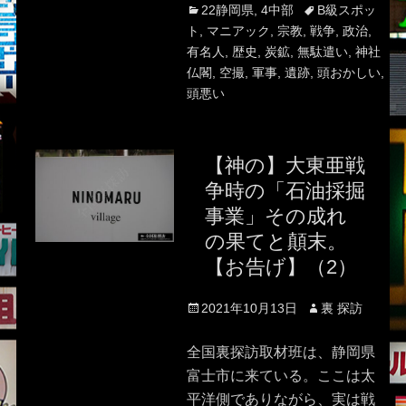
Categories
Tags
22静岡県
,
4中部
B級スポッ
ト
,
マニアック
,
宗教
,
戦争
,
政治
,
有名人
,
歴史
,
炭鉱
,
無駄遣い
,
神社
仏閣
,
空撮
,
軍事
,
遺跡
,
頭おかしい
,
頭悪い
【神の】大東亜戦
争時の「石油採掘
事業」その成れ
の果てと顛末。
【お告げ】（2）
Posted
Author
2021年10月13日
裏 探訪
on
全国裏探訪取材班は、静岡県
富士市に来ている。ここは太
平洋側でありながら、実は戦