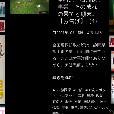
事業」その成れ
の果てと顛末。
【お告げ】（4）
Posted
Author
2021年10月15日
裏 探訪
on
全国裏探訪取材班は、静岡県
富士市の富士山山麓に来てい
る。ここは太平洋側でありな
がら、実は戦前より戦中
続きを読む・・
Categories
Tags
22静岡県
,
4中部
B級スポッ
ト
,
マニアック
,
宗教
,
戦争
,
政治
,
有名人
,
歴史
,
炭鉱
,
無駄遣い
,
神社
仏閣
,
空撮
,
軍事
,
遺跡
,
頭おかしい
,
頭悪い