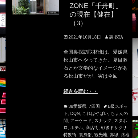
ZONE「千舟町」
の現在【健在】
（3）
Posted
Author
2021年10月18日
裏 探訪
on
全国裏探訪取材班は、愛媛県
松山市へやってきた。夏目漱
石とか文学的なイメージがあ
る松山市だが、実は今回
続きを読む・・
Categories
Tags
38愛媛県
,
7四国
B級スポッ
ト
,
DQN
,
これはやばい
,
ちょんの
間
,
アーケード
,
スナック
,
ズタボ
ロ
,
ホテル
,
商店街
,
戦後ドサクサ
特飲街
,
裏風俗
,
観光地
,
赤線
,
路地