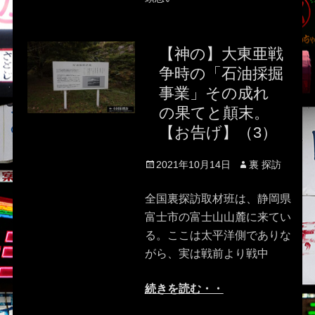
【神の】大東亜戦
争時の「石油採掘
事業」その成れ
の果てと顛末。
【お告げ】（3）
Posted
Author
2021年10月14日
裏 探訪
on
全国裏探訪取材班は、静岡県
富士市の富士山山麓に来てい
る。ここは太平洋側でありな
がら、実は戦前より戦中
続きを読む・・