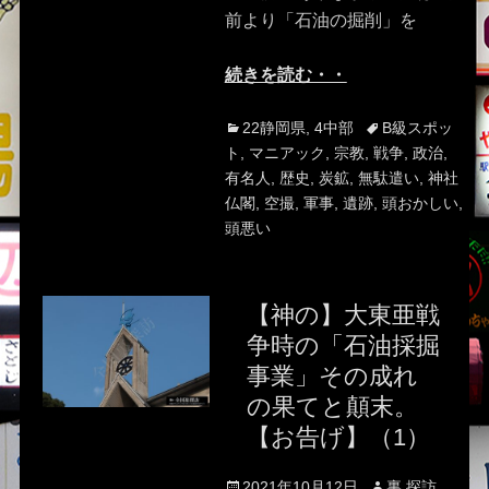
前より「石油の掘削」を
続きを読む・・
Categories
Tags
22静岡県
,
4中部
B級スポッ
ト
,
マニアック
,
宗教
,
戦争
,
政治
,
有名人
,
歴史
,
炭鉱
,
無駄遣い
,
神社
仏閣
,
空撮
,
軍事
,
遺跡
,
頭おかしい
,
頭悪い
【神の】大東亜戦
争時の「石油採掘
事業」その成れ
の果てと顛末。
【お告げ】（1）
Posted
Author
2021年10月12日
裏 探訪