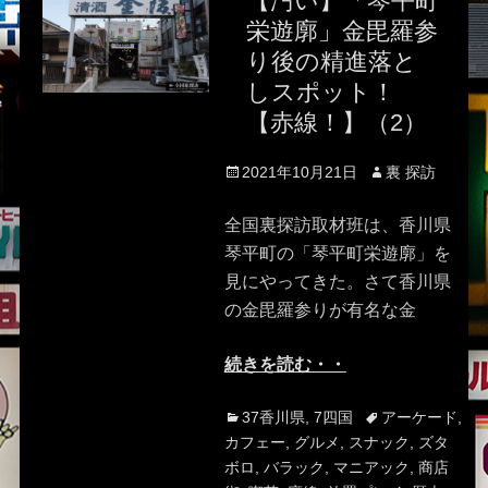
【汚い】「琴平町
栄遊廓」金毘羅参
り後の精進落と
しスポット！
【赤線！】（2）
Posted
Author
2021年10月21日
裏 探訪
on
全国裏探訪取材班は、香川県
琴平町の「琴平町栄遊廓」を
見にやってきた。さて香川県
の金毘羅参りが有名な金
続きを読む・・
Categories
Tags
37香川県
,
7四国
アーケード
,
カフェー
,
グルメ
,
スナック
,
ズタ
ボロ
,
バラック
,
マニアック
,
商店