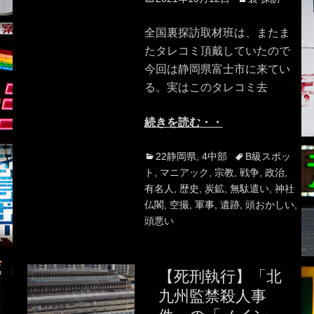
on
全国裏探訪取材班は、またま
たタレコミ頂戴していたので
今回は静岡県富士市に来てい
る。実はこのタレコミ去
続きを読む・・
Categories
Tags
22静岡県
,
4中部
B級スポッ
ト
,
マニアック
,
宗教
,
戦争
,
政治
,
有名人
,
歴史
,
炭鉱
,
無駄遣い
,
神社
仏閣
,
空撮
,
軍事
,
遺跡
,
頭おかしい
,
頭悪い
【死刑執行】「北
九州監禁殺人事