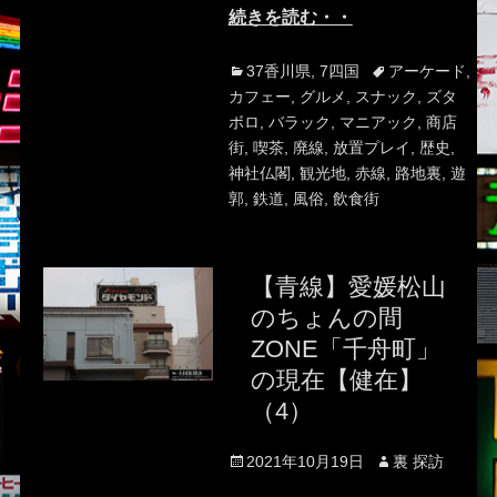
続きを読む・・
Categories
Tags
37香川県
,
7四国
アーケード
,
カフェー
,
グルメ
,
スナック
,
ズタ
ボロ
,
バラック
,
マニアック
,
商店
街
,
喫茶
,
廃線
,
放置プレイ
,
歴史
,
神社仏閣
,
観光地
,
赤線
,
路地裏
,
遊
郭
,
鉄道
,
風俗
,
飲食街
【青線】愛媛松山
のちょんの間
ZONE「千舟町」
の現在【健在】
（4）
Posted
Author
2021年10月19日
裏 探訪
on