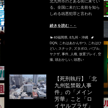
北九州市のとある街に来てい
る。全国に未だに名前を知ら
しめる凶悪犯罪と言われ
続きを読む・・
Categories
Tags
40福岡県
,
8九州・沖縄
DQN
,
これはあかんやつ
,
これはひ
どい
,
スナック
,
ズタボロ
,
バブル
,
ヤクザ
,
事件
,
人権
,
放置プレイ
,
空
撮
,
頭おかしい
,
頭悪い
【死刑執行】「北
九州監禁殺人事
件」の「メイン
芳華」こと「ロ
イヤルプラザ」