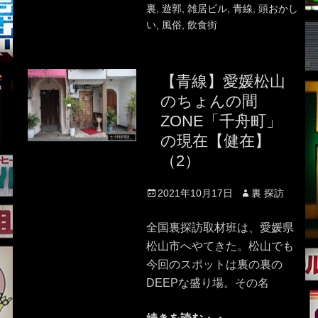
裏
,
遊郭
,
雑居ビル
,
青線
,
頭おかし
い
,
風俗
,
飲食街
【青線】愛媛松山
のちょんの間
ZONE「千舟町」
の現在【健在】
（2）
Posted
Author
2021年10月17日
裏 探訪
on
全国裏探訪取材班は、愛媛県
松山市へやてきた。松山でも
今回のスポットは裏の裏の
DEEPな盛り場。その名