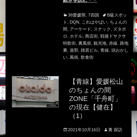
続きを読む・・
Categories
Tags
38愛媛県
,
7四国
B級スポッ
ト
,
DQN
,
これはやばい
,
ちょんの
間
,
アーケード
,
スナック
,
ズタボ
ロ
,
ホテル
,
商店街
,
戦後ドサクサ
特飲街
,
裏風俗
,
観光地
,
赤線
,
路地
裏
,
遊郭
,
雑居ビル
,
青線
,
頭おかし
い
,
風俗
,
飲食街
【青線】愛媛松山
のちょんの間
ZONE「千舟町」
の現在【健在】
（1）
Posted
Author
2021年10月16日
裏 探訪
on