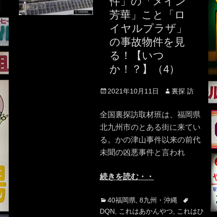
件」の「メイン
芳華」こと「ロ
イヤルプラザ」
の事故物件を見
る！【いつ
か！？】（4）
Posted
Author
2021年10月11日
裏探 訪
on
全国裏探訪取材班は、福岡県
北九州市のとある街に来てい
る。かの津山事件以来の前代
未聞の凶悪事件と言われ
続きを読む・・
Categories
Tags
40福岡県
,
8九州・沖縄
DQN
,
これはあかんやつ
,
これはひ