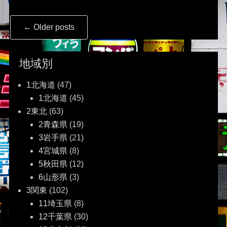
Post
←
Older posts
navigation
地域別
1北海道
(47)
1北海道
(45)
2東北
(63)
2青森県
(19)
3岩手県
(21)
4宮城県
(8)
5秋田県
(12)
6山形県
(3)
3関東
(102)
11埼玉県
(8)
12千葉県
(30)