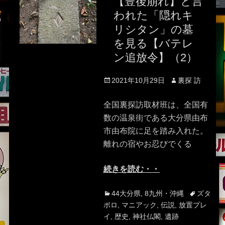
【豊後崩れ】と言
われた「隠れキ
リシタン」の墓
を見る【バテレ
ン追放令】（2）
Posted
Author
2021年10月29日
裏探 訪
on
全国裏探訪取材班は、全国有
数の温泉街である大分県由布
市由布院に足を踏み入れた。
離れの宿やお忍びでくる
続きを読む・・
Categories
Tags
44大分県
,
8九州・沖縄
ズタ
ボロ
,
マニアック
,
伝説
,
放置プレ
イ
,
歴史
,
神社仏閣
,
遺跡