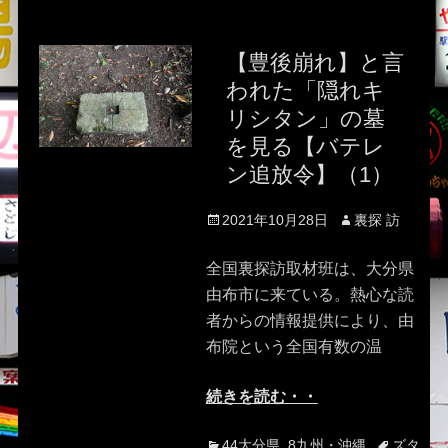
【豊後崩れ】と言
われた「隠れキ
リシタン」の墓
を見る【バテレ
ン追放令】（1）
Posted
Author
2021年10月28日
裏探 訪
on
全国裏探訪取材班は、大分県
由布市に来ている。熱心な読
者からの情報提供により、由
布院という全国有数の温
続きを読む・・
Categories
Tags
44大分県
,
8九州・沖縄
ズタ