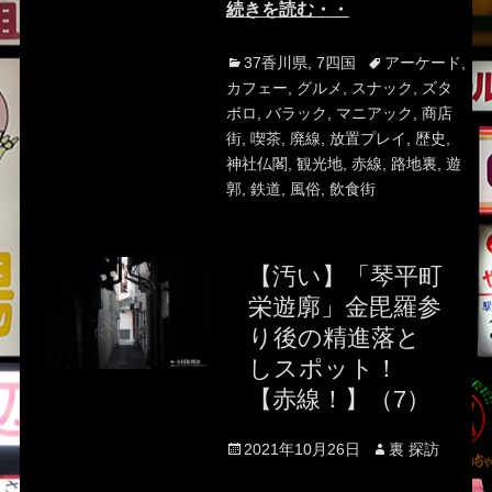
続きを読む・・
Categories
Tags
37香川県
,
7四国
アーケード
,
カフェー
,
グルメ
,
スナック
,
ズタ
ボロ
,
バラック
,
マニアック
,
商店
街
,
喫茶
,
廃線
,
放置プレイ
,
歴史
,
神社仏閣
,
観光地
,
赤線
,
路地裏
,
遊
郭
,
鉄道
,
風俗
,
飲食街
【汚い】「琴平町
栄遊廓」金毘羅参
り後の精進落と
しスポット！
【赤線！】（7）
Posted
Author
2021年10月26日
裏 探訪
on