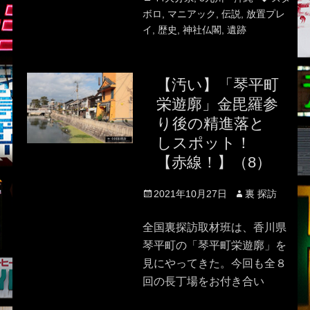
ボロ
,
マニアック
,
伝説
,
放置プレ
イ
,
歴史
,
神社仏閣
,
遺跡
【汚い】「琴平町
栄遊廓」金毘羅参
り後の精進落と
しスポット！
【赤線！】（8）
Posted
Author
2021年10月27日
裏 探訪
on
全国裏探訪取材班は、香川県
琴平町の「琴平町栄遊廓」を
見にやってきた。今回も全８
回の長丁場をお付き合い