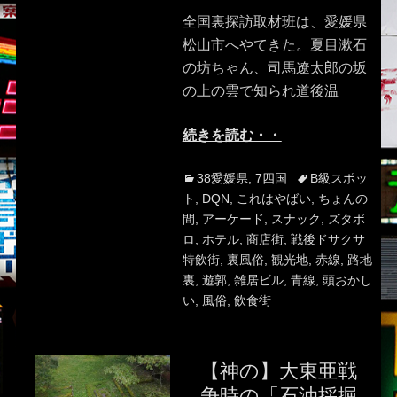
全国裏探訪取材班は、愛媛県
松山市へやてきた。夏目漱石
の坊ちゃん、司馬遼太郎の坂
の上の雲で知られ道後温
続きを読む・・
Categories
Tags
38愛媛県
,
7四国
B級スポッ
ト
,
DQN
,
これはやばい
,
ちょんの
間
,
アーケード
,
スナック
,
ズタボ
ロ
,
ホテル
,
商店街
,
戦後ドサクサ
特飲街
,
裏風俗
,
観光地
,
赤線
,
路地
裏
,
遊郭
,
雑居ビル
,
青線
,
頭おかし
い
,
風俗
,
飲食街
【神の】大東亜戦
争時の「石油採掘