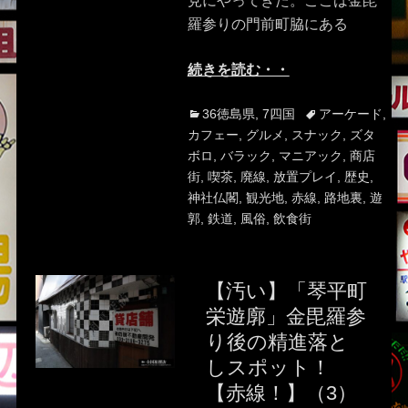
見にやってきた。ここは金毘
羅参りの門前町脇にある
続きを読む・・
Categories
Tags
36徳島県
,
7四国
アーケード
,
カフェー
,
グルメ
,
スナック
,
ズタ
ボロ
,
バラック
,
マニアック
,
商店
街
,
喫茶
,
廃線
,
放置プレイ
,
歴史
,
神社仏閣
,
観光地
,
赤線
,
路地裏
,
遊
郭
,
鉄道
,
風俗
,
飲食街
【汚い】「琴平町
栄遊廓」金毘羅参
り後の精進落と
しスポット！
【赤線！】（3）