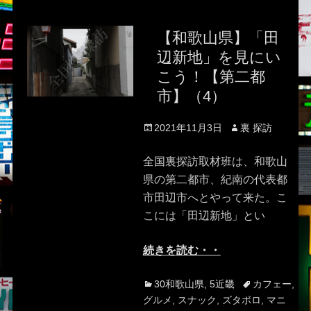
【和歌山県】「田
辺新地」を見にい
こう！【第二都
市】（4）
Posted
Author
2021年11月3日
裏 探訪
on
全国裏探訪取材班は、和歌山
県の第二都市、紀南の代表都
市田辺市へとやって来た。こ
こには「田辺新地」とい
続きを読む・・
Categories
Tags
30和歌山県
,
5近畿
カフェー
,
グルメ
,
スナック
,
ズタボロ
,
マニ