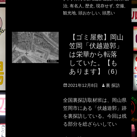
治
,
有名人
,
歴史
,
現存せず
,
空撮
,
観光地
,
頭おかしい
,
頭悪い
【ゴミ屋敷】岡山
笠岡「伏越遊郭」
は栄華から転落
していた。【も
あります】（6）
Posted
Author
2021年12月8日
裏 探訪
on
全国裏探訪取材班は、岡山県
笠岡市にある「伏越遊郭」跡
を裏探訪している。今回は残
る部分を総ざらいしてい