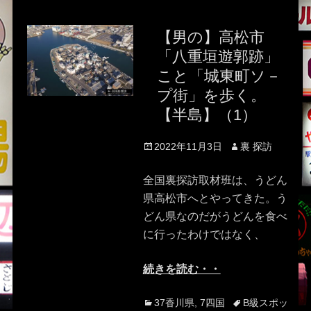
【男の】高松市
「八重垣遊郭跡」
こと「城東町ソ－
プ街」を歩く。
【半島】（1）
Posted
Author
2022年11月3日
裏 探訪
on
全国裏探訪取材班は、うどん
県高松市へとやってきた。う
どん県なのだがうどんを食べ
に行ったわけではなく、
続きを読む・・
Categories
Tags
37香川県
,
7四国
B級スポッ