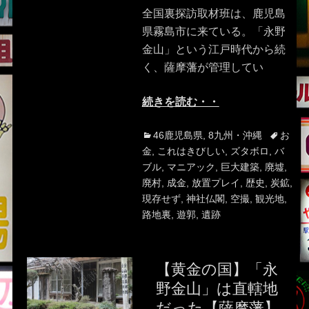
全国裏探訪取材班は、鹿児島
県霧島市に来ている。「永野
金山」という江戸時代から続
く、薩摩藩が管理してい
続きを読む・・
Categories
Tags
46鹿児島県
,
8九州・沖縄
お
金
,
これはきびしい
,
ズタボロ
,
バ
ブル
,
マニアック
,
巨大建築
,
廃墟
,
廃村
,
成金
,
放置プレイ
,
歴史
,
炭鉱
,
現存せず
,
神社仏閣
,
空撮
,
観光地
,
路地裏
,
遊郭
,
遺跡
【黄金の国】「永
野金山」は直轄地
だった【薩摩藩】