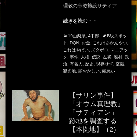
理教の宗教施設サティア
続きを読む・・
Categories
Tags
19山梨県
,
4中部
B級スポッ
ト
,
DQN
,
お金
,
これはあかんやつ
,
これはやばい
,
ズタボロ
,
マニアッ
ク
,
事件
,
人権
,
伝説
,
左翼
,
廃村
,
政
治
,
有名人
,
歴史
,
現存せず
,
空撮
,
観光地
,
頭おかしい
,
頭悪い
【サリン事件】
「オウム真理教」
「サティアン」
跡地を調査する
【本拠地】（2）