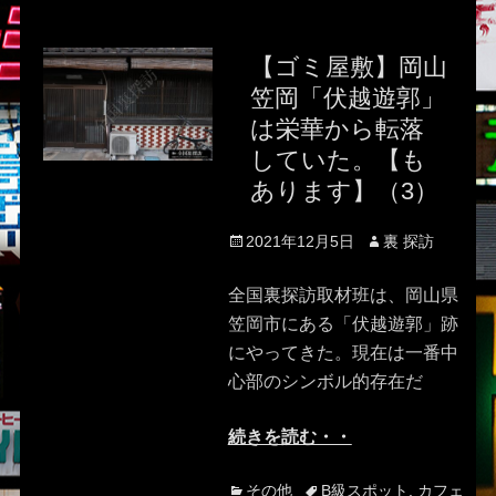
【ゴミ屋敷】岡山
笠岡「伏越遊郭」
は栄華から転落
していた。【も
あります】（3）
Posted
Author
2021年12月5日
裏 探訪
on
全国裏探訪取材班は、岡山県
笠岡市にある「伏越遊郭」跡
にやってきた。現在は一番中
心部のシンボル的存在だ
続きを読む・・
Categories
Tags
その他
B級スポット
,
カフェ