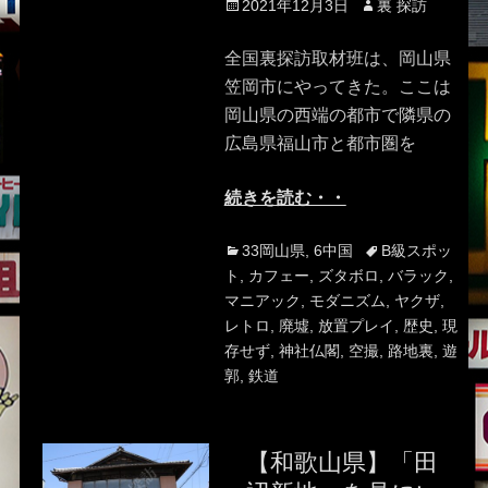
Posted
Author
2021年12月3日
裏 探訪
on
全国裏探訪取材班は、岡山県
笠岡市にやってきた。ここは
岡山県の西端の都市で隣県の
広島県福山市と都市圏を
続きを読む・・
Categories
Tags
33岡山県
,
6中国
B級スポッ
ト
,
カフェー
,
ズタボロ
,
バラック
,
マニアック
,
モダニズム
,
ヤクザ
,
レトロ
,
廃墟
,
放置プレイ
,
歴史
,
現
存せず
,
神社仏閣
,
空撮
,
路地裏
,
遊
郭
,
鉄道
【和歌山県】「田