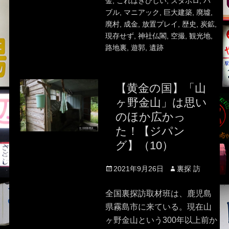
金
,
これはきびしい
,
ズタボロ
,
バ
ブル
,
マニアック
,
巨大建築
,
廃墟
,
廃村
,
成金
,
放置プレイ
,
歴史
,
炭鉱
,
現存せず
,
神社仏閣
,
空撮
,
観光地
,
路地裏
,
遊郭
,
遺跡
【黄金の国】「山
ヶ野金山」は思い
のほか広かっ
た！【ジパン
グ】（10）
Posted
Author
2021年9月26日
裏探 訪
on
全国裏探訪取材班は、鹿児島
県霧島市に来ている。現在山
ヶ野金山という300年以上前か