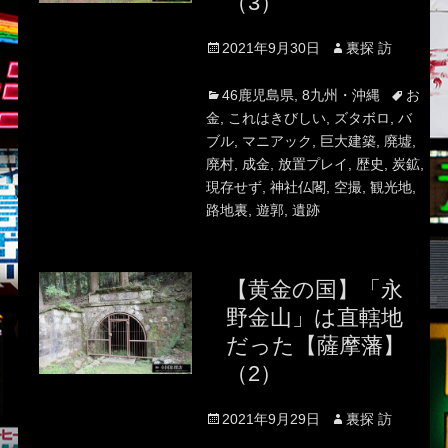
（3）
Posted
Author
2021年9月30日
裏探 訪
on
Categories
Tags
46鹿児島県
,
8九州・沖縄
お
金
,
これはきびしい
,
ズタボロ
,
バ
ブル
,
マニアック
,
巨大建築
,
廃墟
,
廃村
,
成金
,
放置プレイ
,
歴史
,
炭鉱
,
現存せず
,
神社仏閣
,
空撮
,
観光地
,
路地裏
,
遊郭
,
遺跡
【黄金の国】「永
野金山」は直轄地
だった【薩摩藩】
（2）
Posted
Author
2021年9月29日
裏探 訪
on