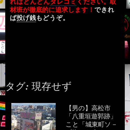
ればどんどん
タレコミ
ください。取
材班が徹底的に追求します！
できれ
ば
投げ銭
もどうぞ。
タグ:
現存せず
【男の】高松市
「八重垣遊郭跡」
こと「城東町ソ－