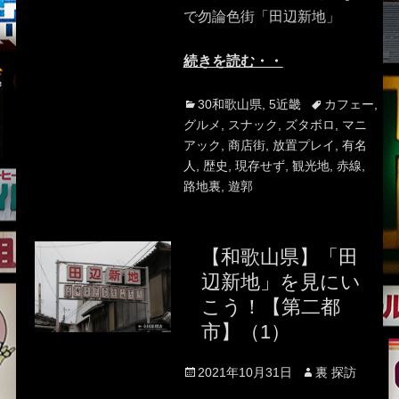
で勿論色街「田辺新地」
続きを読む・・
Categories
Tags
30和歌山県
,
5近畿
カフェー
,
グルメ
,
スナック
,
ズタボロ
,
マニ
アック
,
商店街
,
放置プレイ
,
有名
人
,
歴史
,
現存せず
,
観光地
,
赤線
,
路地裏
,
遊郭
【和歌山県】「田
辺新地」を見にい
こう！【第二都
市】（1）
Posted
Author
2021年10月31日
裏 探訪
on