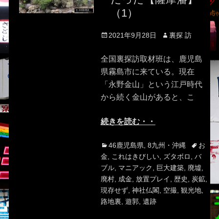
（1）
Posted
Author
2021年9月28日
裏探 訪
on
全国裏探訪取材班は、鹿児島
県霧島市に来ている。現在
「永野金山」という江戸時代
から続く金山があると、こ
続きを読む・・
Categories
Tags
46鹿児島県
,
8九州・沖縄
お
金
,
これはきびしい
,
ズタボロ
,
バ
ブル
,
マニアック
,
巨大建築
,
廃墟
,
廃村
,
成金
,
放置プレイ
,
歴史
,
炭鉱
,
現存せず
,
神社仏閣
,
空撮
,
観光地
,
路地裏
,
遊郭
,
遺跡