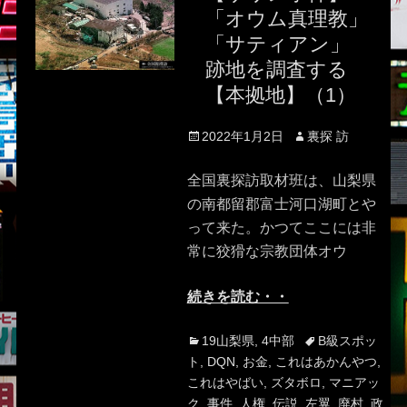
「オウム真理教」
「サティアン」
跡地を調査する
【本拠地】（1）
Posted
Author
2022年1月2日
裏探 訪
on
全国裏探訪取材班は、山梨県
の南都留郡富士河口湖町とや
って来た。かつてここには非
常に狡猾な宗教団体オウ
続きを読む・・
Categories
Tags
19山梨県
,
4中部
B級スポッ
ト
,
DQN
,
お金
,
これはあかんやつ
,
これはやばい
,
ズタボロ
,
マニアッ
ク
,
事件
,
人権
,
伝説
,
左翼
,
廃村
,
政