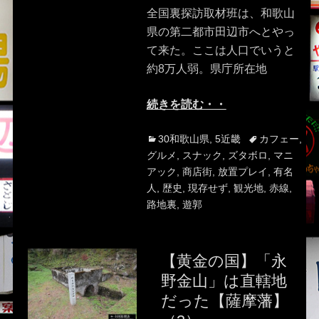
全国裏探訪取材班は、和歌山
県の第二都市田辺市へとやっ
て来た。ここは人口でいうと
約8万人弱。県庁所在地
続きを読む・・
Categories
Tags
30和歌山県
,
5近畿
カフェー
,
グルメ
,
スナック
,
ズタボロ
,
マニ
アック
,
商店街
,
放置プレイ
,
有名
人
,
歴史
,
現存せず
,
観光地
,
赤線
,
路地裏
,
遊郭
【黄金の国】「永
野金山」は直轄地
だった【薩摩藩】