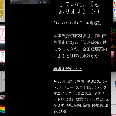
していた。【も
あります】（4）
Posted
Author
2021年12月6日
裏 探訪
on
全国裏探訪取材班は、岡山県
笠岡市にある「伏越遊郭」跡
にやってきた。全国遊廓案内
によると往時は娼妓がか
続きを読む・・
Categories
Tags
33岡山県
,
6中国
B級スポッ
ト
,
カフェー
,
ズタボロ
,
バラック
,
マニアック
,
モダニズム
,
ヤクザ
,
レトロ
,
廃墟
,
放置プレイ
,
歴史
,
現
存せず
,
神社仏閣
,
空撮
,
路地裏
,
遊
郭
,
鉄道