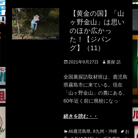
【黄金の国】「山
ヶ野金山」は思い
のほか広かっ
た！【ジパン
グ】（11）
Posted
Author
2021年9月27日
裏探 訪
on
全国裏探訪取材班は、鹿児島
県霧島市に来ている。現在
「山ヶ野金山」の麓にある、
60年近く前に廃校になっ
続きを読む・・
Categories
Tags
46鹿児島県
,
8九州・沖縄
お