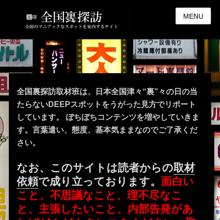
MENU
全国裏探訪取材班は、日本全国津々“裏”々の日の当
たらないDEEPスポットをうがった見方でリポート
しています。 ぼちぼちコンテンツを増やしていきま
す。言葉遣い、態度、基本気ままなのでご了承くだ
さい。
なお、このサイトは読者からの
取材
依頼
で成り立っております。
面白い
こと、不思議なこと、理不尽なこ
と、主張したいこと、内部告発があ