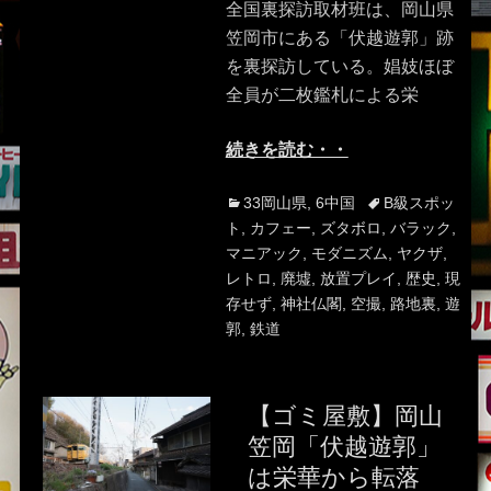
全国裏探訪取材班は、岡山県
笠岡市にある「伏越遊郭」跡
を裏探訪している。娼妓ほぼ
全員が二枚鑑札による栄
続きを読む・・
Categories
Tags
33岡山県
,
6中国
B級スポッ
ト
,
カフェー
,
ズタボロ
,
バラック
,
マニアック
,
モダニズム
,
ヤクザ
,
レトロ
,
廃墟
,
放置プレイ
,
歴史
,
現
存せず
,
神社仏閣
,
空撮
,
路地裏
,
遊
郭
,
鉄道
【ゴミ屋敷】岡山
笠岡「伏越遊郭」
は栄華から転落