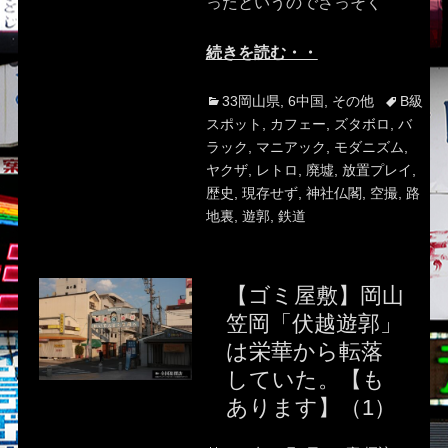
ったというのでさっそく
続きを読む・・
Categories
Tags
33岡山県
,
6中国
,
その他
B級
スポット
,
カフェー
,
ズタボロ
,
バ
ラック
,
マニアック
,
モダニズム
,
ヤクザ
,
レトロ
,
廃墟
,
放置プレイ
,
歴史
,
現存せず
,
神社仏閣
,
空撮
,
路
地裏
,
遊郭
,
鉄道
【ゴミ屋敷】岡山
笠岡「伏越遊郭」
は栄華から転落
していた。【も
あります】（1）