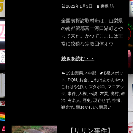
Posted
Author
2022年1月3日
裏探 訪
on
全国裏探訪取材班は、山梨県
の南都留郡富士河口湖町とや
って来た。かつてここには非
常に狡猾な宗教団体オウ
続きを読む・・
Categories
Tags
19山梨県
,
4中部
B級スポッ
ト
,
DQN
,
お金
,
これはあかんやつ
,
これはやばい
,
ズタボロ
,
マニアッ
ク
,
事件
,
人権
,
伝説
,
左翼
,
廃村
,
政
治
,
有名人
,
歴史
,
現存せず
,
空撮
,
観光地
,
頭おかしい
,
頭悪い
【サリン事件】