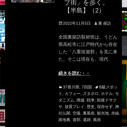
プ街」を歩く。
【半島】（2）
Posted
Author
2022年11月5日
裏 探訪
on
全国裏探訪取材班は、うどん
県高松市に江戸時代から存在
した「八重垣遊郭」を見に来
た。そこは現在も、現代
続きを読む・・
Categories
Tags
37香川県
,
7四国
B級スポッ
ト
,
カフェー
,
ズタボロ
,
ホテル
,
モ
ダニズム
,
廃墟
,
戦争
,
戦後ドサク
サ
,
放置プレイ
,
歴史
,
現存せず
,
神
社仏閣
,
空撮
,
裏風俗
,
観光地
,
赤線
,
路地裏
,
遊郭
,
遺跡
,
風俗