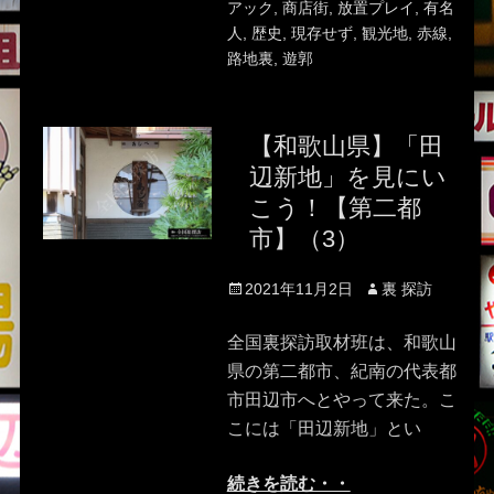
アック
,
商店街
,
放置プレイ
,
有名
人
,
歴史
,
現存せず
,
観光地
,
赤線
,
路地裏
,
遊郭
【和歌山県】「田
辺新地」を見にい
こう！【第二都
市】（3）
Posted
Author
2021年11月2日
裏 探訪
on
全国裏探訪取材班は、和歌山
県の第二都市、紀南の代表都
市田辺市へとやって来た。こ
こには「田辺新地」とい
続きを読む・・