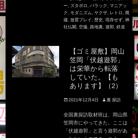
ー
,
ズタボロ
,
バラック
,
マニアッ
ク
,
モダニズム
,
ヤクザ
,
レトロ
,
廃
墟
,
放置プレイ
,
歴史
,
現存せず
,
神
社仏閣
,
空撮
,
路地裏
,
遊郭
,
鉄道
【ゴミ屋敷】岡山
笠岡「伏越遊郭」
は栄華から転落
していた。【も
あります】（2）
Posted
Author
2021年12月4日
裏 探訪
on
全国裏探訪取材班は、岡山県
笠岡市にやってきた。ここは
「伏越遊郭」と言う遊郭があ