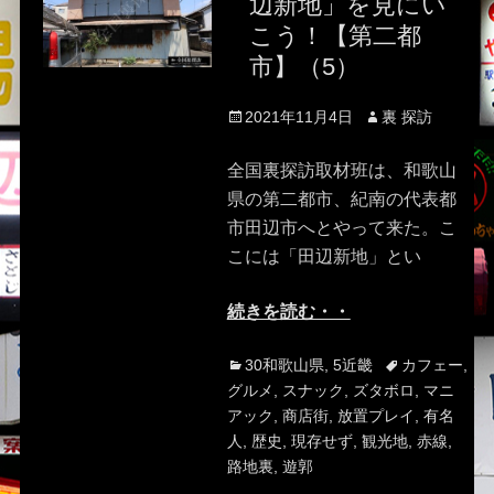
辺新地」を見にい
こう！【第二都
市】（5）
Posted
Author
2021年11月4日
裏 探訪
on
全国裏探訪取材班は、和歌山
県の第二都市、紀南の代表都
市田辺市へとやって来た。こ
こには「田辺新地」とい
続きを読む・・
Categories
Tags
30和歌山県
,
5近畿
カフェー
,
グルメ
,
スナック
,
ズタボロ
,
マニ
アック
,
商店街
,
放置プレイ
,
有名
人
,
歴史
,
現存せず
,
観光地
,
赤線
,
路地裏
,
遊郭