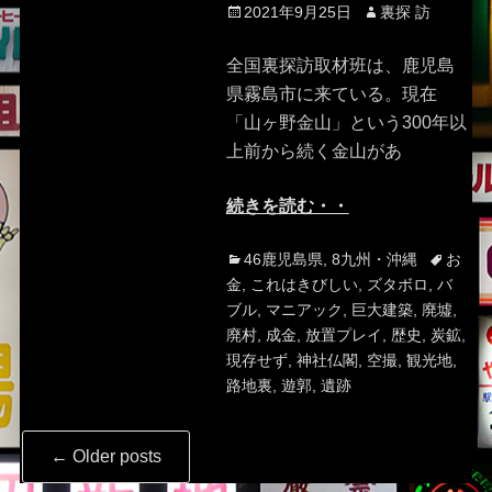
Posted
Author
2021年9月25日
裏探 訪
on
全国裏探訪取材班は、鹿児島
県霧島市に来ている。現在
「山ヶ野金山」という300年以
上前から続く金山があ
続きを読む・・
Categories
Tags
46鹿児島県
,
8九州・沖縄
お
金
,
これはきびしい
,
ズタボロ
,
バ
ブル
,
マニアック
,
巨大建築
,
廃墟
,
廃村
,
成金
,
放置プレイ
,
歴史
,
炭鉱
,
現存せず
,
神社仏閣
,
空撮
,
観光地
,
路地裏
,
遊郭
,
遺跡
Post
←
Older posts
navigation