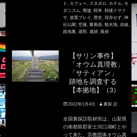
ト
,
カフェー
,
ズタボロ
,
ホテル
,
モ
ダニズム
,
廃墟
,
戦争
,
戦後ドサク
サ
,
放置プレイ
,
歴史
,
現存せず
,
神
社仏閣
,
空撮
,
裏風俗
,
観光地
,
赤線
,
路地裏
,
遊郭
,
遺跡
,
風俗
【サリン事件】
「オウム真理教」
「サティアン」
跡地を調査する
【本拠地】（3）
Posted
Author
2022年1月4日
裏探 訪
on
全国裏探訪取材班は、山梨県
の南都留郡富士河口湖町とや
って来た。宗教団体オウム真