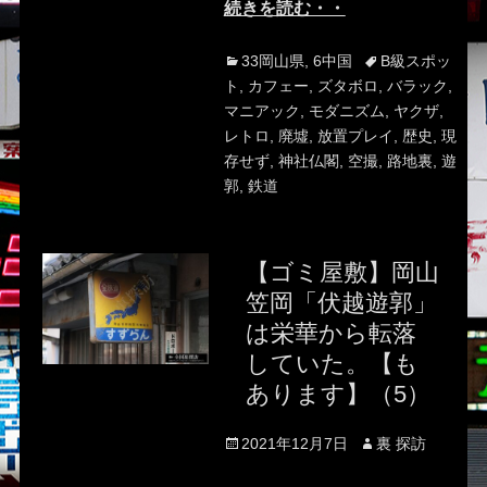
続きを読む・・
Categories
Tags
33岡山県
,
6中国
B級スポッ
ト
,
カフェー
,
ズタボロ
,
バラック
,
マニアック
,
モダニズム
,
ヤクザ
,
レトロ
,
廃墟
,
放置プレイ
,
歴史
,
現
存せず
,
神社仏閣
,
空撮
,
路地裏
,
遊
郭
,
鉄道
【ゴミ屋敷】岡山
笠岡「伏越遊郭」
は栄華から転落
していた。【も
あります】（5）
Posted
Author
2021年12月7日
裏 探訪
on