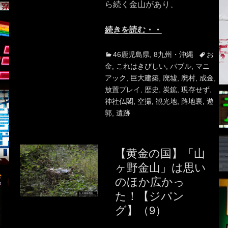
ら続く金山があり、
続きを読む・・
Categories
Tags
46鹿児島県
,
8九州・沖縄
お
金
,
これはきびしい
,
バブル
,
マニ
アック
,
巨大建築
,
廃墟
,
廃村
,
成金
,
放置プレイ
,
歴史
,
炭鉱
,
現存せず
,
神社仏閣
,
空撮
,
観光地
,
路地裏
,
遊
郭
,
遺跡
【黄金の国】「山
ヶ野金山」は思い
のほか広かっ
た！【ジパン
グ】（9）