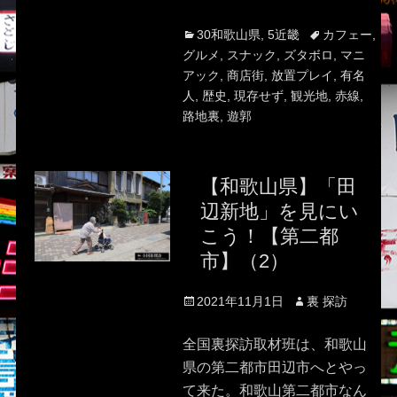
Categories
Tags
30和歌山県
,
5近畿
カフェー
,
グルメ
,
スナック
,
ズタボロ
,
マニ
アック
,
商店街
,
放置プレイ
,
有名
人
,
歴史
,
現存せず
,
観光地
,
赤線
,
路地裏
,
遊郭
【和歌山県】「田
辺新地」を見にい
こう！【第二都
市】（2）
Posted
Author
2021年11月1日
裏 探訪
on
全国裏探訪取材班は、和歌山
県の第二都市田辺市へとやっ
て来た。和歌山第二都市なん