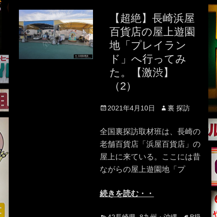
【超絶】長崎浜屋
百貨店の屋上遊園
地「プレイラン
ド」へ行ってみ
た。【激渋】
（2）
Posted
Author
2021年4月10日
裏 探訪
on
全国裏探訪取材班は、長崎の
老舗百貨店「浜屋百貨店」の
屋上に来ている。ここには昔
ながらの屋上遊園地「プ
続きを読む・・
Categories
Tags