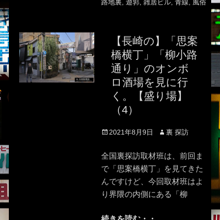
路地裏
,
遊郭
,
雑居ビル
,
青線
,
風俗
【長崎の】「思案
橋横丁」「柳小路
通り」のオンボ
ロ酒場を見に行
く。【盛り場】
（4）
Posted
Author
2021年8月9日
裏 探訪
on
全国裏探訪取材班は、前回ま
で「思案橋横丁」を見てきた
んですけど、今回取材班はよ
り界隈の内側にある「柳
続きを読む・・