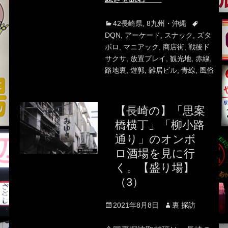
Categories
Tags
42長崎県
,
8九州・沖縄
DQN
,
アーケード
,
スナック
,
ズタ
ボロ
,
マニアック
,
商店街
,
戦後ド
サクサ
,
放置プレイ
,
観光地
,
赤線
,
路地裏
,
遊郭
,
雑居ビル
,
青線
,
風俗
【長崎の】「思案
橋横丁」「柳小路
通り」のオンボ
ロ酒場を見に行
く。【盛り場】
（3）
Posted
Author
2021年8月8日
裏 探訪
on