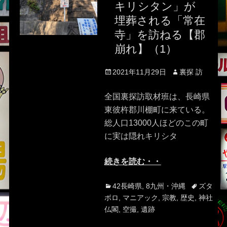
キリシタン」が
埋葬される「常在
寺」を訪ねる【郡
崩れ】（1）
Posted
Author
2021年11月29日
裏探 訪
on
全国裏探訪取材班は、長崎県
東彼杵郡川棚町に来ている。
総人口13000人ほどのこの町
に実は隠れキリシタ
続きを読む・・
Categories
Tags
42長崎県
,
8九州・沖縄
ズタ
ボロ
,
マニアック
,
宗教
,
歴史
,
神社
仏閣
,
空撮
,
遺跡