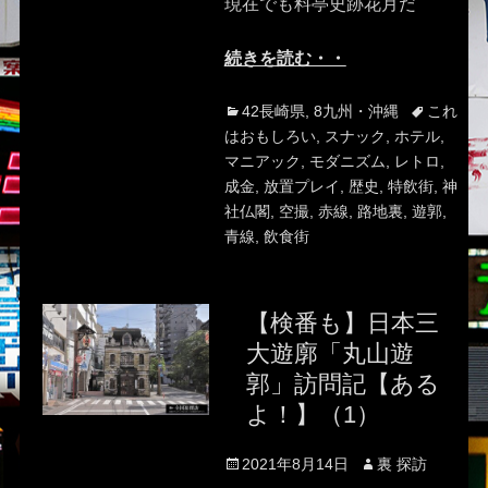
現在でも料亭史跡花月だ
続きを読む・・
Categories
Tags
42長崎県
,
8九州・沖縄
これ
はおもしろい
,
スナック
,
ホテル
,
マニアック
,
モダニズム
,
レトロ
,
成金
,
放置プレイ
,
歴史
,
特飲街
,
神
社仏閣
,
空撮
,
赤線
,
路地裏
,
遊郭
,
青線
,
飲食街
【検番も】日本三
大遊廓「丸山遊
郭」訪問記【ある
よ！】（1）
Posted
Author
2021年8月14日
裏 探訪