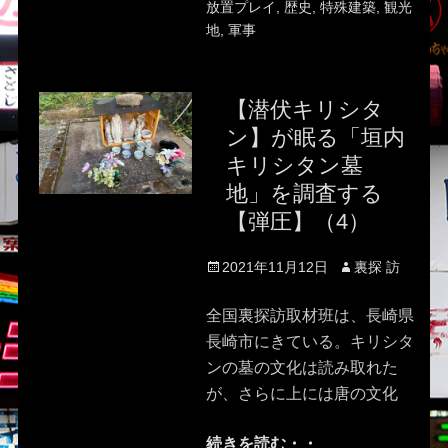
放置プレイ
,
歴史
,
特殊建築
,
観光
地
,
軍事
【潜伏キリシタ
ン】が眠る「垣内
キリシタン墓
地」を調査する
【弾圧】（4）
Posted
Author
2021年11月12日
裏探 訪
on
全国裏探訪取材班は、長崎県
長崎市にきている。キリシタ
ンの墓の文化は読み取れた
が、さらに上には唐の文化
続きを読む・・