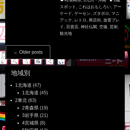
42長崎県
,
8九州・沖縄
B級
スポット
,
これはおもしろい
,
アー
ケード
,
ゲーセン
,
ズタボロ
,
マニ
アック
,
レトロ
,
商店街
,
放置プレ
イ
,
百貨店
,
神社仏閣
,
空撮
,
芸術
,
観光地
Post
←
Older posts
navigation
地域別
1北海道
(47)
1北海道
(45)
2東北
(63)
2青森県
(19)
3岩手県
(21)
4宮城県
(8)