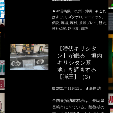
Categories
Tags
42長崎県
,
8九州・沖縄
これ
はすごい
,
ズタボロ
,
マニアック
,
伝説
,
廃墟
,
廃村
,
放置プレイ
,
歴史
,
神社仏閣
,
路地裏
,
遺跡
【潜伏キリシタ
ン】が眠る「垣内
キリシタン墓
地」を調査する
【弾圧】（3）
Posted
Author
2021年11月11日
裏探 訪
on
全国裏探訪取材班は、長崎県
長崎市にきている。禁教期の