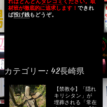
ればどんどん
タレコミ
ください。取
材班が徹底的に追求します！
できれ
ば
投げ銭
もどうぞ。
カテゴリー:
42長崎県
【禁教令】「隠れ
キリシタン」が
埋葬される「常在