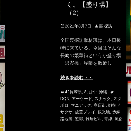
く。【盛り場】
（2）
Posted
Author
2021年8月7日
裏 探訪
on
全国裏探訪取材班は、本日長
崎に来ている。今回はそんな
長崎の繁華街というか盛り場
「思案橋」界隈を散策し
続きを読む・・
Categories
Tags
42長崎県
,
8九州・沖縄
DQN
,
アーケード
,
スナック
,
ズタ
ボロ
,
マニアック
,
商店街
,
戦後ド
サクサ
,
放置プレイ
,
観光地
,
赤線
,
路地裏
,
遊郭
,
雑居ビル
,
青線
,
風俗