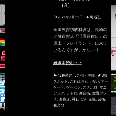
（3）
Posted
Author
2021年4月11日
裏 探訪
on
全国裏探訪取材班は、長崎の
老舗百貨店「浜屋百貨店」の
屋上「プレイランド」に来て
いるんですが、かな～り
続きを読む・・
Categories
Tags
42長崎県
,
8九州・沖縄
B級
スポット
,
これはおもしろい
,
アー
ケード
,
ゲーセン
,
ズタボロ
,
マニ
アック
,
レトロ
,
商店街
,
放置プレ
イ
,
百貨店
,
神社仏閣
,
空撮
,
芸術
,
観光地