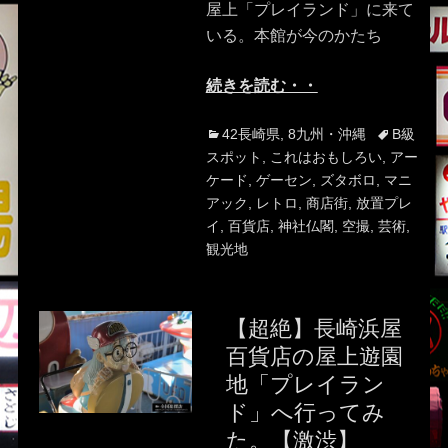
屋上「プレイランド」に来て
いる。本館が今のかたち
続きを読む・・
Categories
Tags
42長崎県
,
8九州・沖縄
B級
スポット
,
これはおもしろい
,
アー
ケード
,
ゲーセン
,
ズタボロ
,
マニ
アック
,
レトロ
,
商店街
,
放置プレ
イ
,
百貨店
,
神社仏閣
,
空撮
,
芸術
,
観光地
【超絶】長崎浜屋
百貨店の屋上遊園
地「プレイラン
ド」へ行ってみ
た。【激渋】