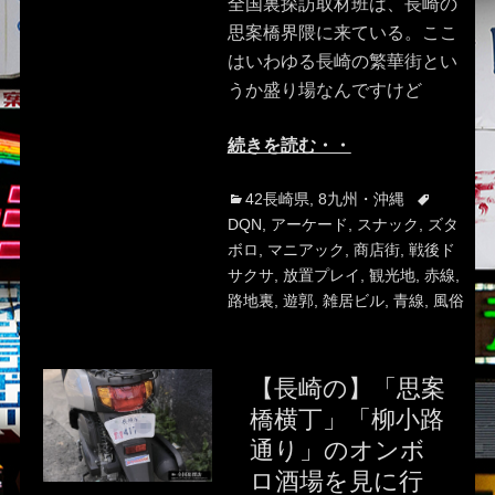
全国裏探訪取材班は、長崎の
思案橋界隈に来ている。ここ
はいわゆる長崎の繁華街とい
うか盛り場なんですけど
続きを読む・・
Categories
Tags
42長崎県
,
8九州・沖縄
DQN
,
アーケード
,
スナック
,
ズタ
ボロ
,
マニアック
,
商店街
,
戦後ド
サクサ
,
放置プレイ
,
観光地
,
赤線
,
路地裏
,
遊郭
,
雑居ビル
,
青線
,
風俗
【長崎の】「思案
橋横丁」「柳小路
通り」のオンボ
ロ酒場を見に行