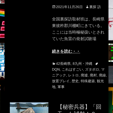
Posted
Author
2021年11月26日
裏探 訪
on
全国裏探訪取材班は、長崎県
東彼杵郡川棚町にきている。
ここには当時極秘扱いとされ
ていた魚雷の発射試験場
続きを読む・・
Categories
Tags
42長崎県
,
8九州・沖縄
DQN
,
これはすごい
,
ズタボロ
,
マ
ニアック
,
レトロ
,
廃墟
,
廃村
,
廃線
,
放置プレイ
,
歴史
,
特殊建築
,
観光
地
,
軍事
【秘密兵器】「回