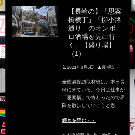
【長崎の】「思案
橋横丁」「柳小路
通り」のオンボ
ロ酒場を見に行
く。【盛り場】
（1）
Posted
Author
2021年8月6日
裏 探訪
on
全国裏探訪取材班は、本日長
崎に来ている。今日は仕事が
「思案橋」で終わったので界
隈を散歩していこうと思
続きを読む・・
Categories
Tags