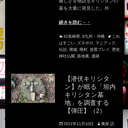
厳しさを物語るキリシタンの
墓を大量に発見した。外
続きを読む・・
Categories
Tags
42長崎県
,
8九州・沖縄
これ
はすごい
,
ズタボロ
,
マニアック
,
伝説
,
廃墟
,
廃村
,
放置プレイ
,
歴史
,
神社仏閣
,
路地裏
,
遺跡
【潜伏キリシタ
ン】が眠る「垣内
キリシタン墓
地」を調査する
【弾圧】（2）
Posted
Author
2021年11月10日
裏探 訪