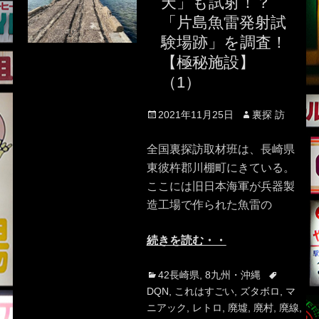
天」も試射！？
「片島魚雷発射試
験場跡」を調査！
【極秘施設】
（1）
Posted
Author
2021年11月25日
裏探 訪
on
全国裏探訪取材班は、長崎県
東彼杵郡川棚町にきている。
ここには旧日本海軍が兵器製
造工場で作られた魚雷の
続きを読む・・
Categories
Tags
42長崎県
,
8九州・沖縄
DQN
,
これはすごい
,
ズタボロ
,
マ
ニアック
,
レトロ
,
廃墟
,
廃村
,
廃線
,