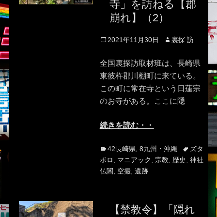
寺」を訪ねる【郡
崩れ】（2）
Posted
Author
2021年11月30日
裏探 訪
on
全国裏探訪取材班は、長崎県
東彼杵郡川棚町に来ている。
この町に常在寺という日蓮宗
のお寺がある。ここに隠
続きを読む・・
Categories
Tags
42長崎県
,
8九州・沖縄
ズタ
ボロ
,
マニアック
,
宗教
,
歴史
,
神社
仏閣
,
空撮
,
遺跡
【禁教令】「隠れ