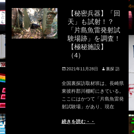
【秘密兵器】「回
天」も試射！？
「片島魚雷発射試
験場跡」を調査！
【極秘施設】
（4）
Posted
Author
2021年11月28日
裏探 訪
on
全国裏探訪取材班は、長崎県
東彼杵郡川棚町にきている。
ここにはかつて「片島魚雷発
射試験場」があり、現在
続きを読む・・