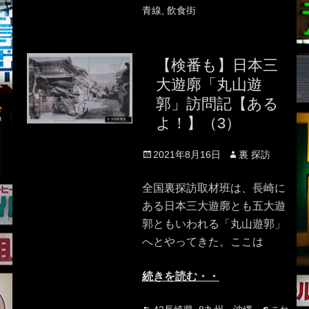
青線
,
飲食街
【検番も】日本三
大遊廓「丸山遊
郭」訪問記【ある
よ！】（3）
Posted
Author
2021年8月16日
裏 探訪
on
全国裏探訪取材班は、長崎に
ある日本三大遊廓とも五大遊
郭ともいわれる「丸山遊郭」
へとやってきた。ここは
続きを読む・・