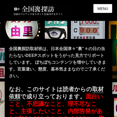
MENU
全国裏探訪取材班は、日本全国津々“裏”々の日の当
たらないDEEPスポットをうがった見方でリポート
しています。 ぼちぼちコンテンツを増やしていきま
す。言葉遣い、態度、基本気ままなのでご了承くだ
さい。
なお、このサイトは読者からの
取材
依頼
で成り立っております。
面白い
こと、不思議なこと、理不尽なこ
と、主張したいこと、内部告発があ