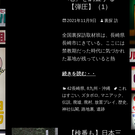
【弾圧】（1）
Posted
Author
2021年11月9日
裏探 訪
on
全国裏探訪取材班は、長崎県
長崎市にきている。ここには
禁教期だった時代に気づかれ
た墓地が残っていると熱
続きを読む・・
Categories
Tags
42長崎県
,
8九州・沖縄
これ
はすごい
,
ズタボロ
,
マニアック
,
伝説
,
廃墟
,
廃村
,
放置プレイ
,
歴史
,
神社仏閣
,
路地裏
,
遺跡
【検番も】日本三