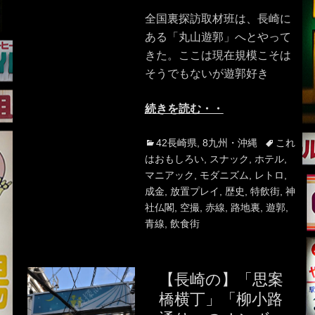
on
全国裏探訪取材班は、長崎に
ある「丸山遊郭」へとやって
きた。ここは現在規模こそは
そうでもないが遊郭好き
続きを読む・・
Categories
Tags
42長崎県
,
8九州・沖縄
これ
はおもしろい
,
スナック
,
ホテル
,
マニアック
,
モダニズム
,
レトロ
,
成金
,
放置プレイ
,
歴史
,
特飲街
,
神
社仏閣
,
空撮
,
赤線
,
路地裏
,
遊郭
,
青線
,
飲食街
【長崎の】「思案
橋横丁」「柳小路