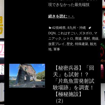
現できなかった最先端技
続きを読む・・
Categories
Tags
42長崎県
,
8九州・沖縄
DQN
,
これはすごい
,
ズタボロ
,
マ
ニアック
,
レトロ
,
廃墟
,
廃村
,
廃線
,
放置プレイ
,
歴史
,
特殊建築
,
観光
地
,
軍事
【秘密兵器】「回
天」も試射！？
「片島魚雷発射試
験場跡」を調査！
【極秘施設】
（2）