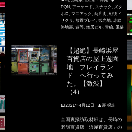
42長崎県
,
8九州・沖縄
DQN
,
アーケード
,
スナック
,
ズタ
ボロ
,
マニアック
,
商店街
,
戦後ド
サクサ
,
放置プレイ
,
観光地
,
赤線
,
路地裏
,
遊郭
,
雑居ビル
,
青線
,
風俗
【超絶】長崎浜屋
百貨店の屋上遊園
地「プレイラン
ド」へ行ってみ
た。【激渋】
（4）
Posted
Author
2021年4月12日
裏 探訪
on
全国裏探訪取材班は、長崎の
老舗百貨店「浜屋百貨店」の