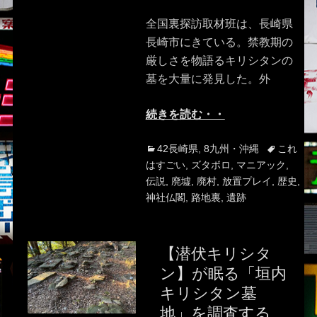
on
全国裏探訪取材班は、長崎県
長崎市にきている。禁教期の
厳しさを物語るキリシタンの
墓を大量に発見した。外
続きを読む・・
Categories
Tags
42長崎県
,
8九州・沖縄
これ
はすごい
,
ズタボロ
,
マニアック
,
伝説
,
廃墟
,
廃村
,
放置プレイ
,
歴史
,
神社仏閣
,
路地裏
,
遺跡
【潜伏キリシタ
ン】が眠る「垣内
キリシタン墓
地」を調査する