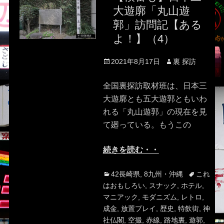
大遊廓「丸山遊
郭」訪問記【ある
よ！】（4）
Posted
Author
2021年8月17日
裏 探訪
on
全国裏探訪取材班は、日本三
大遊廓とも五大遊郭ともいわ
れる「丸山遊郭」の現在を見
て廻っている。もうこの
続きを読む・・
Categories
Tags
42長崎県
,
8九州・沖縄
これ
はおもしろい
,
スナック
,
ホテル
,
マニアック
,
モダニズム
,
レトロ
,
成金
,
放置プレイ
,
歴史
,
特飲街
,
神
社仏閣
,
空撮
,
赤線
,
路地裏
,
遊郭
,