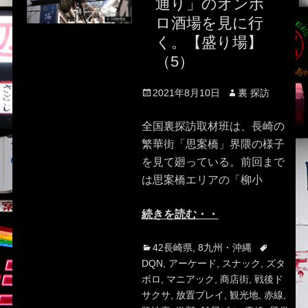
通り」のオンボ
ロ酒場を見に行
く。【盛り場】
（5）
Posted
Author
2021年8月10日
裏 探訪
on
全国裏探訪取材班は、長崎の
繁華街「思案橋」界隈の様子
を見て廻っている。前回まで
は思案橋エリアの「柳小
続きを読む・・
Categories
Tags
42長崎県
,
8九州・沖縄
DQN
,
アーケード
,
スナック
,
ズタ
ボロ
,
マニアック
,
商店街
,
戦後ド
サクサ
,
放置プレイ
,
観光地
,
赤線
,