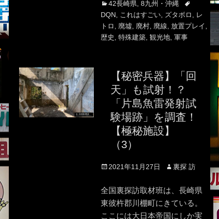
Categories
Tags
42長崎県
,
8九州・沖縄
DQN
,
これはすごい
,
ズタボロ
,
レ
トロ
,
廃墟
,
廃村
,
廃線
,
放置プレイ
,
歴史
,
特殊建築
,
観光地
,
軍事
【秘密兵器】「回
天」も試射！？
「片島魚雷発射試
験場跡」を調査！
【極秘施設】
（3）
Posted
Author
2021年11月27日
裏探 訪
on
全国裏探訪取材班は、長崎県
東彼杵郡川棚町にきている。
ここには大日本帝国にしか実