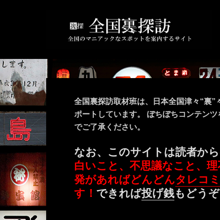
全国裏探訪取材班は、日本全国津々“裏”
ポートしています。 ぼちぼちコンテン
でご了承ください。
なお、このサイトは読者から
白いこと、不思議なこと、理
発があればどんどん
タレコ
す！
できれば
投げ銭
もどうぞ