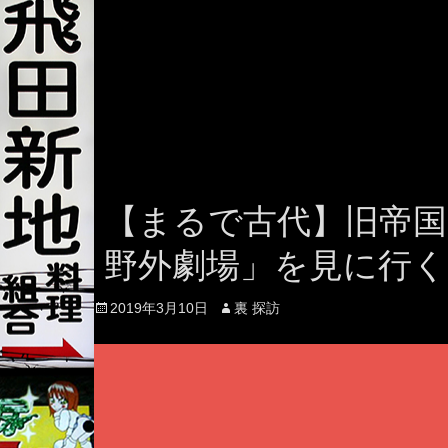
【まるで古代】旧帝国
野外劇場」を見に行く
Posted
Author
2019年3月10日
裏 探訪
on