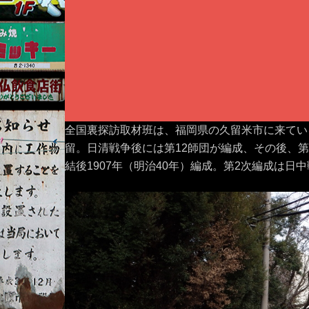
全国裏探訪取材班は、福岡県の久留米市に来てい
留。日清戦争後には第12師団が編成、その後、第
結後1907年（明治40年）編成。第2次編成は日