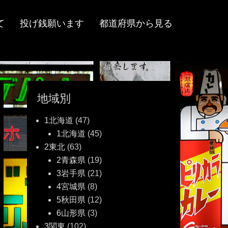
て
投げ銭願います
都道府県から見る
地域別
1北海道
(47)
1北海道
(45)
2東北
(63)
2青森県
(19)
3岩手県
(21)
4宮城県
(8)
5秋田県
(12)
6山形県
(3)
3関東
(102)