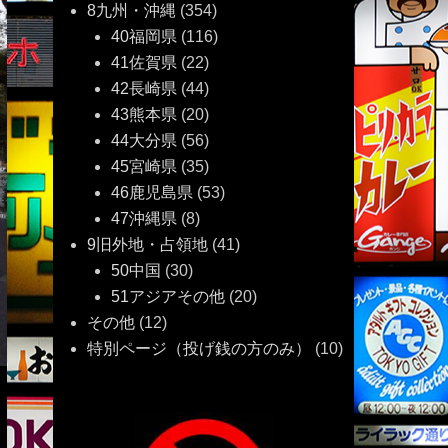
8九州・沖縄
(354)
40福岡県
(116)
41佐賀県
(22)
42長崎県
(44)
43熊本県
(20)
44大分県
(56)
45宮崎県
(35)
46鹿児島県
(53)
47沖縄県
(8)
9旧外地・占領地
(41)
50中国
(30)
51アジアその他
(20)
その他
(12)
特別ページ（投げ銭の方のみ）
(10)