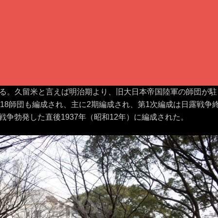
る。久留米と言えば明治期より、旧大日本帝国陸軍の師団が駐
18師団も編成され、主に2期編成され、第1次編成は日露戦争
中戦争勃発した直後1937年（昭和12年）に編成された。