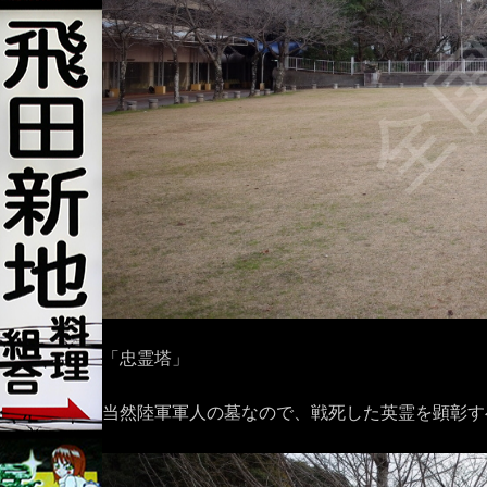
「忠霊塔」
当然陸軍軍人の墓なので、戦死した英霊を顕彰す