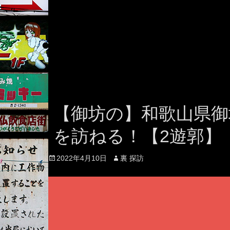
【御坊の】和歌山県御
を訪ねる！【2遊郭】
Posted
Author
2022年4月10日
裏 探訪
on