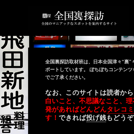
全国裏探訪取材班は、日本全国津々“裏”
ポートしています。 ぼちぼちコンテン
でご了承ください。
なお、このサイトは読者から
白いこと、不思議なこと、理
発があればどんどん
タレコ
す！
できれば
投げ銭
もどうぞ