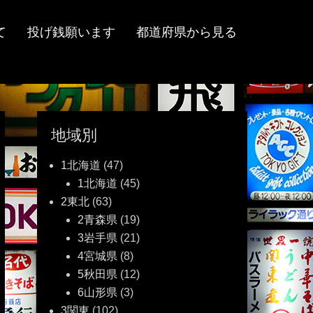
て
投げ銭願います
都道府県から見る
地域別
1北海道
(47)
1北海道
(45)
2東北
(63)
2青森県
(19)
3岩手県
(21)
4宮城県
(8)
5秋田県
(12)
6山形県
(3)
3関東
(102)