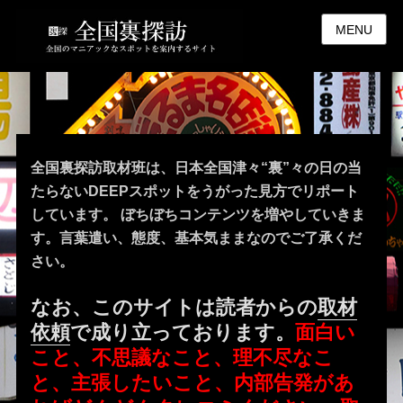
MENU
全国裏探訪取材班は、日本全国津々“裏”々の日の当
たらないDEEPスポットをうがった見方でリポート
しています。 ぼちぼちコンテンツを増やしていきま
す。言葉遣い、態度、基本気ままなのでご了承くだ
さい。
なお、このサイトは読者からの
取材
依頼
で成り立っております。
面白い
こと、不思議なこと、理不尽なこ
と、主張したいこと、内部告発があ