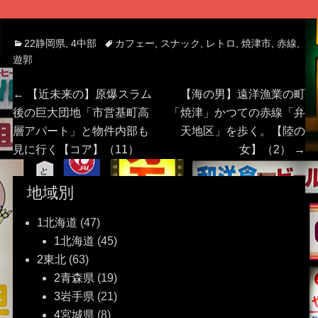
Categories
Tags
22静岡県
,
4中部
カフェー
,
スナック
,
レトロ
,
焼津市
,
赤線
,
遊郭
投
Previous
Next
←
【近未来の】原爆スラム
【海の男】遠洋漁業の町
post:
post:
後の巨大団地「市営基町高
「焼津」かつての赤線「弁
稿
層アパート」と物件内部も
天地区」を歩く。【陸の
見に行く【コア】（11）
女】（2）
→
ナ
ビ
地域別
ゲ
1北海道
(47)
1北海道
(45)
ー
2東北
(63)
2青森県
(19)
シ
3岩手県
(21)
4宮城県
(8)