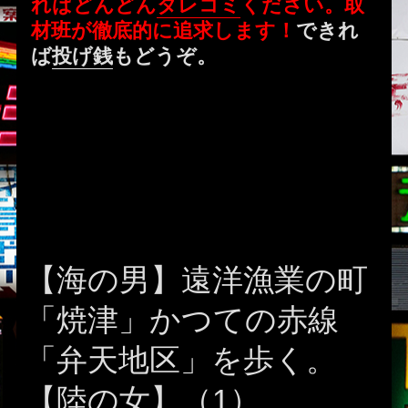
ればどんどん
タレコミ
ください。取
材班が徹底的に追求します！
できれ
ば
投げ銭
もどうぞ。
【海の男】遠洋漁業の町
「焼津」かつての赤線
「弁天地区」を歩く。
【陸の女】（1）