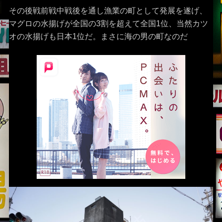
その後戦前戦中戦後を通し漁業の町として発展を遂げ、
マグロの水揚げが全国の3割を超えて全国1位、当然カツ
オの水揚げも日本1位だ。まさに海の男の町なのだ