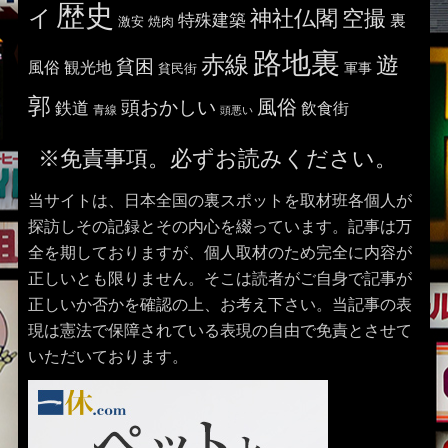
歴史
イ
神社仏閣
空撮
特殊建築
裏
激安
焼肉
路地裏
赤線
遊
貧困
風俗
観光地
貧民街
軍事
郭
風俗
頭おかしい
鉄道
飲食街
青線
頭悪い
※免責事項。必ずお読みください。
当サイトは、日本全国の裏スポットを取材班各個人が
探訪しその記録とその内心を綴っています。記事は万
全を期しておりますが、個人取材のため完全に内容が
正しいとも限りません。そこは読者がご自身で記事が
正しいか否かを確認の上、お考え下さい。当記事の表
現は憲法で保障されている表現の自由で免責とさせて
いただいております。