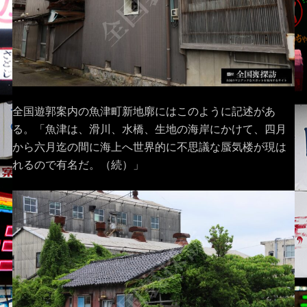
全国遊郭案内の魚津町新地廓にはこのように記述があ
る。「魚津は、滑川、水橋、生地の海岸にかけて、四月
から六月迄の間に海上へ世界的に不思議な蜃気楼が現は
れるので有名だ。（続）」