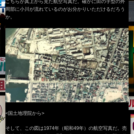
こちらが真上から見た航空写真だ。確かに田の字型の外
周部に小川が流れているのがお分かりいただけるだろう
か。
<国土地理院から>
そして、この図は1974年（昭和49年）の航空写真だ。売