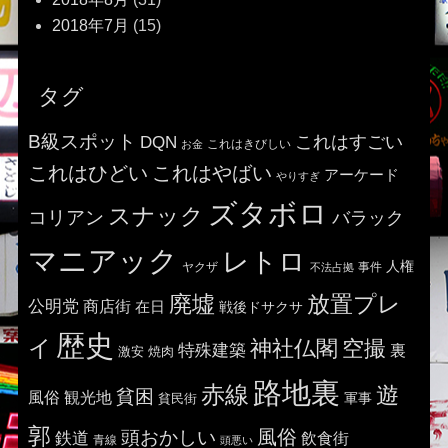
2018年7月
(15)
タグ
B級スポット
これはすごい
DQN
これはきびしい
お金
これはひどい
これはやばい
アーケード
やりすぎ
ズタボロ
スナック
コリアン
バラック
マニアック
レトロ
人権
ヤクザ
事件
不法占拠
廃墟
放置プレ
公明党
商店街
在日
戦後ドサクサ
歴史
イ
神社仏閣
空撮
特殊建築
裏
激安
焼肉
路地裏
赤線
遊
貧困
風俗
観光地
貧民街
軍事
郭
風俗
頭おかしい
鉄道
飲食街
青線
頭悪い