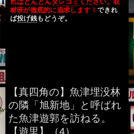
ればどんどん
タレコミ
ください。取
材班が徹底的に追求します！
できれ
ば
投げ銭
もどうぞ。
【真四角の】魚津埋没林
の隣「旭新地」と呼ばれ
た魚津遊郭を訪ねる。
【遊里】（4）