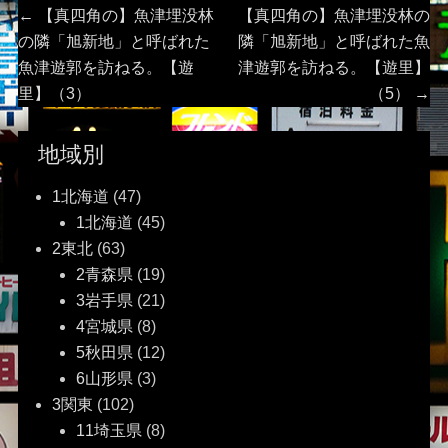
投
Previous
Next
←
【真四角の】魚津埋没林
【真四角の】魚津埋没林の
post:
post:
の隣「旭新地」と呼ばれた
隣「旭新地」と呼ばれた魚
稿
魚津遊郭を訪ねる。【遊
津遊郭を訪ねる。【遊里】
里】（3）
（5）
→
ナ
ビ
地域別
ゲ
1北海道
(47)
1北海道
(45)
ー
2東北
(63)
2青森県
(19)
シ
3岩手県
(21)
ョ
4宮城県
(8)
5秋田県
(12)
ン
6山形県
(3)
3関東
(102)
11埼玉県
(8)