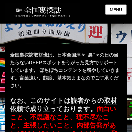
MENU
全国裏探訪取材班は、日本全国津々“裏”々の日の当
たらないDEEPスポットをうがった見方でリポート
しています。 ぼちぼちコンテンツを増やしていきま
す。言葉遣い、態度、基本気ままなのでご了承くだ
さい。
なお、このサイトは読者からの
取材
依頼
で成り立っております。
面白い
こと、不思議なこと、理不尽なこ
と、主張したいこと、内部告発があ