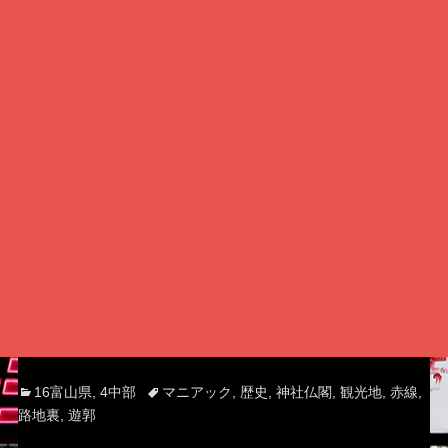
Categories
Tags
16富山県
,
4中部
マニアック
,
歴史
,
神社仏閣
,
観光地
,
赤線
,
路地裏
,
遊郭