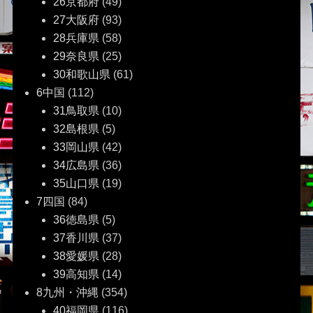
26京都府
(49)
27大阪府
(93)
28兵庫県
(58)
29奈良県
(25)
30和歌山県
(61)
6中国
(112)
31鳥取県
(10)
32島根県
(5)
33岡山県
(42)
34広島県
(36)
35山口県
(19)
7四国
(84)
36徳島県
(5)
37香川県
(37)
38愛媛県
(28)
39高知県
(14)
8九州・沖縄
(354)
40福岡県
(116)