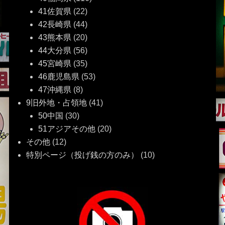
41佐賀県
(22)
42長崎県
(44)
43熊本県
(20)
44大分県
(56)
45宮崎県
(35)
46鹿児島県
(53)
47沖縄県
(8)
9旧外地・占領地
(41)
50中国
(30)
51アジアその他
(20)
その他
(12)
特別ページ（投げ銭の方のみ）
(10)