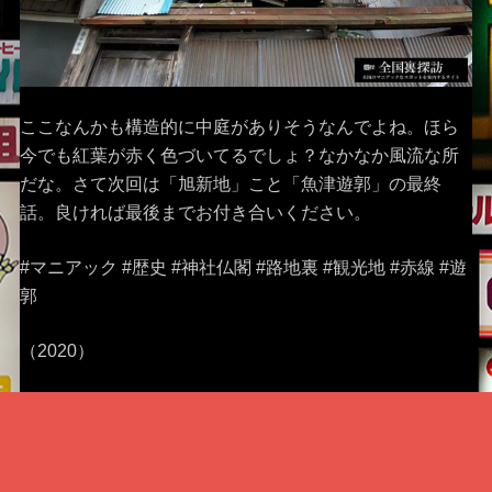
ここなんかも構造的に中庭がありそうなんでよね。ほら
今でも紅葉が赤く色づいてるでしょ？なかなか風流な所
だな。さて次回は「旭新地」こと「魚津遊郭」の最終
話。良ければ最後までお付き合いください。
#マニアック #歴史 #神社仏閣 #路地裏 #観光地 #赤線 #遊
郭
（2020）