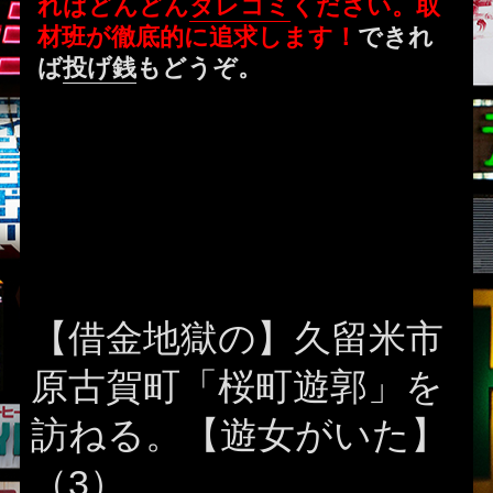
ればどんどん
タレコミ
ください。取
材班が徹底的に追求します！
できれ
ば
投げ銭
もどうぞ。
【借金地獄の】久留米市
原古賀町「桜町遊郭」を
訪ねる。【遊女がいた】
（3）