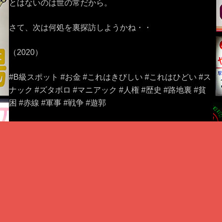
とはないのは世の常だから。
さて、次は何処を裏探訪しようかね・・
（2020）
#B級スポット #お金 #これはきびしい #これはひどい #ス
ナック #ズタボロ #マニアック #人権 #歴史 #路地裏 #貧
困 #赤線 #軍事 #戦争 #遊郭