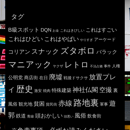
タグ
B級スポット
これはすごい
DQN
これはきびしい
お金
これはひどい
これはやばい
アーケード
やりすぎ
ズタボロ
スナック
コリアン
バラック
マニアック
レトロ
人権
ヤクザ
事件
不法占拠
廃墟
放置プレ
公明党
商店街
在日
戦後ドサクサ
歴史
イ
神社仏閣
空撮
特殊建築
裏
激安
焼肉
路地裏
赤線
遊
貧困
風俗
観光地
貧民街
軍事
郭
風俗
頭おかしい
鉄道
飲食街
青線
頭悪い