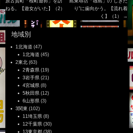
post:
post:
原古賀町「桜町遊郭」を訪
島東尋坊「雄島」の“しきた
稿
ねる。【遊女がいた】（2）
り”に歯向かう。【流れ着
く】（1）
→
ナ
ビ
地域別
ゲ
1北海道
(47)
1北海道
(45)
ー
2東北
(63)
2青森県
(19)
シ
3岩手県
(21)
ョ
4宮城県
(8)
5秋田県
(12)
ン
6山形県
(3)
3関東
(102)
11埼玉県
(8)
12千葉県
(30)
13東京都
(38)