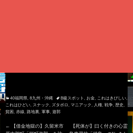
Categories
Tags
40福岡県
,
8九州・沖縄
B級スポット
,
お金
,
これはきびしい
,
これはひどい
,
スナック
,
ズタボロ
,
マニアック
,
人権
,
戦争
,
歴史
,
貧困
,
赤線
,
路地裏
,
軍事
,
遊郭
投
Previous
Next
←
【借金地獄の】久留米市
【死体が】曰く付きの心霊