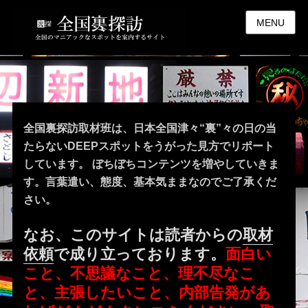
MENU
全国裏探訪取材班は、日本全国津々“裏”々の日の当
たらないDEEPスポットをうがった見方でリポート
しています。 ぼちぼちコンテンツを増やしていきま
す。言葉遣い、態度、基本気ままなのでご了承くだ
さい。
なお、このサイトは読者からの
取材
依頼
で成り立っております。
面白い
こと、不思議なこと、理不尽なこ
と、主張したいこと、内部告発があ