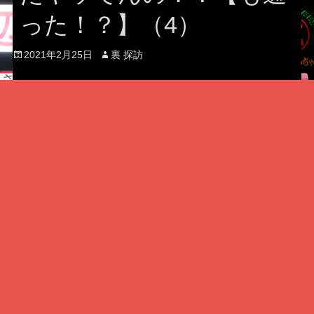
った！？】（4）
Posted
Author
2021年2月25日
裏 探訪
on