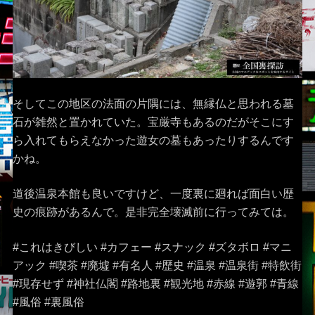
そしてこの地区の法面の片隅には、無縁仏と思われる墓
石が雑然と置かれていた。宝厳寺もあるのだがそこにす
ら入れてもらえなかった遊女の墓もあったりするんです
かね。
道後温泉本館も良いですけど、一度裏に廻れば面白い歴
史の痕跡があるんで。是非完全壊滅前に行ってみては。
#これはきびしい #カフェー #スナック #ズタボロ #マニ
アック #喫茶 #廃墟 #有名人 #歴史 #温泉 #温泉街 #特飲街
#現存せず #神社仏閣 #路地裏 #観光地 #赤線 #遊郭 #青線
#風俗 #裏風俗