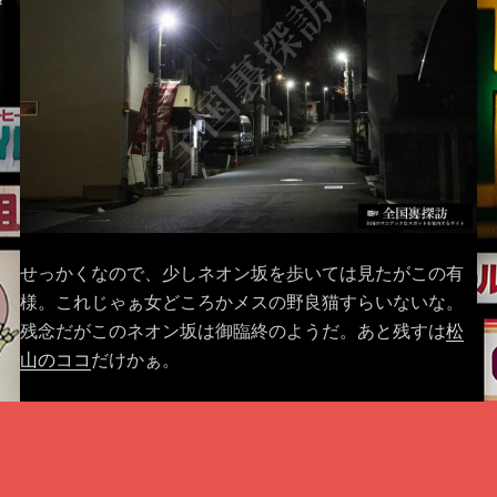
せっかくなので、少しネオン坂を歩いては見たがこの有
様。これじゃぁ女どころかメスの野良猫すらいないな。
残念だがこのネオン坂は御臨終のようだ。あと残すは
松
山のココ
だけかぁ。