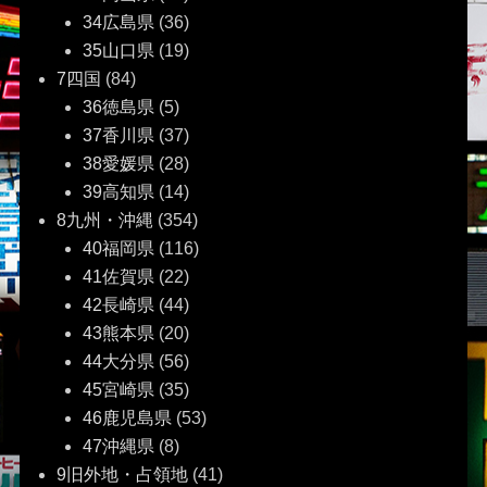
34広島県
(36)
35山口県
(19)
7四国
(84)
36徳島県
(5)
37香川県
(37)
38愛媛県
(28)
39高知県
(14)
8九州・沖縄
(354)
40福岡県
(116)
41佐賀県
(22)
42長崎県
(44)
43熊本県
(20)
44大分県
(56)
45宮崎県
(35)
46鹿児島県
(53)
47沖縄県
(8)
9旧外地・占領地
(41)