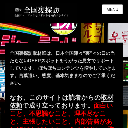
MENU
全国裏探訪取材班は、日本全国津々“裏”々の日の当
たらないDEEPスポットをうがった見方でリポート
しています。 ぼちぼちコンテンツを増やしていきま
す。言葉遣い、態度、基本気ままなのでご了承くだ
さい。
なお、このサイトは読者からの
取材
依頼
で成り立っております。
面白い
こと、不思議なこと、理不尽なこ
と、主張したいこと、内部告発があ