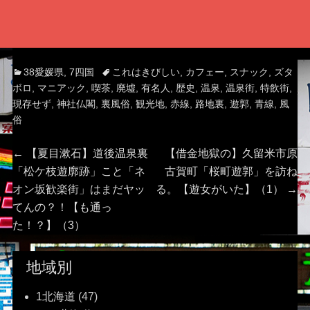
Categories
Tags
38愛媛県
,
7四国
これはきびしい
,
カフェー
,
スナック
,
ズタ
ボロ
,
マニアック
,
喫茶
,
廃墟
,
有名人
,
歴史
,
温泉
,
温泉街
,
特飲街
,
現存せず
,
神社仏閣
,
裏風俗
,
観光地
,
赤線
,
路地裏
,
遊郭
,
青線
,
風
俗
投
Previous
Next
←
【夏目漱石】道後温泉裏
【借金地獄の】久留米市原
post:
post:
「松ケ枝遊廓跡」こと「ネ
古賀町「桜町遊郭」を訪ね
稿
オン坂歓楽街」はまだヤッ
る。【遊女がいた】（1）
→
てんの？！【も通っ
ナ
た！？】（3）
ビ
地域別
ゲ
1北海道
(47)