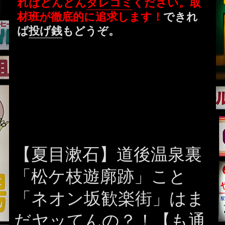
ればどんどん
タレコミ
ください。取
材班が徹底的に追求します！
できれ
ば
投げ銭
もどうぞ。
【夏目漱石】道後温泉裏
「松ケ枝遊廓跡」こと
「ネオン坂歓楽街」はま
だヤッてんの？！【も通