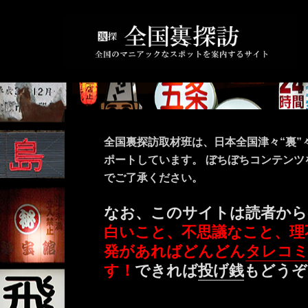
全国裏探訪取材班は、日本全国津々“裏”
ポートしています。 ぼちぼちコンテン
でご了承ください。
なお、このサイトは読者から
白いこと、不思議なこと、理
発があればどんどん
タレコ
す！
できれば
投げ銭
もどうぞ