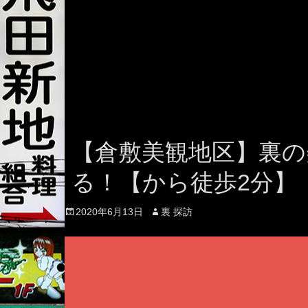
【倉敷美観地区】裏の
る！【から徒歩2分】
Posted
Author
2020年6月13日
裏 探訪
on