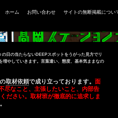
ホーム
お問い合わせ
サイトの無断掲載につい
々の日の当たらないDEEPスポットをうがった見方でリ
ツを増やしていきます。言葉遣い、態度、基本気ままなの
の
取材依頼
で成り立っております。
面
不尽なこと、主張したいこと、内部告
ミ
ください。取材班が徹底的に追求しま
。