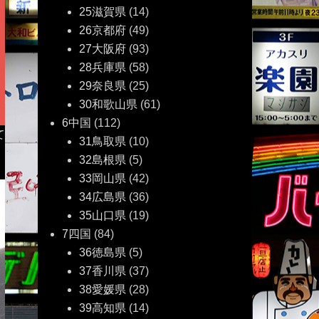
25滋賀県
(14)
26京都府
(49)
27大阪府
(93)
28兵庫県
(58)
29奈良県
(25)
30和歌山県
(61)
6中国
(112)
て
31鳥取県
(10)
32島根県
(5)
33岡山県
(42)
34広島県
(36)
35山口県
(19)
7四国
(84)
36徳島県
(5)
37香川県
(37)
38愛媛県
(28)
39高知県
(14)