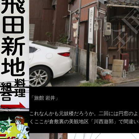
「旅館 岩井」
これなんかも元妓楼だろうか。二回には円窓のよ
くここが倉敷裏の美観地区「川西遊郭」で間違い