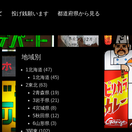
て
投げ銭願います
都道府県から見る
地域別
1北海道
(47)
1北海道
(45)
2東北
(63)
2青森県
(19)
3岩手県
(21)
4宮城県
(8)
5秋田県
(12)
6山形県
(3)
3関東
(102)