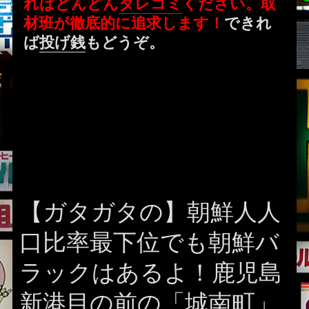
ればどんどん
タレコミ
ください。取
材班が徹底的に追求します！
できれ
ば
投げ銭
もどうぞ。
【ガタガタの】朝鮮人人
口比率最下位でも朝鮮バ
ラックはあるよ！鹿児島
新港目の前の「城南町」