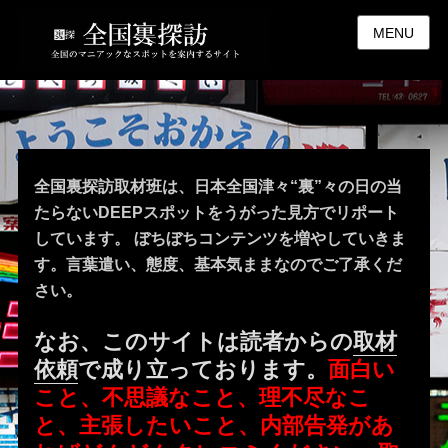
MENU
全国裏探訪取材班は、日本全国津々“裏”々の日の当
たらないDEEPスポットをうがった見方でリポート
しています。 ぼちぼちコンテンツを増やしていきま
す。言葉遣い、態度、基本気ままなのでご了承くだ
さい。
なお、このサイトは読者からの
取材
依頼
で成り立っております。
面白い
こと、不思議なこと、理不尽なこ
と、主張したいこと、内部告発があ