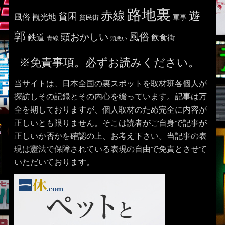
路地裏
赤線
遊
貧困
風俗
観光地
貧民街
軍事
郭
風俗
頭おかしい
鉄道
飲食街
青線
頭悪い
※免責事項。必ずお読みください。
当サイトは、日本全国の裏スポットを取材班各個人が
探訪しその記録とその内心を綴っています。記事は万
全を期しておりますが、個人取材のため完全に内容が
正しいとも限りません。そこは読者がご自身で記事が
正しいか否かを確認の上、お考え下さい。当記事の表
現は憲法で保障されている表現の自由で免責とさせて
いただいております。