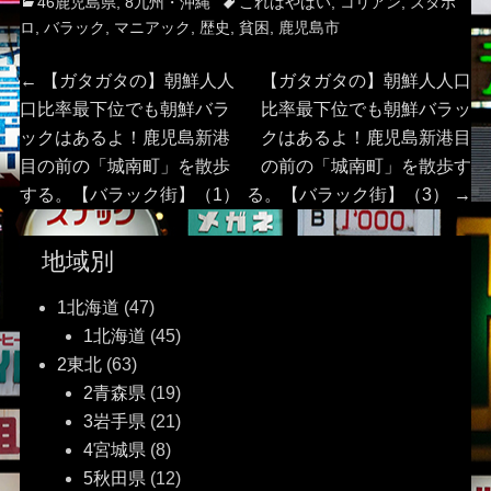
Categories
Tags
46鹿児島県
,
8九州・沖縄
これはやばい
,
コリアン
,
ズタボ
ロ
,
バラック
,
マニアック
,
歴史
,
貧困
,
鹿児島市
投
Previous
Next
←
【ガタガタの】朝鮮人人
【ガタガタの】朝鮮人人口
post:
post:
口比率最下位でも朝鮮バラ
比率最下位でも朝鮮バラッ
稿
ックはあるよ！鹿児島新港
クはあるよ！鹿児島新港目
目の前の「城南町」を散歩
の前の「城南町」を散歩す
ナ
する。【バラック街】（1）
る。【バラック街】（3）
→
ビ
地域別
ゲ
1北海道
(47)
ー
1北海道
(45)
2東北
(63)
シ
2青森県
(19)
ョ
3岩手県
(21)
4宮城県
(8)
ン
5秋田県
(12)