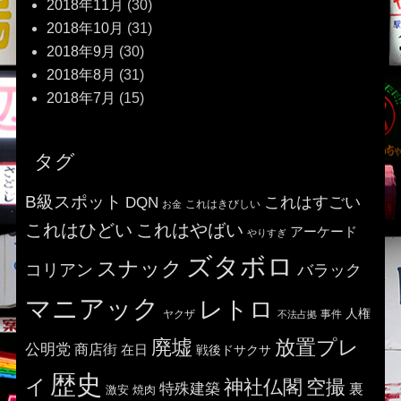
2018年11月
(30)
2018年10月
(31)
2018年9月
(30)
2018年8月
(31)
2018年7月
(15)
タグ
B級スポット
これはすごい
DQN
これはきびしい
お金
これはひどい
これはやばい
アーケード
やりすぎ
ズタボロ
スナック
コリアン
バラック
マニアック
レトロ
人権
ヤクザ
事件
不法占拠
廃墟
放置プレ
公明党
商店街
在日
戦後ドサクサ
歴史
イ
神社仏閣
空撮
特殊建築
裏
激安
焼肉