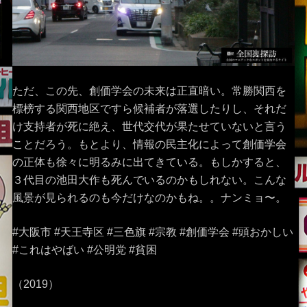
ただ、この先、創価学会の未来は正直暗い。常勝関西を
標榜する関西地区ですら候補者が落選したりし、それだ
け支持者が死に絶え、世代交代が果たせていないと言う
ことだろう。もとより、情報の民主化によって創価学会
の正体も徐々に明るみに出てきている。もしかすると、
３代目の池田大作も死んでいるのかもしれない。こんな
風景が見られるのも今だけなのかもね。。ナンミョ〜。
#大阪市 #天王寺区 #三色旗 #宗教 #創価学会 #頭おかしい
#これはやばい #公明党 #貧困
（2019）