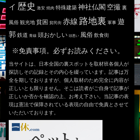
歴史
イ
神社仏閣
空撮
特殊建築
裏
激安
焼肉
路地裏
赤線
遊
貧困
風俗
観光地
貧民街
軍事
郭
風俗
頭おかしい
鉄道
飲食街
青線
頭悪い
※免責事項。必ずお読みください。
当サイトは、日本全国の裏スポットを取材班各個人が
探訪しその記録とその内心を綴っています。記事は万
全を期しておりますが、個人取材のため完全に内容が
正しいとも限りません。そこは読者がご自身で記事が
正しいか否かを確認の上、お考え下さい。当記事の表
現は憲法で保障されている表現の自由で免責とさせて
いただいております。