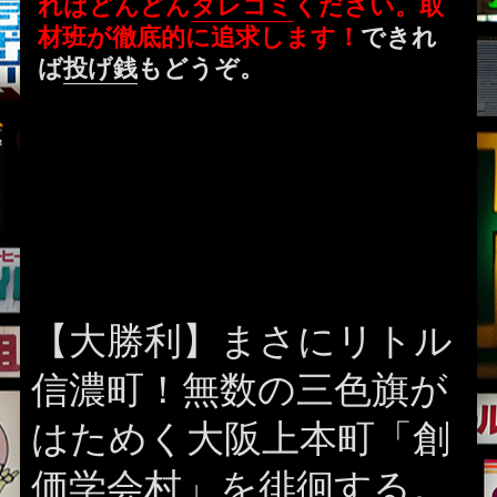
ればどんどん
タレコミ
ください。取
材班が徹底的に追求します！
できれ
ば
投げ銭
もどうぞ。
【大勝利】まさにリトル
信濃町！無数の三色旗が
はためく大阪上本町「創
価学会村」を徘徊する。