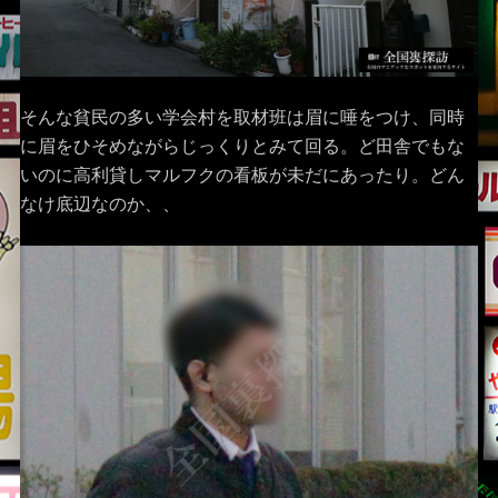
そんな貧民の多い学会村を取材班は眉に唾をつけ、同時
に眉をひそめながらじっくりとみて回る。ど田舎でもな
いのに高利貸しマルフクの看板が未だにあったり。どん
なけ底辺なのか、、