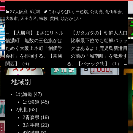
Categories
Tags
27大阪府
,
5近畿
これはやばい
,
三色旗
,
公明党
,
創価学会
,
大阪市
,
天王寺区
,
宗教
,
貧困
,
頭おかしい
投
Previous
Next
←
【大勝利】まさにリトル
【ガタガタの】朝鮮人人口
post:
post:
信濃町！無数の三色旗がは
比率最下位でも朝鮮バラッ
稿
ためく大阪上本町「創価学
クはあるよ！鹿児島新港目
会村」を徘徊する。【常勝
の前の「城南町」を散歩す
ナ
関西】（6）
る。【バラック街】（1）
→
ビ
地域別
ゲ
1北海道
(47)
ー
1北海道
(45)
2東北
(63)
シ
2青森県
(19)
ョ
3岩手県
(21)
4宮城県
(8)