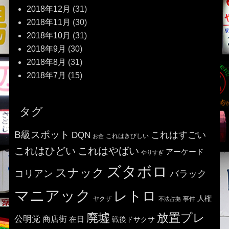
2018年12月
(31)
2018年11月
(30)
2018年10月
(31)
2018年9月
(30)
2018年8月
(31)
2018年7月
(15)
タグ
B級スポット
これはすごい
DQN
これはきびしい
お金
これはひどい
これはやばい
アーケード
やりすぎ
ズタボロ
スナック
コリアン
バラック
マニアック
レトロ
人権
ヤクザ
事件
不法占拠
廃墟
放置プレ
公明党
商店街
在日
戦後ドサクサ