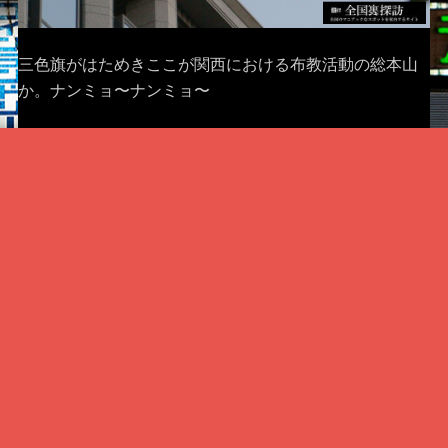
三色旗がはためきここが関西における布教活動の総本山
か。ナンミョ〜ナンミョ〜