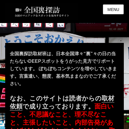
MENU
全国裏探訪取材班は、日本全国津々“裏”々の日の当
たらないDEEPスポットをうがった見方でリポート
しています。 ぼちぼちコンテンツを増やしていきま
す。言葉遣い、態度、基本気ままなのでご了承くだ
さい。
なお、このサイトは読者からの
取材
依頼
で成り立っております。
面白い
こと、不思議なこと、理不尽なこ
と、主張したいこと、内部告発があ