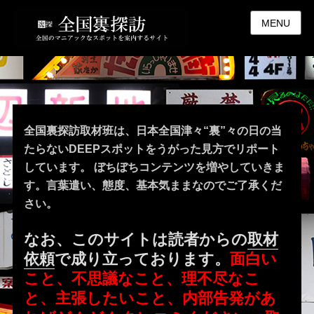
MENU
全国裏探訪取材班は、日本全国津々“裏”々の日の当
たらないDEEPスポットをうがった見方でリポート
しています。 ぼちぼちコンテンツを増やしていきま
す。言葉遣い、態度、基本気ままなのでご了承くだ
さい。
なお、このサイトは読者からの
取材
依頼
で成り立っております。
面白い
こと、不思議なこと、理不尽なこ
と、主張したいこと、内部告発があ