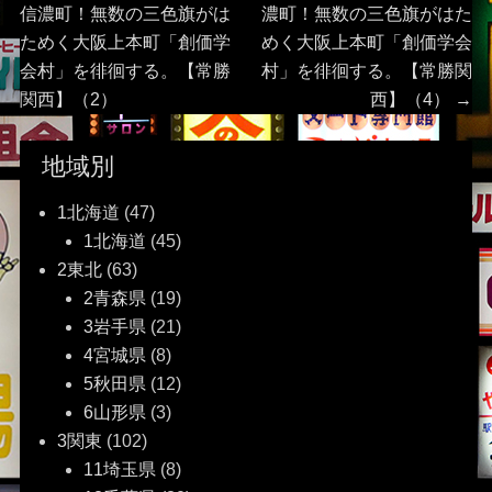
post:
post:
信濃町！無数の三色旗がは
濃町！無数の三色旗がはた
稿
ためく大阪上本町「創価学
めく大阪上本町「創価学会
会村」を徘徊する。【常勝
村」を徘徊する。【常勝関
ナ
関西】（2）
西】（4）
→
ビ
地域別
ゲ
1北海道
(47)
ー
1北海道
(45)
2東北
(63)
シ
2青森県
(19)
ョ
3岩手県
(21)
4宮城県
(8)
ン
5秋田県
(12)
6山形県
(3)
3関東
(102)
11埼玉県
(8)