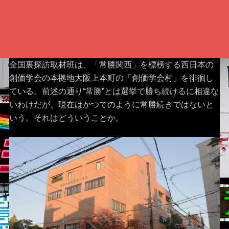
全国裏探訪取材班は、「常勝関西」を標榜する西日本の
創価学会の本拠地大阪上本町の「創価学会村」を徘徊し
ている。前述の通り“常勝”とは選挙で勝ち続けるに相違な
いわけだが、現在はかつてのように常勝続きではないと
いう。それはどういうことか。