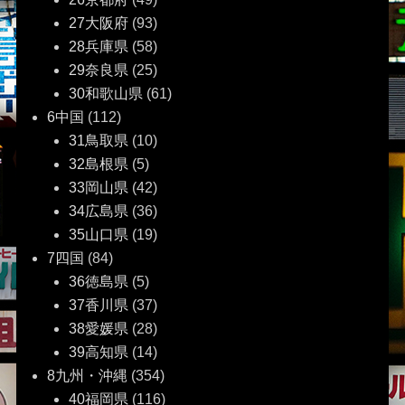
27大阪府
(93)
28兵庫県
(58)
29奈良県
(25)
30和歌山県
(61)
6中国
(112)
31鳥取県
(10)
32島根県
(5)
33岡山県
(42)
34広島県
(36)
35山口県
(19)
7四国
(84)
36徳島県
(5)
37香川県
(37)
38愛媛県
(28)
39高知県
(14)
8九州・沖縄
(354)
40福岡県
(116)