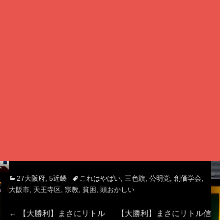
Categories
Tags
27大阪府
,
5近畿
これはやばい
,
三色旗
,
公明党
,
創価学会
,
大阪市
,
天王寺区
,
宗教
,
貧困
,
頭おかしい
投
Previous
Next
←
【大勝利】まさにリトル
【大勝利】まさにリトル信