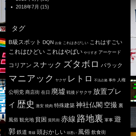
2018年7月
(15)
タグ
B級スポット
これはすごい
DQN
これはきびしい
お金
これはひどい
これはやばい
アーケード
やりすぎ
ズタボロ
スナック
コリアン
バラック
マニアック
レトロ
人権
ヤクザ
事件
不法占拠
廃墟
放置プレ
公明党
商店街
在日
戦後ドサクサ
歴史
イ
神社仏閣
空撮
特殊建築
裏
激安
焼肉
路地裏
赤線
遊
貧困
風俗
観光地
貧民街
軍事
郭
風俗
頭おかしい
鉄道
飲食街
青線
頭悪い