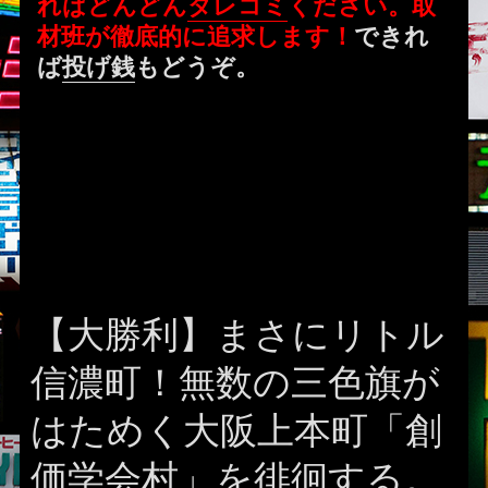
ればどんどん
タレコミ
ください。取
材班が徹底的に追求します！
できれ
ば
投げ銭
もどうぞ。
【大勝利】まさにリトル
信濃町！無数の三色旗が
はためく大阪上本町「創
価学会村」を徘徊する。