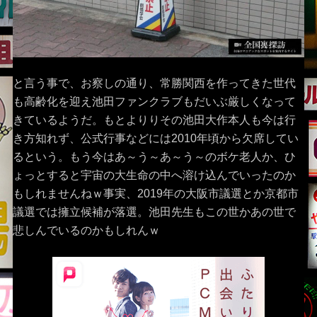
と言う事で、お察しの通り、常勝関西を作ってきた世代
も高齢化を迎え池田ファンクラブもだいぶ厳しくなって
きているようだ。もとよりりその池田大作本人も今は行
き方知れず、公式行事などには2010年頃から欠席してい
るという。もう今はあ～う～あ～う～のボケ老人か、ひ
ょっとすると宇宙の大生命の中へ溶け込んでいったのか
もしれませんねｗ事実、2019年の大阪市議選とか京都市
議選では擁立候補が落選。池田先生もこの世かあの世で
悲しんでいるのかもしれんｗ