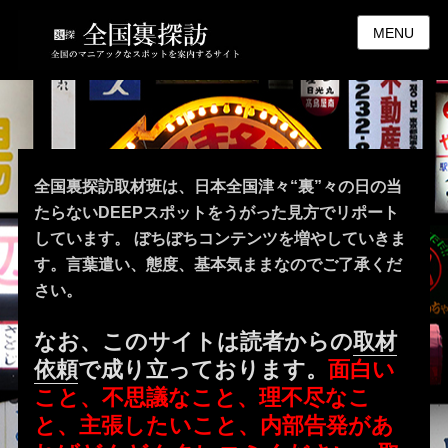
MENU
全国裏探訪取材班は、日本全国津々“裏”々の日の当
たらないDEEPスポットをうがった見方でリポート
しています。 ぼちぼちコンテンツを増やしていきま
す。言葉遣い、態度、基本気ままなのでご了承くだ
さい。
なお、このサイトは読者からの
取材
依頼
で成り立っております。
面白い
こと、不思議なこと、理不尽なこ
と、主張したいこと、内部告発があ