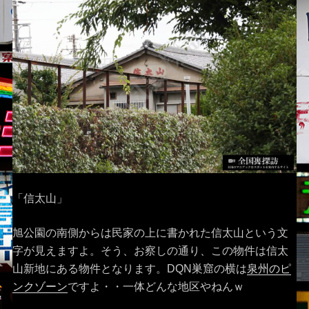
「信太山」
旭公園の南側からは民家の上に書かれた信太山という文
字が見えますよ。そう、お察しの通り、この物件は信太
山新地にある物件となります。DQN巣窟の横は
泉州のピ
ンクゾーン
ですよ・・一体どんな地区やねんｗ