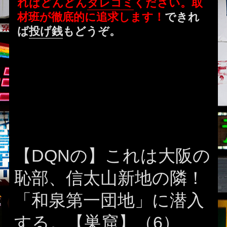
ればどんどん
タレコミ
ください。取
材班が徹底的に追求します！
できれ
ば
投げ銭
もどうぞ。
【DQNの】これは大阪の
恥部、信太山新地の隣！
「和泉第一団地」に潜入
する。【巣窟】（6）