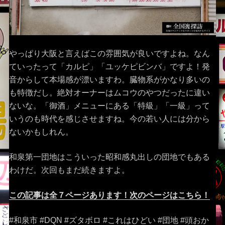
やっぱり大阪と言えばこの雰囲気が良いですよね。なん
ていったって「カルピ」「ユッケピビンバ」ですよ！発
音からして本場感が漂いますわ。臓物系がかなり多いの
も特徴だし。絶対オーナーはムコウのやつだったに違い
ないな。「御酒」メニューにある「特級」「一級」って
いうのも時代を感じさせますね。今の若い人には分から
ないかもしれん。
和泉第一団地はこういった昭和感丸出しの団地でもある
わけだ。次回もまだ続きますよ。
この記事は全７ページあります！次のページはこちら！
#和泉市 #DQN #ズタボロ #これはひどい #団地 #頭おか