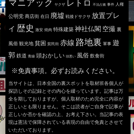
マニアック
レトロ
人権
ヤクザ
事件
不法占拠
廃墟
放置プレ
公明党
商店街
在日
戦後ドサクサ
歴史
イ
神社仏閣
空撮
特殊建築
裏
激安
焼肉
路地裏
赤線
遊
貧困
風俗
観光地
貧民街
軍事
郭
風俗
頭おかしい
鉄道
飲食街
青線
頭悪い
※免責事項。必ずお読みください。
当サイトは、日本全国の裏スポットを取材班各個人が
探訪しその記録とその内心を綴っています。記事は万
全を期しておりますが、個人取材のため完全に内容が
正しいとも限りません。そこは読者がご自身で記事が
正しいか否かを確認の上、お考え下さい。当記事の表
現は憲法で保障されている表現の自由で免責とさせて
いただいております。