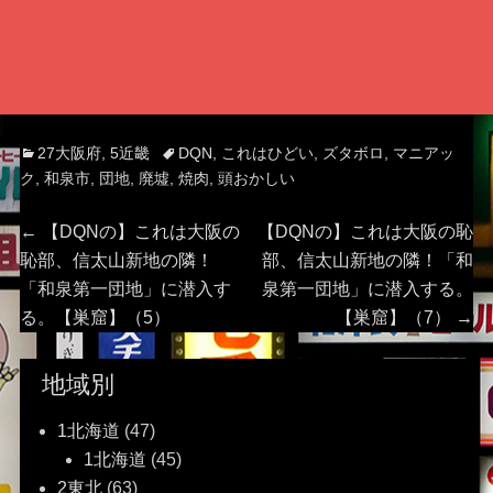
Categories
Tags
27大阪府
,
5近畿
DQN
,
これはひどい
,
ズタボロ
,
マニアッ
ク
,
和泉市
,
団地
,
廃墟
,
焼肉
,
頭おかしい
投
Previous
Next
←
【DQNの】これは大阪の
【DQNの】これは大阪の恥
post:
post:
恥部、信太山新地の隣！
部、信太山新地の隣！「和
稿
「和泉第一団地」に潜入す
泉第一団地」に潜入する。
る。【巣窟】（5）
【巣窟】（7）
→
ナ
ビ
地域別
ゲ
1北海道
(47)
1北海道
(45)
ー
2東北
(63)