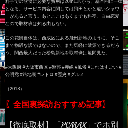
料亭での飲食に必要な費用は20m11Kから、基本的に一律
となる。サービス内容に関しては飛田とかと違いシャワ
ーがあると言う。あとここはあくまでも料亭。自由恋愛
なので取材班は知る由もない。
この花街自体は、西成区にある飛田新地のように、そこ
まで物騒な訳ではないので、まだ気軽に散策できるだろ
う。関西最大だった松島新地を取材班は垣間見た。
#大阪府 #大阪市西区 #遊郭 #赤線 #風俗 #これはすごい #
公明党 #路地裏 #レトロ #歴史 #グルメ
（2018）
〖全国裏探訪おすすめ記事〗
【徹底取材】「PCMAX」でホ別