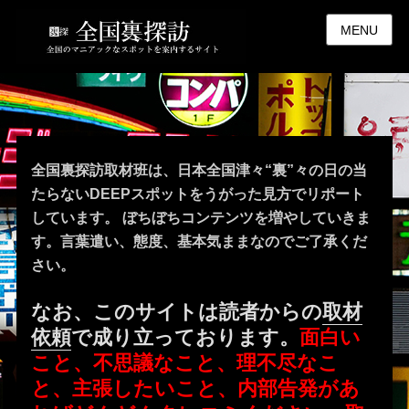
MENU
全国裏探訪取材班は、日本全国津々“裏”々の日の当
たらないDEEPスポットをうがった見方でリポート
しています。 ぼちぼちコンテンツを増やしていきま
す。言葉遣い、態度、基本気ままなのでご了承くだ
さい。
なお、このサイトは読者からの
取材
依頼
で成り立っております。
面白い
こと、不思議なこと、理不尽なこ
と、主張したいこと、内部告発があ