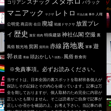
ズタボロ
スナック
コリアン
バラック
マニアック
レトロ
人権
ヤクザ
事件
不法占拠
廃墟
放置プレ
公明党
商店街
在日
戦後ドサクサ
歴史
イ
神社仏閣
空撮
特殊建築
裏
激安
焼肉
路地裏
赤線
遊
貧困
風俗
観光地
貧民街
軍事
郭
風俗
頭おかしい
鉄道
飲食街
青線
頭悪い
※免責事項。必ずお読みください。
当サイトは、日本全国の裏スポットを取材班各個人が
探訪しその記録とその内心を綴っています。記事は万
全を期しておりますが、個人取材のため完全に内容が
正しいとも限りません。そこは読者がご自身で記事が
正しいか否かを確認の上、お考え下さい。当記事の表