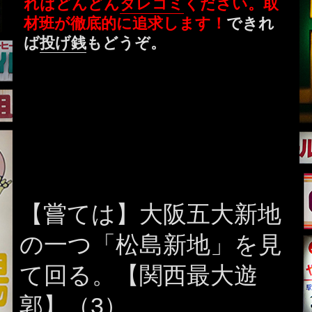
ればどんどん
タレコミ
ください。取
材班が徹底的に追求します！
できれ
ば
投げ銭
もどうぞ。
【嘗ては】大阪五大新地
の一つ「松島新地」を見
て回る。【関西最大遊
郭】（3）