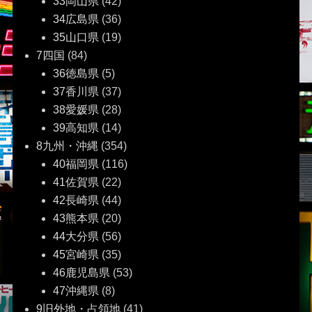
33岡山県
(42)
34広島県
(36)
35山口県
(19)
7四国
(84)
36徳島県
(5)
37香川県
(37)
38愛媛県
(28)
39高知県
(14)
8九州・沖縄
(354)
40福岡県
(116)
41佐賀県
(22)
42長崎県
(44)
43熊本県
(20)
44大分県
(56)
45宮崎県
(35)
46鹿児島県
(53)
47沖縄県
(8)
9旧外地・占領地
(41)