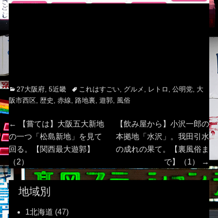
Categories
Tags
27大阪府
,
5近畿
これはすごい
,
グルメ
,
レトロ
,
公明党
,
大
阪市西区
,
歴史
,
赤線
,
路地裏
,
遊郭
,
風俗
投
Previous
Next
←
【嘗ては】大阪五大新地
【飲み屋から】小沢一郎の
post:
post:
の一つ「松島新地」を見て
本拠地「水沢」。我田引水
稿
回る。【関西最大遊郭】
の成れの果て。【裏風俗ま
（2）
で】（1）
→
ナ
ビ
地域別
ゲ
1北海道
(47)