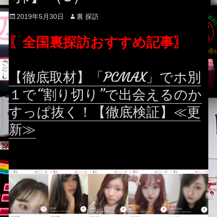
Posted
Author
2019年5月30日
裏 探訪
on
〖全国裏探訪おすすめ記事〗
【徹底取材】「PCMAX」でホ別
１で“割り切り”で出会えるのか
すっぱ抜く！【徹底検証】≪更
新≫