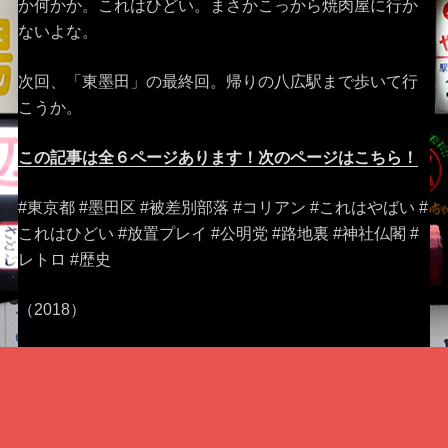
か何かか。これはひどい。まさかこっから焼肉屋に行か
ないよな。
次回、「東墨田」の最終回。帰りの八広駅まで歩いて行
こうか。
この記事は全６ページあります！次のページはこちら！
#東京都 #墨田区 #被差別部落 #コリアン #これはやばい #
これはひどい #放置プレイ #公明党 #路地裏 #神社仏閣 #
レトロ #歴史
（2018）