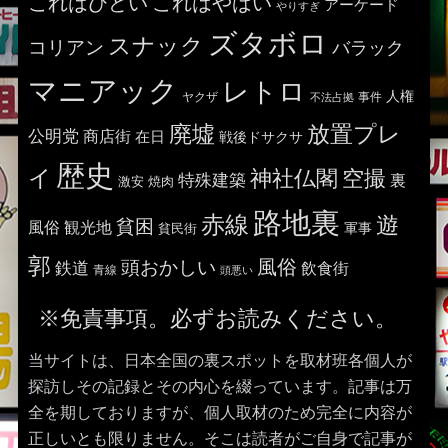
これはひどい
これはやばい
アーケード
やりすぎ
ズタボロ
スナック
コリアン
バラック
マニアック
レトロ
人権
ヤクザ
事件
不法占拠
廃墟
放置プレ
公明党
商店街
在日
戦後ドサクサ
歴史
イ
神社仏閣
空撮
特殊建築
裏
激安
焼肉
路地裏
赤線
遊
貧困
風俗
観光地
貧民街
軍事
郭
風俗
頭おかしい
鉄道
飲食街
青線
頭悪い
※免責事項。必ずお読みください。
当サイトは、日本全国の裏スポットを取材班各個人が
探訪しその記録とその内心を綴っています。記事は万
全を期しておりますが、個人取材のため完全に内容が
正しいとも限りません。そこは読者がご自身で記事が