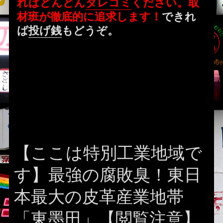
ればどんどん
タレコミ
ください。取
材班が徹底的に追求します！
できれ
ば
投げ銭
もどうぞ。
【ここは特別工業地域で
す】最強の腐敗臭！東日
本最大の皮革産業地帯
「東墨田」【閲覧注意】