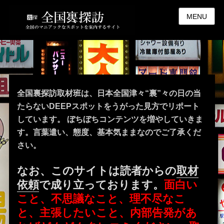
MENU
全国裏探訪取材班は、日本全国津々“裏”々の日の当
たらないDEEPスポットをうがった見方でリポート
しています。 ぼちぼちコンテンツを増やしていきま
す。言葉遣い、態度、基本気ままなのでご了承くだ
さい。
なお、このサイトは読者からの
取材
依頼
で成り立っております。
面白い
こと、不思議なこと、理不尽なこ
と、主張したいこと、内部告発があ