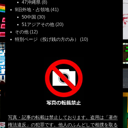
47沖縄県
(8)
9旧外地・占領地
(41)
50中国
(30)
51アジアその他
(20)
その他
(12)
特別ページ（投げ銭の方のみ）
(10)
写真・記事の転載は禁止しております。盗用は「著作
権法違反」の犯罪です。他人のふんどしで相撲を取る