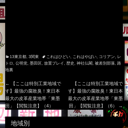
Categories
Tags
13東京都
,
3関東
これはひどい
,
これはやばい
,
コリアン
,
レ
トロ
,
公明党
,
墨田区
,
放置プレイ
,
歴史
,
神社仏閣
,
被差別部落
,
路
地裏
投
Previous
Next
←
【ここは特別工業地域で
【ここは特別工業地域で
post:
post:
す】最強の腐敗臭！東日本
す】最強の腐敗臭！東日本
稿
最大の皮革産業地帯「東墨
最大の皮革産業地帯「東墨
田」【閲覧注意】（4）
田」【閲覧注意】（6）
→
ナ
ビ
地域別