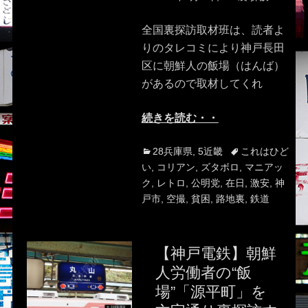
on
全国裏探訪取材班は、読者よ
りのタレコミにより神戸長田
区に朝鮮人の飯場（はんば）
があるので取材してくれ
続きを読む・・
Categories
Tags
28兵庫県
,
5近畿
これはひど
い
,
コリアン
,
ズタボロ
,
マニアッ
ク
,
レトロ
,
公明党
,
在日
,
激安
,
神
戸市
,
空撮
,
貧困
,
路地裏
,
鉄道
【神戸電鉄】朝鮮
人労働者の“飯
場”「源平町」を