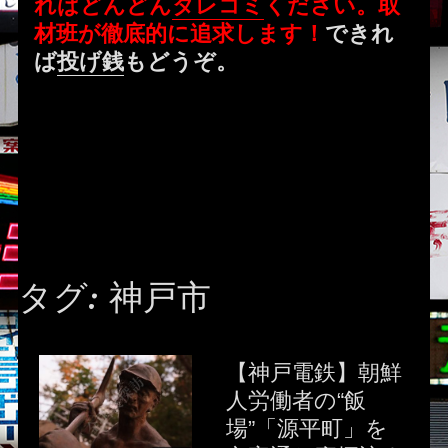
ればどんどん
タレコミ
ください。取
材班が徹底的に追求します！
できれ
ば
投げ銭
もどうぞ。
タグ:
神戸市
【神戸電鉄】朝鮮
人労働者の“飯
場”「源平町」を