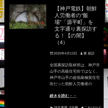
【神戸電鉄】朝鮮
人労働者の“飯
場”「源平町」を
文字通り裏探訪す
る！【の闇】
（4）
Posted
Author
2020年4月13日
裏 探訪
on
全国裏探訪取材班は、神戸市
山手の高級住宅街ではなく、
神戸市山手の超低級極貧住宅
街だった朝鮮人労働者の
続きを読む・・
Categories
Tags
28兵庫県
,
5近畿
これはひど