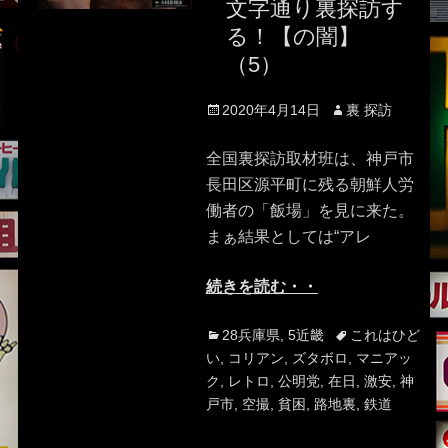
文字通り裏探訪す
る！【の闇】
（5）
Posted
Author
2020年4月14日
裏 探訪
on
全国裏探訪取材班は、神戸市
長田区源平町に残る朝鮮人労
働者の「飯場」を見に来た。
まぁ結果としては“アレ
続きを読む・・
Categories
Tags
28兵庫県
,
5近畿
これはひど
い
,
コリアン
,
ズタボロ
,
マニアッ
ク
,
レトロ
,
公明党
,
在日
,
激安
,
神
戸市
,
空撮
,
貧困
,
路地裏
,
鉄道