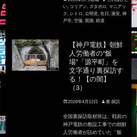
い
,
コリアン
,
ズタボロ
,
マニアッ
ク
,
レトロ
,
公明党
,
在日
,
激安
,
神
戸市
,
空撮
,
貧困
,
鉄道
【神戸電鉄】朝鮮
人労働者の“飯
場”「源平町」を
文字通り裏探訪す
る！【の闇】
（3）
Posted
Author
2020年4月12日
裏 探訪
on
全国裏探訪取材班は、戦前の
神戸電鉄の敷設工事での朝鮮
人労働者が詰めていた「飯