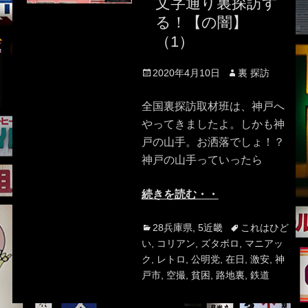
文字通り裏探訪す
る！【の闇】
（1）
Posted
Author
2020年4月10日
裏 探訪
on
全国裏探訪取材班は、神戸へ
やってきましたよ。しかも神
戸の山手。お洒落でしょ！？
神戸の山手っていったら
続きを読む・・
Categories
Tags
28兵庫県
,
5近畿
これはひど
い
,
コリアン
,
ズタボロ
,
マニアッ
ク
,
レトロ
,
公明党
,
在日
,
激安
,
神
戸市
,
空撮
,
貧困
,
路地裏
,
鉄道