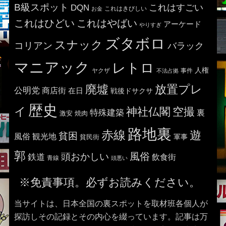
B級スポット
これはすごい
DQN
これはきびしい
お金
これはひどい
これはやばい
アーケード
やりすぎ
ズタボロ
スナック
コリアン
バラック
マニアック
レトロ
人権
ヤクザ
事件
不法占拠
廃墟
放置プレ
公明党
商店街
在日
戦後ドサクサ
歴史
イ
神社仏閣
空撮
特殊建築
裏
激安
焼肉
路地裏
赤線
遊
貧困
風俗
観光地
貧民街
軍事
郭
風俗
頭おかしい
鉄道
飲食街
青線
頭悪い
※免責事項。必ずお読みください。
当サイトは、日本全国の裏スポットを取材班各個人が
探訪しその記録とその内心を綴っています。記事は万