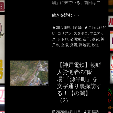
場」に来ている。前回はア
続きを読む・・
Categories
Tags
28兵庫県
,
5近畿
これはひど
い
,
コリアン
,
ズタボロ
,
マニアッ
ク
,
レトロ
,
公明党
,
在日
,
激安
,
神
戸市
,
空撮
,
貧困
,
路地裏
,
鉄道
【神戸電鉄】朝鮮
人労働者の“飯
場”「源平町」を
文字通り裏探訪す
る！【の闇】
（2）
Posted
Author
2020年4月11日
裏 探訪