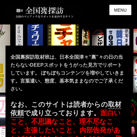
MENU
全国裏探訪取材班は、日本全国津々“裏”々の日の当
たらないDEEPスポットをうがった見方でリポート
しています。 ぼちぼちコンテンツを増やしていきま
す。言葉遣い、態度、基本気ままなのでご了承くだ
さい。
なお、このサイトは読者からの
取材
依頼
で成り立っております。
面白い
こと、不思議なこと、理不尽なこ
と、主張したいこと、内部告発があ