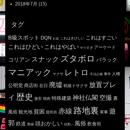
2018年7月
(15)
タグ
B級スポット
これはすごい
DQN
これはきびしい
お金
これはひどい
これはやばい
アーケード
やりすぎ
ズタボロ
スナック
コリアン
バラック
マニアック
レトロ
人権
ヤクザ
事件
不法占拠
廃墟
放置プレ
公明党
商店街
在日
戦後ドサクサ
歴史
イ
神社仏閣
空撮
特殊建築
裏
激安
焼肉
路地裏
赤線
遊
貧困
風俗
観光地
貧民街
軍事
郭
風俗
頭おかしい
鉄道
飲食街
青線
頭悪い