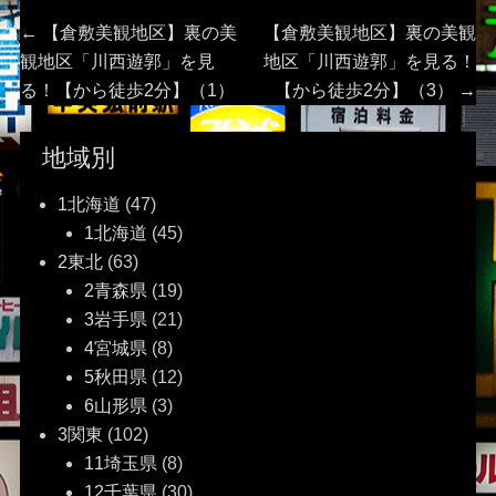
投
Previous
Next
←
【倉敷美観地区】裏の美
【倉敷美観地区】裏の美観
post:
post:
観地区「川西遊郭」を見
地区「川西遊郭」を見る！
稿
る！【から徒歩2分】（1）
【から徒歩2分】（3）
→
ナ
地域別
ビ
1北海道
(47)
ゲ
1北海道
(45)
2東北
(63)
ー
2青森県
(19)
3岩手県
(21)
シ
4宮城県
(8)
ョ
5秋田県
(12)
6山形県
(3)
ン
3関東
(102)
11埼玉県
(8)
12千葉県
(30)