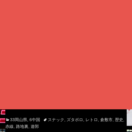
Categories
Tags
33岡山県
,
6中国
スナック
,
ズタボロ
,
レトロ
,
倉敷市
,
歴史
,
赤線
,
路地裏
,
遊郭