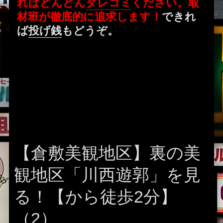
ればどんどん
タレコミ
ください。取
材班が徹底的に追求します！
できれ
ば
投げ銭
もどうぞ。
【倉敷美観地区】裏の美
観地区「川西遊郭」を見
る！【から徒歩2分】
（2）