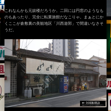
これなんかも元妓楼だろうか。二回には円窓のようなも
のもあったり、完全に転業旅館だなこりゃ。まぁとにか
くここが倉敷裏の美観地区「川西遊郭」で間違いなさそ
うだ。