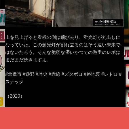
上を見上げると看板の側は飛び去り、蛍光灯が丸出しに
なっていた。この蛍光灯が割れ去るのはそう遠い未来で
はないだろう。そんな脆弱な儚いかつての遊里のレポは
まだまだ続きますよ。
#倉敷市 #遊郭 #歴史 #赤線 #ズタボロ #路地裏 #レトロ #
スナック
（2020）