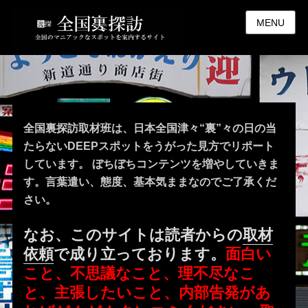
MENU
全国裏探訪取材班は、日本全国津々“裏”々の日の当
たらないDEEPスポットをうがった見方でリポート
しています。 ぼちぼちコンテンツを増やしていきま
す。言葉遣い、態度、基本気ままなのでご了承くだ
さい。
なお、このサイトは読者からの
取材
依頼
で成り立っております。
面白い
こと、不思議なこと、理不尽なこ
と、主張したいこと、内部告発があ