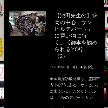
【池田先生の】盛
岡の中心「サン
ビルデパート」
に買い物に行
く。【御本を勧め
られるYO!】
（2）
Posted
Author
2019年8月10日
裏 探訪
on
全国裏探訪取材班は、盛岡市
内中心部にある「サンビル」
に来ている。このサンビル
は、「愛のデパート サン