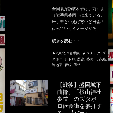
on
全国裏探訪取材班は、前回よ
り岩手県盛岡市に来ている。
岩手県といえば寒いど田舎の
街っていうイメージがあ
続きを読む・・
Categories
Tags
2東北
,
3岩手県
スナック
,
ズ
タボロ
,
レトロ
,
歴史
,
盛岡市
,
赤線
,
路地裏
,
青線
,
風俗
【戦後】盛岡城下
曲輪、「桜山神社
参道」のズタボ
ロ飲食街を参拝す