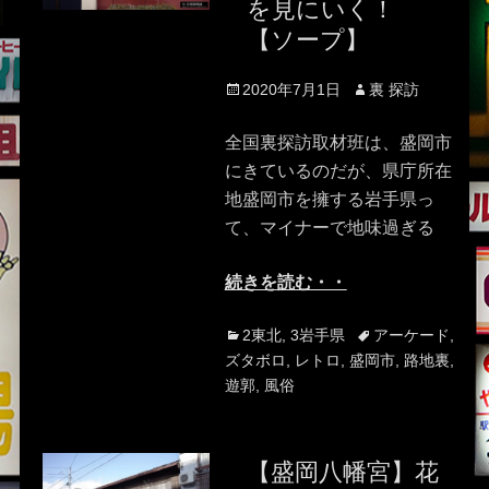
を見にいく！
【ソープ】
Posted
Author
2020年7月1日
裏 探訪
on
全国裏探訪取材班は、盛岡市
にきているのだが、県庁所在
地盛岡市を擁する岩手県っ
て、マイナーで地味過ぎる
続きを読む・・
Categories
Tags
2東北
,
3岩手県
アーケード
,
ズタボロ
,
レトロ
,
盛岡市
,
路地裏
,
遊郭
,
風俗
【盛岡八幡宮】花