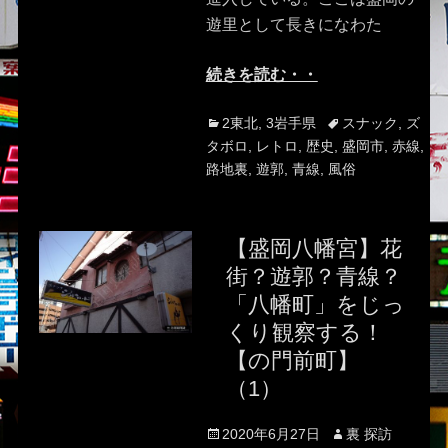
遊里として長きになわた
続きを読む・・
Categories
Tags
2東北
,
3岩手県
スナック
,
ズ
タボロ
,
レトロ
,
歴史
,
盛岡市
,
赤線
,
路地裏
,
遊郭
,
青線
,
風俗
【盛岡八幡宮】花
街？遊郭？青線？
「八幡町」をじっ
くり観察する！
【の門前町】
（1）
Posted
Author
2020年6月27日
裏 探訪