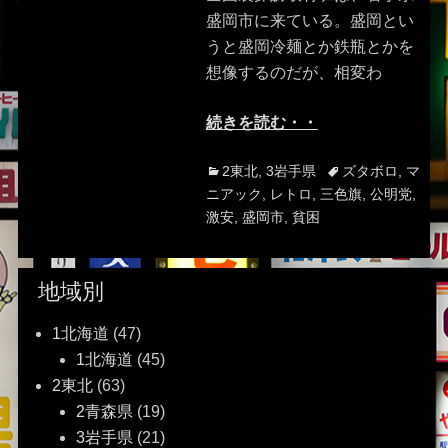
盛岡市に来ている。盛岡とい
うと盛岡冷麺とか鉄瓶とかを
想像するのだが、相変わ
続きを読む・・
Categories
Tags
2東北
,
3岩手県
ズタボロ
,
マ
ニアック
,
レトロ
,
三色旗
,
公明党
,
激安
,
盛岡市
,
貧困
地域別
1北海道
(47)
1北海道
(45)
2東北
(63)
2青森県
(19)
3岩手県
(21)