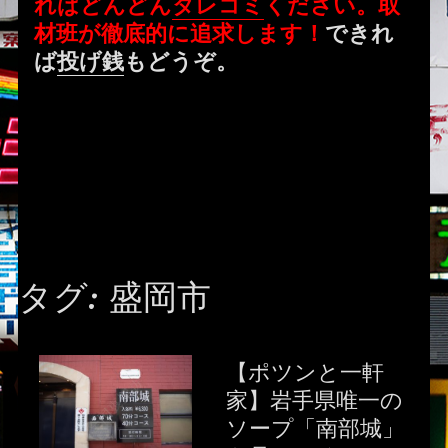
ればどんどん
タレコミ
ください。取
材班が徹底的に追求します！
できれ
ば
投げ銭
もどうぞ。
タグ:
盛岡市
【ポツンと一軒
家】岩手県唯一の
ソープ「南部城」