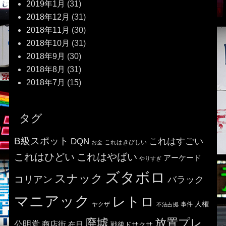
2019年1月
(31)
2018年12月
(31)
2018年11月
(30)
2018年10月
(31)
2018年9月
(30)
2018年8月
(31)
2018年7月
(15)
タグ
B級スポット
これはすごい
DQN
これはきびしい
お金
これはひどい
これはやばい
アーケード
やりすぎ
ズタボロ
スナック
コリアン
バラック
マニアック
レトロ
人権
ヤクザ
事件
不法占拠
廃墟
放置プレ
公明党
商店街
在日
戦後ドサクサ