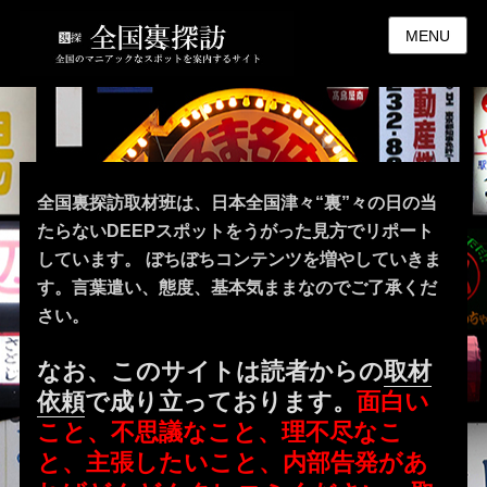
MENU
全国裏探訪取材班は、日本全国津々“裏”々の日の当
たらないDEEPスポットをうがった見方でリポート
しています。 ぼちぼちコンテンツを増やしていきま
す。言葉遣い、態度、基本気ままなのでご了承くだ
さい。
なお、このサイトは読者からの
取材
依頼
で成り立っております。
面白い
こと、不思議なこと、理不尽なこ
と、主張したいこと、内部告発があ