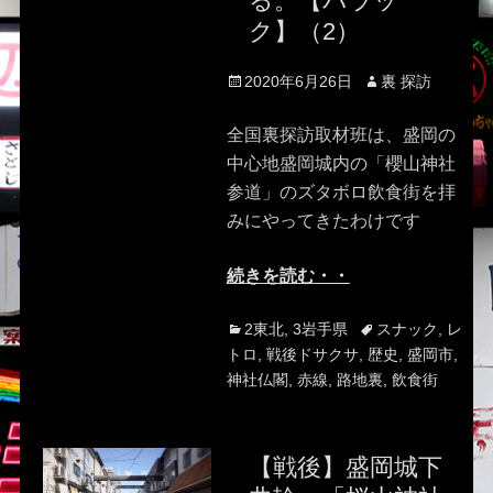
る。【バラッ
ク】（2）
Posted
Author
2020年6月26日
裏 探訪
on
全国裏探訪取材班は、盛岡の
中心地盛岡城内の「櫻山神社
参道」のズタボロ飲食街を拝
みにやってきたわけです
続きを読む・・
Categories
Tags
2東北
,
3岩手県
スナック
,
レ
トロ
,
戦後ドサクサ
,
歴史
,
盛岡市
,
神社仏閣
,
赤線
,
路地裏
,
飲食街
【戦後】盛岡城下