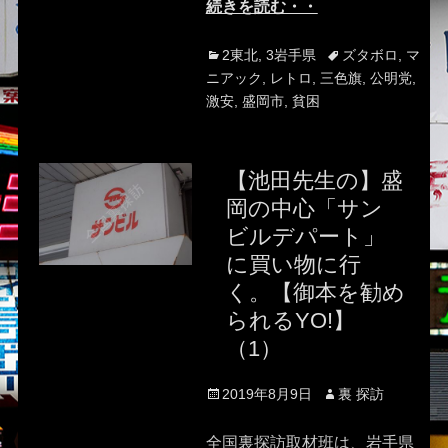
続きを読む・・
Categories
Tags
2東北
,
3岩手県
ズタボロ
,
マ
ニアック
,
レトロ
,
三色旗
,
公明党
,
激安
,
盛岡市
,
貧困
【池田先生の】盛
岡の中心「サン
ビルデパート」
に買い物に行
く。【御本を勧め
られるYO!】
（1）
Posted
Author
2019年8月9日
裏 探訪
on
全国裏探訪取材班は、岩手県