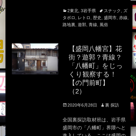
Categories
Tags
2東北
,
3岩手県
スナック
,
ズ
タボロ
,
レトロ
,
歴史
,
盛岡市
,
赤線
,
路地裏
,
遊郭
,
青線
,
風俗
【盛岡八幡宮】花
街？遊郭？青線？
「八幡町」をじっ
くり観察する！
【の門前町】
（2）
Posted
Author
2020年6月28日
裏 探訪
on
全国裏探訪取材班は、岩手県
盛岡市の「八幡町」界隈へと
進入している。ここは盛岡の