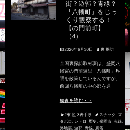
街？遊郭？青線？
「八幡町」をじっ
くり観察する！
【の門前町】
（4）
Posted
Author
2020年6月30日
裏 探訪
on
全国裏探訪取材班は、盛岡八
幡宮の門前遊里「八幡町」界
隈を散策しているんですが、
前回八幡町の中心部を通
続きを読む・・
Categories
Tags
2東北
,
3岩手県
スナック
,
ズ
タボロ
,
レトロ
,
歴史
,
盛岡市
,
赤線
,
路地裏
,
遊郭
,
青線
,
風俗