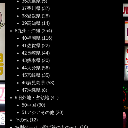
36徳島県
(5)
37香川県
(37)
38愛媛県
(28)
39高知県
(14)
8九州・沖縄
(354)
40福岡県
(116)
41佐賀県
(22)
42長崎県
(44)
43熊本県
(20)
44大分県
(56)
45宮崎県
(35)
46鹿児島県
(53)
47沖縄県
(8)
9旧外地・占領地
(41)
50中国
(30)
51アジアその他
(20)
その他
(12)
特別ページ（投げ銭の方のみ）
(10)