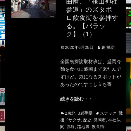
曲輪、「桜山神社
参道」のズタボ
ロ飲食街を参拝す
る。【バラッ
ク】（1）
Posted
Author
2020年6月25日
裏 探訪
on
全国裏探訪取材班は、盛岡冷
麺を食べに盛岡まで来たんで
すけど、気になるスポットが
あったのですこし立ち寄
続きを読む・・
Categories
Tags
2東北
,
3岩手県
スナック
,
戦
後ドサクサ
,
歴史
,
盛岡市
,
神社仏
閣
,
赤線
,
路地裏
,
飲食街