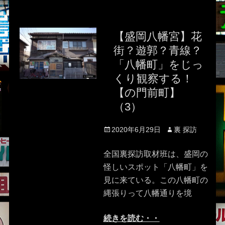
【盛岡八幡宮】花
街？遊郭？青線？
「八幡町」をじっ
くり観察する！
【の門前町】
（3）
Posted
Author
2020年6月29日
裏 探訪
on
全国裏探訪取材班は、盛岡の
怪しいスポット「八幡町」を
見に来ている。この八幡町の
縄張りって八幡通りを境
続きを読む・・