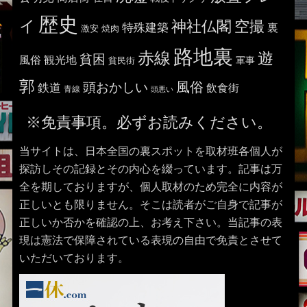
歴史
イ
神社仏閣
空撮
特殊建築
裏
激安
焼肉
路地裏
赤線
遊
貧困
風俗
観光地
貧民街
軍事
郭
風俗
頭おかしい
鉄道
飲食街
青線
頭悪い
※免責事項。必ずお読みください。
当サイトは、日本全国の裏スポットを取材班各個人が
探訪しその記録とその内心を綴っています。記事は万
全を期しておりますが、個人取材のため完全に内容が
正しいとも限りません。そこは読者がご自身で記事が
正しいか否かを確認の上、お考え下さい。当記事の表
現は憲法で保障されている表現の自由で免責とさせて
いただいております。