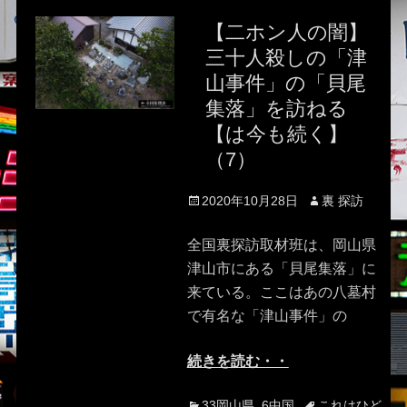
【二ホン人の闇】
三十人殺しの「津
山事件」の「貝尾
集落」を訪ねる
【は今も続く】
（7）
Posted
Author
2020年10月28日
裏 探訪
on
全国裏探訪取材班は、岡山県
津山市にある「貝尾集落」に
来ている。ここはあの八墓村
で有名な「津山事件」の
続きを読む・・
Categories
Tags
33岡山県
,
6中国
これはひど