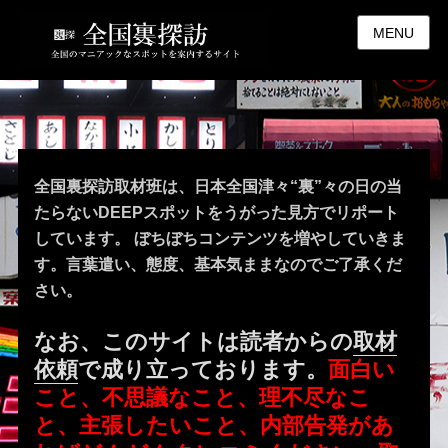
MENU
全国裏探訪取材班は、日本全国津々“裏”々の日の当
たらないDEEPスポットをうがった見方でリポート
しています。 ぼちぼちコンテンツを増やしていきま
す。言葉遣い、態度、基本気ままなのでご了承くだ
さい。
なお、このサイトは読者からの
取材
依頼
で成り立っております。
面白い
こと、不思議なこと、理不尽なこ
と、主張したいこと、内部告発があ