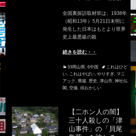
on
全国裏探訪取材班は、1938年
（昭和13年）5月21日未明に
発生した日本はもとより世界
史上最悪級の殺
続きを読む・・
Categories
Tags
33岡山県
,
6中国
これはひど
い
,
これはやばい
,
やりすぎ
,
マニ
アック
,
廃墟
,
歴史
,
津山市
,
神社仏
閣
,
空撮
,
頭おかしい
【二ホン人の闇】
三十人殺しの「津
山事件」の「貝尾