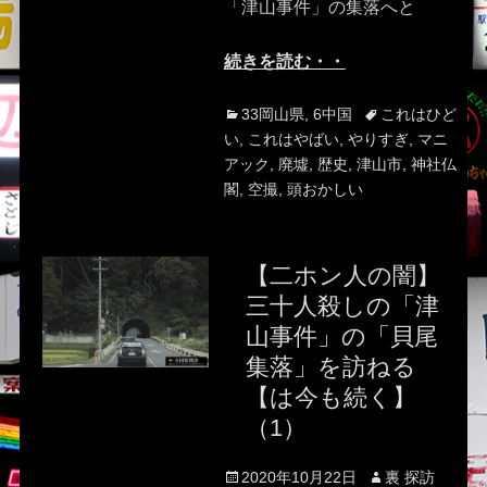
「津山事件」の集落へと
続きを読む・・
Categories
Tags
33岡山県
,
6中国
これはひど
い
,
これはやばい
,
やりすぎ
,
マニ
アック
,
廃墟
,
歴史
,
津山市
,
神社仏
閣
,
空撮
,
頭おかしい
【二ホン人の闇】
三十人殺しの「津
山事件」の「貝尾
集落」を訪ねる
【は今も続く】
（1）
Posted
Author
2020年10月22日
裏 探訪