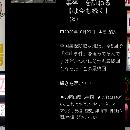
集落」を訪ねる
【は今も続く】
（8）
Posted
Author
2020年10月29日
裏 探訪
on
全国裏探訪取材班は、全8回で
「津山事件」を追ってるんで
すけど、ついにそれも最終回
となった。この最終回
続きを読む・・
Categories
Tags
33岡山県
,
6中国
これはひど
い
,
これはやばい
,
やりすぎ
,
マニ
アック
,
廃墟
,
歴史
,
津山市
,
神社仏
閣
,
空撮
,
頭おかしい