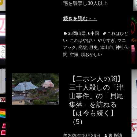
宅を襲撃し30人以上
続きを読む・・
Categories
Tags
33岡山県
,
6中国
これはひど
い
,
これはやばい
,
やりすぎ
,
マニ
アック
,
廃墟
,
歴史
,
津山市
,
神社仏
閣
,
空撮
,
頭おかしい
【二ホン人の闇】
三十人殺しの「津
山事件」の「貝尾
集落」を訪ねる
【は今も続く】
（5）
Posted
Author
2020年10月26日
裏 探訪