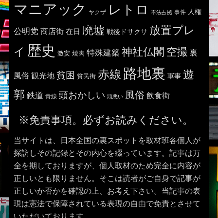
マニアック
レトロ
人権
ヤクザ
事件
不法占拠
廃墟
放置プレ
公明党
商店街
在日
戦後ドサクサ
歴史
イ
神社仏閣
空撮
特殊建築
裏
激安
焼肉
路地裏
赤線
遊
貧困
風俗
観光地
貧民街
軍事
郭
風俗
頭おかしい
鉄道
飲食街
青線
頭悪い
※免責事項。必ずお読みください。
当サイトは、日本全国の裏スポットを取材班各個人が
探訪しその記録とその内心を綴っています。記事は万
全を期しておりますが、個人取材のため完全に内容が
正しいとも限りません。そこは読者がご自身で記事が
正しいか否かを確認の上、お考え下さい。当記事の表
現は憲法で保障されている表現の自由で免責とさせて
いただいております。