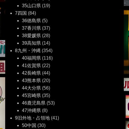
35山口県
(19)
7四国
(84)
36徳島県
(5)
37香川県
(37)
38愛媛県
(28)
39高知県
(14)
8九州・沖縄
(354)
40福岡県
(116)
41佐賀県
(22)
42長崎県
(44)
43熊本県
(20)
44大分県
(56)
45宮崎県
(35)
46鹿児島県
(53)
47沖縄県
(8)
9旧外地・占領地
(41)
50中国
(30)