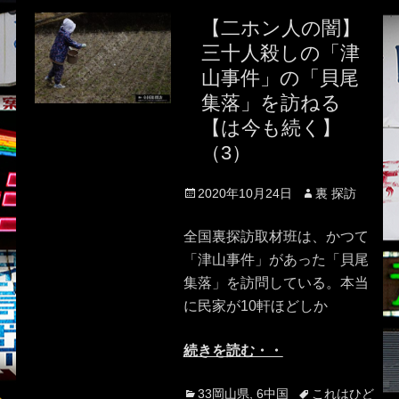
【二ホン人の闇】
三十人殺しの「津
山事件」の「貝尾
集落」を訪ねる
【は今も続く】
（3）
Posted
Author
2020年10月24日
裏 探訪
on
全国裏探訪取材班は、かつて
「津山事件」があった「貝尾
集落」を訪問している。本当
に民家が10軒ほどしか
続きを読む・・
Categories
Tags
33岡山県
,
6中国
これはひど