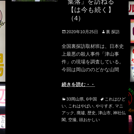
集落」を訪ねる
【は今も続く】
（4）
Posted
Author
2020年10月25日
裏 探訪
on
全国裏探訪取材班は、日本史
上最悪の殺人事件「津山事
件」の現場を調査している。
今回は岡山ののどかな山間
続きを読む・・
Categories
Tags
33岡山県
,
6中国
これはひど
い
,
これはやばい
,
やりすぎ
,
マニ
アック
,
廃墟
,
歴史
,
津山市
,
神社仏
閣
,
空撮
,
頭おかしい