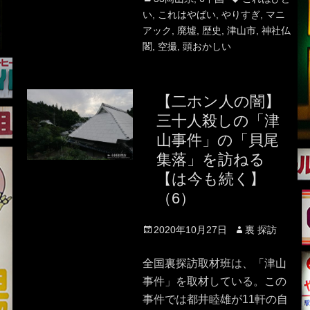
い
,
これはやばい
,
やりすぎ
,
マニ
アック
,
廃墟
,
歴史
,
津山市
,
神社仏
閣
,
空撮
,
頭おかしい
【二ホン人の闇】
三十人殺しの「津
山事件」の「貝尾
集落」を訪ねる
【は今も続く】
（6）
Posted
Author
2020年10月27日
裏 探訪
on
全国裏探訪取材班は、「津山
事件」を取材している。この
事件では都井睦雄が11軒の自