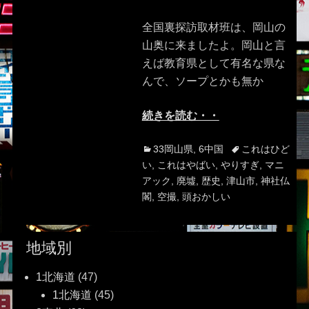
on
全国裏探訪取材班は、岡山の
山奥に来ましたよ。岡山と言
えば教育県として有名な県な
んで、ソープとかも無か
続きを読む・・
Categories
Tags
33岡山県
,
6中国
これはひど
い
,
これはやばい
,
やりすぎ
,
マニ
アック
,
廃墟
,
歴史
,
津山市
,
神社仏
閣
,
空撮
,
頭おかしい
地域別
1北海道
(47)
1北海道
(45)