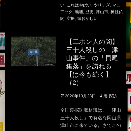
い
,
これはやばい
,
やりすぎ
,
マニ
アック
,
廃墟
,
歴史
,
津山市
,
神社仏
閣
,
空撮
,
頭おかしい
【二ホン人の闇】
三十人殺しの「津
山事件」の「貝尾
集落」を訪ねる
【は今も続く】
（2）
Posted
Author
2020年10月23日
裏 探訪
on
全国裏探訪取材班は、「津山
三十人殺し」で有名な岡山県
津山市に来ている。さてこの