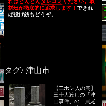
ればどんどん
タレコミ
ください。取
材班が徹底的に追求します！
できれ
ば
投げ銭
もどうぞ。
タグ:
津山市
【二ホン人の闇】
三十人殺しの「津
山事件」の「貝尾