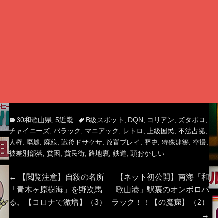
Categories
Tags
30和歌山県
,
5近畿
B級スポット
,
DQN
,
コリアン
,
ズタボロ
,
チャイニーズ
,
バラック
,
マニアック
,
レトロ
,
上級国民
,
不法占拠
,
人権
,
廃墟
,
廃線
,
戦後ドサクサ
,
放置プレイ
,
歴史
,
特殊建築
,
空撮
,
被差別部落
,
貧困
,
貧民街
,
路地裏
,
鉄道
,
頭おかしい
投
Previous
Next
←
【閲覧注意】自殺の名所
【ネット初公開】南海「和
post:
post:
「青木ヶ原樹海」を野次馬
歌山港」駅裏のオンボロバ
稿
る。【コロナで激増】（3）
ラック！！【の魔窟】（2）
→