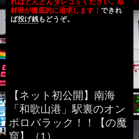
ればどんどん
タレコミ
ください。取
材班が徹底的に追求します！
できれ
ば
投げ銭
もどうぞ。
【ネット初公開】南海
「和歌山港」駅裏のオン
ボロバラック！！【の魔
窟】（1）