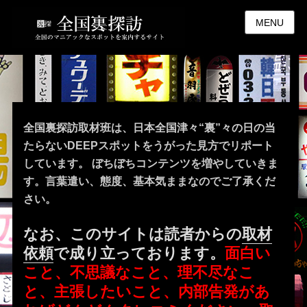
MENU
全国裏探訪取材班は、日本全国津々“裏”々の日の当
たらないDEEPスポットをうがった見方でリポート
しています。 ぼちぼちコンテンツを増やしていきま
す。言葉遣い、態度、基本気ままなのでご了承くだ
さい。
なお、このサイトは読者からの
取材
依頼
で成り立っております。
面白い
こと、不思議なこと、理不尽なこ
と、主張したいこと、内部告発があ