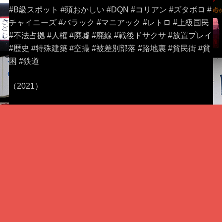
#B級スポット #頭おかしい #DQN #コリアン #ズタボロ #
チャイニーズ #バラック #マニアック #レトロ #上級国民
#不法占拠 #人権 #廃墟 #廃線 #戦後ドサクサ #放置プレイ
#歴史 #特殊建築 #空撮 #被差別部落 #路地裏 #貧民街 #貧
困 #鉄道
（2021）