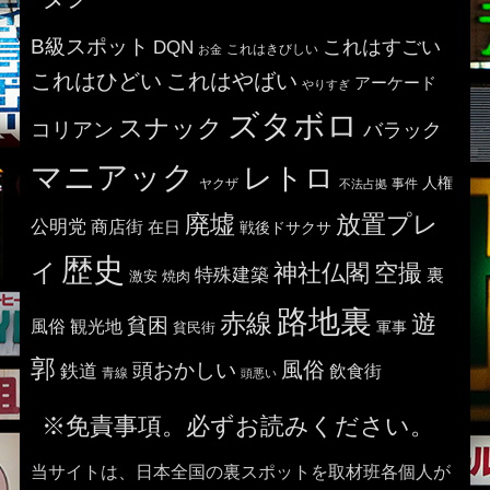
B級スポット
これはすごい
DQN
これはきびしい
お金
これはひどい
これはやばい
アーケード
やりすぎ
ズタボロ
スナック
コリアン
バラック
マニアック
レトロ
人権
ヤクザ
事件
不法占拠
廃墟
放置プレ
公明党
商店街
在日
戦後ドサクサ
歴史
イ
神社仏閣
空撮
特殊建築
裏
激安
焼肉
路地裏
赤線
遊
貧困
風俗
観光地
貧民街
軍事
郭
風俗
頭おかしい
鉄道
飲食街
青線
頭悪い
※免責事項。必ずお読みください。
当サイトは、日本全国の裏スポットを取材班各個人が