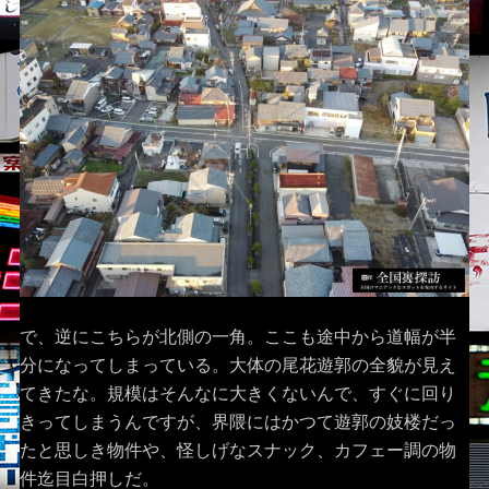
で、逆にこちらが北側の一角。ここも途中から道幅が半
分になってしまっている。大体の尾花遊郭の全貌が見え
てきたな。規模はそんなに大きくないんで、すぐに回り
きってしまうんですが、界隈にはかつて遊郭の妓楼だっ
たと思しき物件や、怪しげなスナック、カフェー調の物
件迄目白押しだ。