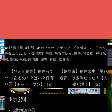
Categories
Tags
18福井県
,
4中部
カフェー
,
スナック
,
ズタボロ
,
マニアック
,
モダニズム
,
レトロ
,
喫茶
,
廃墟
,
放置プレイ
,
歴史
,
特飲街
,
神社仏
閣
,
空撮
,
赤線
,
路地裏
,
遊郭
,
青線
,
飲食街
投
Previous
Next
←
【ひえん別館】福井って
【越前市】福井武生「尾花
post:
post:
ソ‐プあるの！？はい２件有
遊郭」は激渋だった！【の
稿
り〼【ホットヘブン】（2）
盛り場！】（2）
→
ナ
地域別
ビ
1北海道
(47)