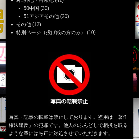
9旧外地・占領地
(41)
50中国
(30)
51アジアその他
(20)
その他
(12)
特別ページ（投げ銭の方のみ）
(10)
写真・記事の転載は禁止しております。盗用は「著作
権法違反」の犯罪です。他人のふんどしで相撲を取る
ような輩には厳正に対処させていただきます。