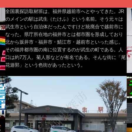
全国裏探訪取材班は、福井県越前市へとやってきた。JR
のメインの駅は武生（たけふ）という名前。そう元々は
武生市という自治体だったんですけど統廃合で越前市に
なった。県庁所在地の福井市とは都市圏を形成しており
北から坂井市・福井市・鯖江市・越前市といった感じ。
その福井都市圏の南に位置するのが武生の町である。人
口は約7万人。菊人形などが有名である。そんな街に「尾
花遊郭」という色街があったという。