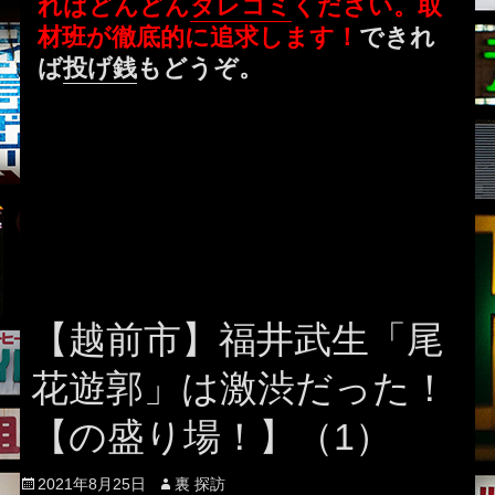
ればどんどん
タレコミ
ください。取
材班が徹底的に追求します！
できれ
ば
投げ銭
もどうぞ。
【越前市】福井武生「尾
花遊郭」は激渋だった！
【の盛り場！】（1）
Posted
Author
2021年8月25日
裏 探訪