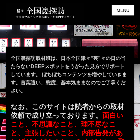
MENU
全国裏探訪取材班は、日本全国津々“裏”々の日の当
たらないDEEPスポットをうがった見方でリポート
しています。 ぼちぼちコンテンツを増やしていきま
す。言葉遣い、態度、基本気ままなのでご了承くだ
さい。
なお、このサイトは読者からの
取材
依頼
で成り立っております。
面白い
こと、不思議なこと、理不尽なこ
と、主張したいこと、内部告発があ