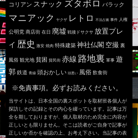
ズタボロ
スナック
コリアン
バラック
マニアック
レトロ
人権
ヤクザ
事件
不法占拠
廃墟
放置プレ
公明党
商店街
在日
戦後ドサクサ
歴史
イ
神社仏閣
空撮
特殊建築
裏
激安
焼肉
路地裏
赤線
遊
貧困
風俗
観光地
貧民街
軍事
郭
風俗
頭おかしい
鉄道
飲食街
青線
頭悪い
※免責事項。必ずお読みください。
当サイトは、日本全国の裏スポットを取材班各個人が
探訪しその記録とその内心を綴っています。記事は万
全を期しておりますが、個人取材のため完全に内容が
正しいとも限りません。そこは読者がご自身で記事が
正しいか否かを確認の上、お考え下さい。当記事の表