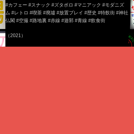
#カフェー #スナック #ズタボロ #マニアック #モダニズ
ム #レトロ #喫茶 #廃墟 #放置プレイ #歴史 #特飲街 #神社
仏閣 #空撮 #路地裏 #赤線 #遊郭 #青線 #飲食街
（2021）