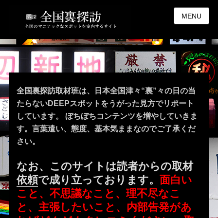
MENU
全国裏探訪取材班は、日本全国津々“裏”々の日の当
たらないDEEPスポットをうがった見方でリポート
しています。 ぼちぼちコンテンツを増やしていきま
す。言葉遣い、態度、基本気ままなのでご了承くだ
さい。
なお、このサイトは読者からの
取材
依頼
で成り立っております。
面白い
こと、不思議なこと、理不尽なこ
と、主張したいこと、内部告発があ