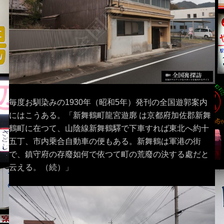
毎度お馴染みの1930年（昭和5年）発刊の全国遊郭案内
にはこうある。「新舞鶴町龍宮遊廓 は京都府加佐郡新舞
鶴町に在つて、山陰線新舞鶴驛で下車すれば東北へ約十
五丁、市内乗合自動車の便もある。新舞鶴は軍港の街
で、鎮守府の存廢如何で依つて町の荒廢の決する處だと
云える。（続）」