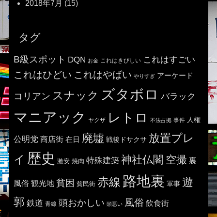
2018年7月
(15)
タグ
B級スポット
これはすごい
DQN
これはきびしい
お金
これはひどい
これはやばい
アーケード
やりすぎ
ズタボロ
スナック
コリアン
バラック
マニアック
レトロ
人権
ヤクザ
事件
不法占拠
廃墟
放置プレ
公明党
商店街
在日
戦後ドサクサ
歴史
イ
神社仏閣
空撮
特殊建築
裏
激安
焼肉
路地裏
赤線
遊
貧困
風俗
観光地
貧民街
軍事
郭
風俗
頭おかしい
鉄道
飲食街
青線
頭悪い