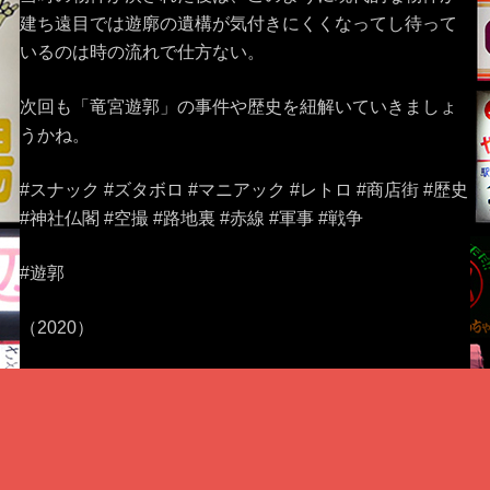
建ち遠目では遊廓の遺構が気付きにくくなってし待って
いるのは時の流れで仕方ない。
次回も「竜宮遊郭」の事件や歴史を紐解いていきましょ
うかね。
#スナック #ズタボロ #マニアック #レトロ #商店街 #歴史
#神社仏閣 #空撮 #路地裏 #赤線 #軍事 #戦争
#遊郭
（2020）