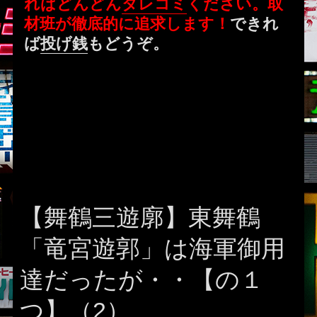
ればどんどん
タレコミ
ください。取
材班が徹底的に追求します！
できれ
ば
投げ銭
もどうぞ。
【舞鶴三遊廓】東舞鶴
「竜宮遊郭」は海軍御用
達だったが・・【の１
つ】（2）