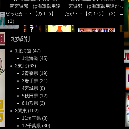
投
post:
post:
「竜宮遊郭」は海軍御用達
宮遊郭」は海軍御用達だっ
稿
だったが・・【の１つ】
たが・・【の１つ】（3）
→
（1）
ナ
ビ
地域別
ゲ
1北海道
(47)
1北海道
(45)
ー
2東北
(63)
2青森県
(19)
シ
3岩手県
(21)
ョ
4宮城県
(8)
5秋田県
(12)
ン
6山形県
(3)
3関東
(102)
11埼玉県
(8)
12千葉県
(30)