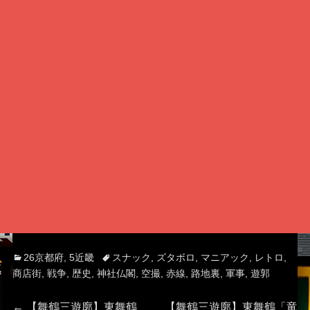
Categories
Tags
26京都府
,
5近畿
スナック
,
ズタボロ
,
マニアック
,
レトロ
,
商店街
,
戦争
,
歴史
,
神社仏閣
,
空撮
,
赤線
,
路地裏
,
軍事
,
遊郭
Previous
Next
←
【舞鶴三遊廓】東舞鶴
【舞鶴三遊廓】東舞鶴「竜