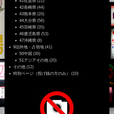
41佐賀県
(22)
42長崎県
(44)
43熊本県
(20)
44大分県
(56)
45宮崎県
(35)
46鹿児島県
(53)
47沖縄県
(8)
9旧外地・占領地
(41)
50中国
(30)
51アジアその他
(20)
その他
(12)
特別ページ（投げ銭の方のみ）
(10)