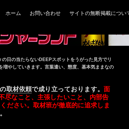
ホーム
お問い合わせ
サイトの無断掲載につい
々の日の当たらないDEEPスポットをうがった見方でリ
ツを増やしていきます。言葉遣い、態度、基本気ままなの
の
取材依頼
で成り立っております。
面
不尽なこと、主張したいこと、内部告
ミ
ください。取材班が徹底的に追求しま
。