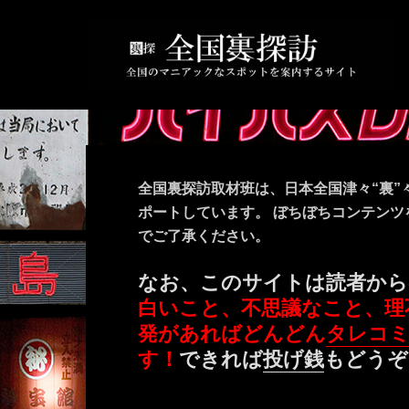
全国裏探訪取材班は、日本全国津々“裏”
ポートしています。 ぼちぼちコンテン
でご了承ください。
なお、このサイトは読者から
白いこと、不思議なこと、理
発があればどんどん
タレコ
す！
できれば
投げ銭
もどうぞ