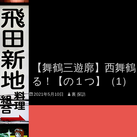
【舞鶴三遊廓】西舞鶴
る！【の１つ】（1）
Posted
Author
2021年5月10日
裏 探訪
on