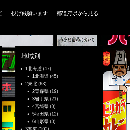
て
投げ銭願います
都道府県から見る
地域別
1北海道
(47)
1北海道
(45)
2東北
(63)
2青森県
(19)
3岩手県
(21)
4宮城県
(8)
5秋田県
(12)
6山形県
(3)
3関東
(102)