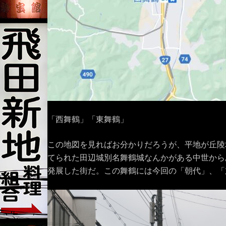
「西舞鶴」「東舞鶴」
この地図を見ればお分かりだろうが、平地が丘陵
てられた田辺城別名舞鶴城なんかがある中世から
発展した街だ。この舞鶴には今回の「朝代」、「