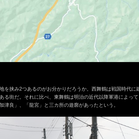
地を挟み2つあるのがお分かりだろうか。西舞鶴は戦国時代に
ある街だ。それに比べ、東舞鶴は明治の近代以降軍港によって
加津良」、「龍宮」と三カ所の遊廓があったという。