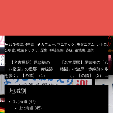
Categories
Tags
23愛知県
,
4中部
カフェー
,
マニアック
,
モダニズム
,
レトロ
,
公明党
,
戦後ドサクサ
,
歴史
,
神社仏閣
,
赤線
,
路地裏
,
遊郭
投
Previous
Next
←
【名古屋駅】尾頭橋の
【名古屋駅】尾頭橋の「八
post:
post:
「八幡園」の遊廓・赤線跡
幡園」の遊廓・赤線跡を歩
稿
を歩く。【の隣】（1）
く。【の隣】（3）
→
ナ
地域別
ビ
1北海道
(47)
ゲ
1北海道
(45)