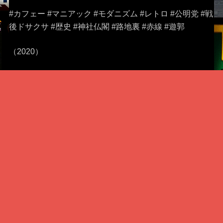
#カフェー #マニアック #モダニズム #レトロ #公明党 #戦
後ドサクサ #歴史 #神社仏閣 #路地裏 #赤線 #遊郭
（2020）