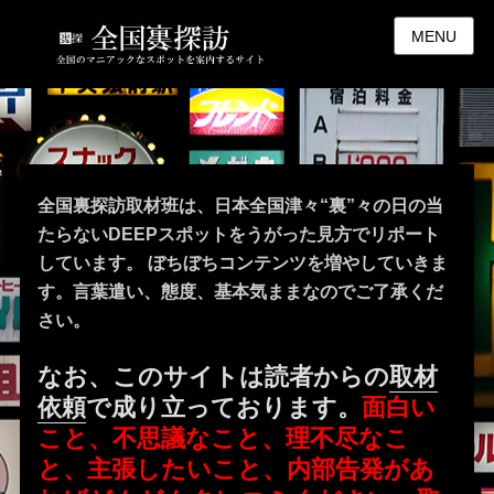
MENU
全国裏探訪取材班は、日本全国津々“裏”々の日の当
たらないDEEPスポットをうがった見方でリポート
しています。 ぼちぼちコンテンツを増やしていきま
す。言葉遣い、態度、基本気ままなのでご了承くだ
さい。
なお、このサイトは読者からの
取材
依頼
で成り立っております。
面白い
こと、不思議なこと、理不尽なこ
と、主張したいこと、内部告発があ