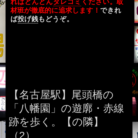
ればどんどん
タレコミ
ください。取
材班が徹底的に追求します！
できれ
ば
投げ銭
もどうぞ。
【名古屋駅】尾頭橋の
「八幡園」の遊廓・赤線
跡を歩く。【の隣】
（2）