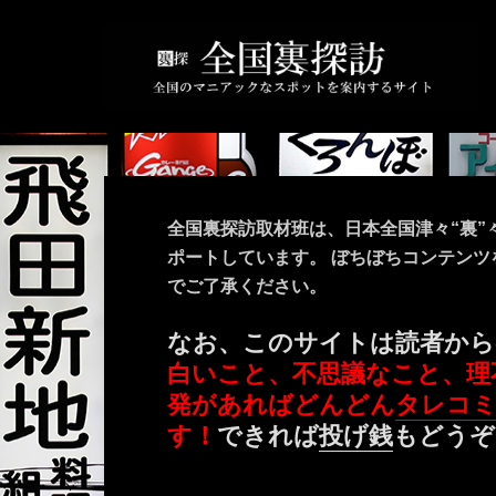
全国裏探訪取材班は、日本全国津々“裏”
ポートしています。 ぼちぼちコンテン
でご了承ください。
なお、このサイトは読者から
白いこと、不思議なこと、理
発があればどんどん
タレコ
す！
できれば
投げ銭
もどうぞ