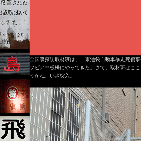
全国裏探訪取材班は、「東池袋自動車暴走死傷事
フピア中板橋にやってきた。さて、取材班はここ
うかね。いざ突入。