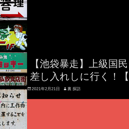
【池袋暴走】上級国民
差し入れしに行く！【
Posted
Author
2021年2月21日
裏 探訪
on