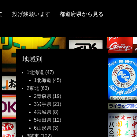
て
投げ銭願います
都道府県から見る
地域別
1北海道
(47)
1北海道
(45)
2東北
(63)
2青森県
(19)
3岩手県
(21)
4宮城県
(8)
5秋田県
(12)
6山形県
(3)
3関東
(102)