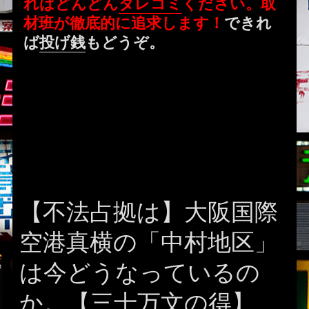
ればどんどん
タレコミ
ください。取
材班が徹底的に追求します！
できれ
ば
投げ銭
もどうぞ。
【不法占拠は】大阪国際
空港真横の「中村地区」
は今どうなっているの
か。【三十万文の得】