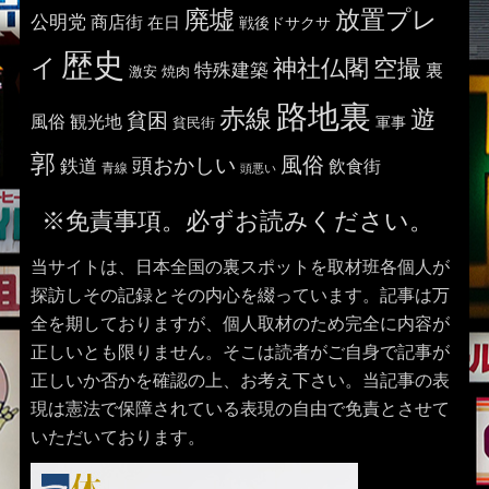
廃墟
放置プレ
公明党
商店街
在日
戦後ドサクサ
歴史
イ
神社仏閣
空撮
特殊建築
裏
激安
焼肉
路地裏
赤線
遊
貧困
風俗
観光地
貧民街
軍事
郭
風俗
頭おかしい
鉄道
飲食街
青線
頭悪い
※免責事項。必ずお読みください。
当サイトは、日本全国の裏スポットを取材班各個人が
探訪しその記録とその内心を綴っています。記事は万
全を期しておりますが、個人取材のため完全に内容が
正しいとも限りません。そこは読者がご自身で記事が
正しいか否かを確認の上、お考え下さい。当記事の表
現は憲法で保障されている表現の自由で免責とさせて
いただいております。