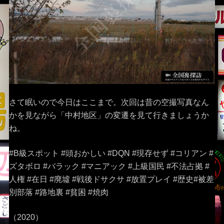
さて眠いので今日はここまで。次回は昔の空撮写真なん
かを見ながら「中村地区」の変遷を見て行きましょうか
ね。
#B級スポット #頭おかしい #DQN #現存せず #コリアン #
ズタボロ #バラック #マニアック #上級国民 #不法占拠 #
人権 #在日 #廃墟 #戦後ドサクサ #放置プレイ #歴史#被差
別部落 #路地裏 #貧困 #焼肉
（2020）