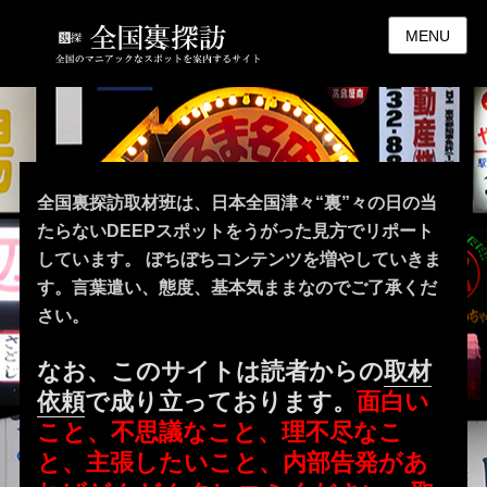
MENU
全国裏探訪取材班は、日本全国津々“裏”々の日の当
たらないDEEPスポットをうがった見方でリポート
しています。 ぼちぼちコンテンツを増やしていきま
す。言葉遣い、態度、基本気ままなのでご了承くだ
さい。
なお、このサイトは読者からの
取材
依頼
で成り立っております。
面白い
こと、不思議なこと、理不尽なこ
と、主張したいこと、内部告発があ