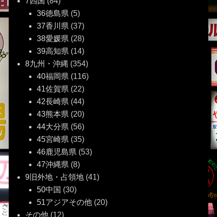
7四国
(84)
36徳島県
(5)
37香川県
(37)
38愛媛県
(28)
39高知県
(14)
8九州・沖縄
(354)
40福岡県
(116)
41佐賀県
(22)
42長崎県
(44)
43熊本県
(20)
44大分県
(56)
45宮崎県
(35)
46鹿児島県
(53)
47沖縄県
(8)
9旧外地・占領地
(41)
50中国
(30)
51アジアその他
(20)
その他
(12)