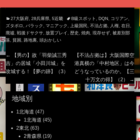
Categories
Tags
27大阪府
,
28兵庫県
,
5近畿
B級スポット
,
DQN
,
コリアン
,
ズタボロ
,
バラック
,
マニアック
,
上級国民
,
不法占拠
,
人権
,
在日
,
廃墟
,
戦後ドサクサ
,
放置プレイ
,
歴史
,
焼肉
,
現存せず
,
被差別部
落
,
貧困
,
路地裏
,
頭おかしい
投
Previous
Next
←
【男の】故「羽柴誠三秀
【不法占拠は】大阪国際空
post:
post:
吉」の居城「小田川城」を
港真横の「中村地区」は今
稿
攻城する！【夢の跡】（3）
どうなっているのか。【三
十万文の得】（2）
→
ナ
ビ
地域別
ゲ
1北海道
(47)
1北海道
(45)
ー
2東北
(63)
2青森県
(19)