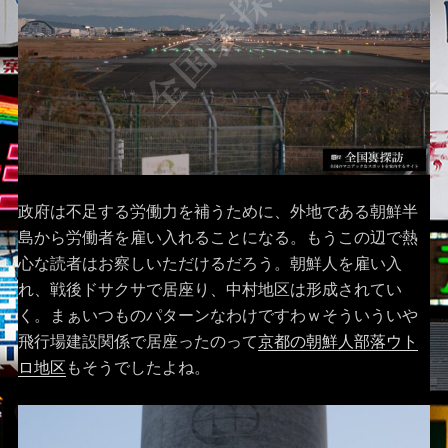
政府は不足する労働力を補うために、外地である朝鮮半
島から労働者を雇い入れることになる。もうこの辺で熱
心な読者はお察しいただけるだろう。朝鮮人を雇い入
れ、戦後ドサクサで居座り、中村地区は形成されてい
く。まぁいつものパターンなわけですわｗそういういや
飛行場建設関係で居座ったのって
京都の朝鮮人部落ウト
ロ地区
もそうでしたよね。