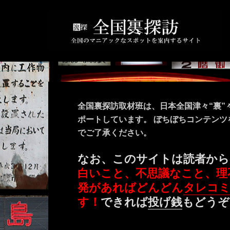
全国裏探訪取材班は、日本全国津々“裏”
ポートしています。 ぼちぼちコンテン
でご了承ください。
なお、このサイトは読者から
白いこと、不思議なこと、理
発があればどんどん
タレコ
す！
できれば
投げ銭
もどうぞ