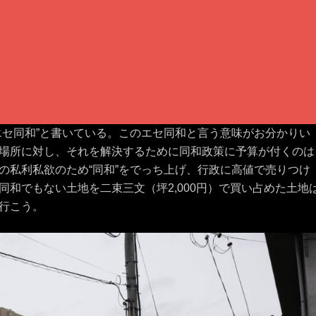
エセ同和”と書いている。このエセ同和と言う意味がお分かりい
場所に対し、それを解決するために同和政策に予算が付くのは
の私利私欲のため“同和”をでっち上げ、行政に高値で売りつけ
和でもない土地を二束三文（坪2,000円）で買い占めた土地
行こう。