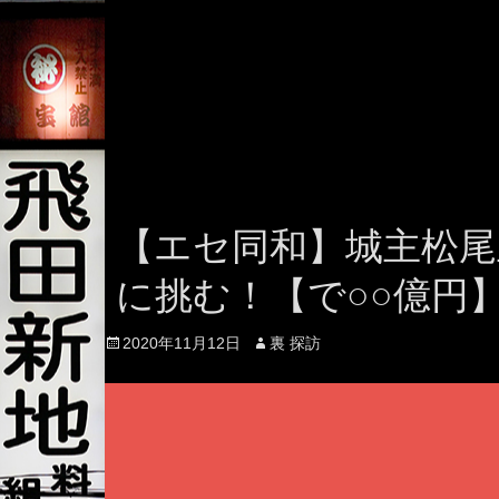
【エセ同和】城主松尾
に挑む！【で○○億円
Posted
Author
2020年11月12日
裏 探訪
on