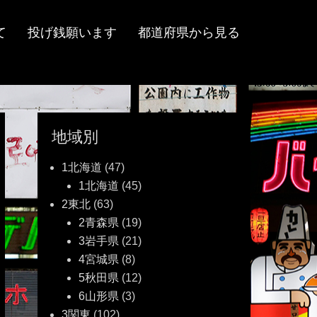
て
投げ銭願います
都道府県から見る
地域別
1北海道
(47)
1北海道
(45)
2東北
(63)
2青森県
(19)
3岩手県
(21)
4宮城県
(8)
5秋田県
(12)
6山形県
(3)
3関東
(102)