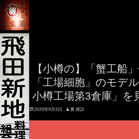
【小樽の】「蟹工船」
「工場細胞」のモデル
小樽工場第3倉庫」を
Posted
Author
2020年9月2日
裏 探訪
on