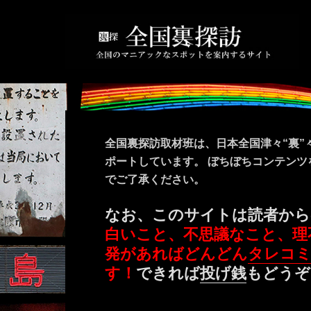
全国裏探訪取材班は、日本全国津々“裏”
ポートしています。 ぼちぼちコンテン
でご了承ください。
なお、このサイトは読者から
白いこと、不思議なこと、理
発があればどんどん
タレコ
す！
できれば
投げ銭
もどうぞ