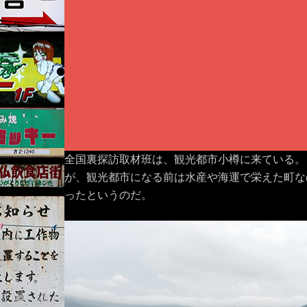
全国裏探訪取材班は、観光都市小樽に来ている。
が、観光都市になる前は水産や海運で栄えた町な
ったというのだ。