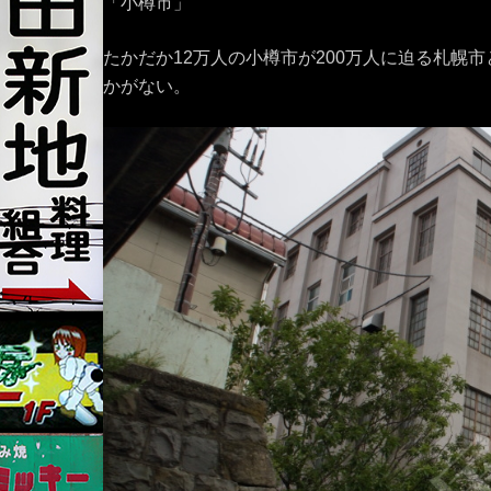
「小樽市」
たかだか12万人の小樽市が200万人に迫る札幌
かがない。