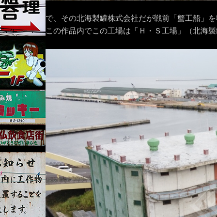
で、その北海製罐株式会社だが戦前「蟹工船」を
この作品内でこの工場は「Ｈ・Ｓ工場」（北海製