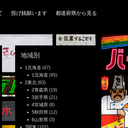
て
投げ銭願います
都道府県から見る
地域別
1北海道
(47)
1北海道
(45)
2東北
(63)
2青森県
(19)
3岩手県
(21)
4宮城県
(8)
5秋田県
(12)
6山形県
(3)
3関東
(102)