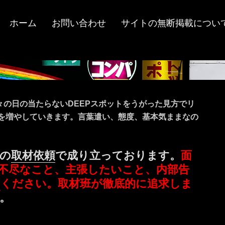
ホーム
お問い合わせ
サイトの無断掲載につい
々の日の当たらないDEEPスポットをうがった見方でリ
ツを増やしていきます。言葉遣い、態度、基本気ままなの
の
取材依頼
で成り立っております。
面
不尽なこと、主張したいこと、内部告
ミ
ください。取材班が徹底的に追求しま
。