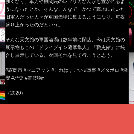
強くなり、軍刀や機関銃のレプリカなんかも置かれるよ
うになったとか。そんなこんなで、かつて戦地に赴いた
旧軍人だった人々が軍国酒場に集まるようになり、毎夜
盛り上がったのだという。
そんな天文館の軍国酒場は数年前に閉店、今は天文館の
展示物もこの「ドライブイン薩摩隼人」「戦史館」に統
合し展示している。次回それを見て行こうと思う。
#霧島市 #マニアック #これはすごい #軍事 #ズタボロ #激
安 #歴史 #電波物件
（2020）