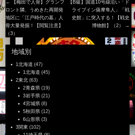
投
Previous
Next
←
【梅田で人骨】グランフ
【B級】国道10号線沿い「ド
post:
post:
ロント隣、うめきた再開発
ライブイン薩摩隼人」「戦
稿
地区に「江戸時代の墓」人
史館」に突入する！【戦史
骨大量発掘！【閲覧注意】
博物館】（2）
→
ナ
（3）
ビ
地域別
ゲ
1北海道
(47)
ー
1北海道
(45)
2東北
(63)
シ
2青森県
(19)
ョ
3岩手県
(21)
4宮城県
(8)
ン
5秋田県
(12)
6山形県
(3)
3関東
(102)
11埼玉県
(8)