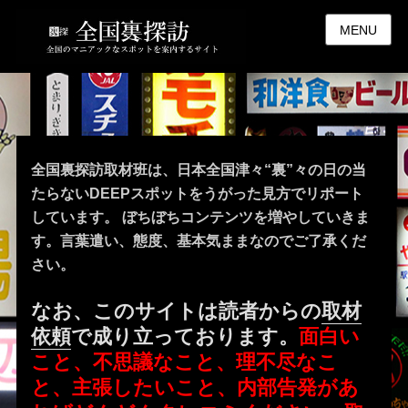
MENU
全国裏探訪取材班は、日本全国津々“裏”々の日の当
たらないDEEPスポットをうがった見方でリポート
しています。 ぼちぼちコンテンツを増やしていきま
す。言葉遣い、態度、基本気ままなのでご了承くだ
さい。
なお、このサイトは読者からの
取材
依頼
で成り立っております。
面白い
こと、不思議なこと、理不尽なこ
と、主張したいこと、内部告発があ