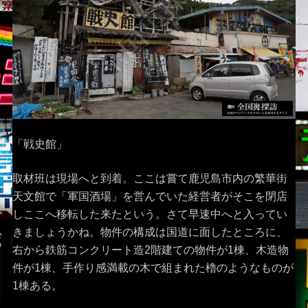
「戦史館」
取材班は現場へと到着。ここは嘗て鹿児島市内の繁華街
天文館で「軍国酒場」を営んでいた経営者がそこを閉店
しここへ移転した来たという。さて早速中へと入ってい
きましょうかね。物件の構成は国道に面したところに、
右から鉄筋コンクリート造2階建ての物件が1棟、木造物
件が1棟、手作り感満載の木で組まれた櫓のようなものが
1棟ある。