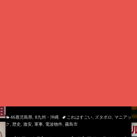
Categories
Tags
46鹿児島県
,
8九州・沖縄
これはすごい
,
ズタボロ
,
マニアッ
ク
,
歴史
,
激安
,
軍事
,
電波物件
,
霧島市