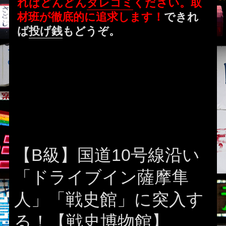
ればどんどん
タレコミ
ください。取
材班が徹底的に追求します！
できれ
ば
投げ銭
もどうぞ。
【B級】国道10号線沿い
「ドライブイン薩摩隼
人」「戦史館」に突入す
る！【戦史博物館】