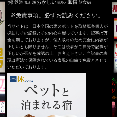
郭
風俗
頭おかしい
鉄道
飲食街
青線
頭悪い
※免責事項。必ずお読みください。
当サイトは、日本全国の裏スポットを取材班各個人が
探訪しその記録とその内心を綴っています。記事は万
全を期しておりますが、個人取材のため完全に内容が
正しいとも限りません。そこは読者がご自身で記事が
正しいか否かを確認の上、お考え下さい。当記事の表
現は憲法で保障されている表現の自由で免責とさせて
いただいております。