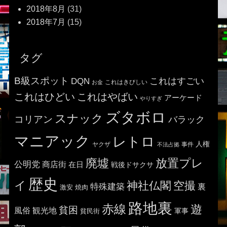
2018年8月
(31)
2018年7月
(15)
タグ
B級スポット
これはすごい
DQN
これはきびしい
お金
これはひどい
これはやばい
アーケード
やりすぎ
ズタボロ
スナック
コリアン
バラック
マニアック
レトロ
人権
ヤクザ
事件
不法占拠
廃墟
放置プレ
公明党
商店街
在日
戦後ドサクサ
歴史
イ
神社仏閣
空撮
特殊建築
裏
激安
焼肉
路地裏
赤線
遊
貧困
風俗
観光地
貧民街
軍事