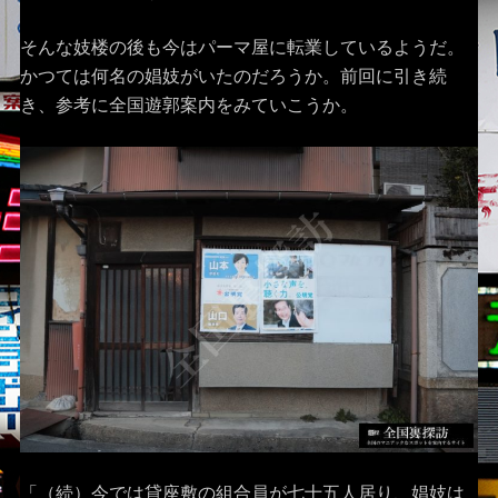
そんな妓楼の後も今はパーマ屋に転業しているようだ。
かつては何名の娼妓がいたのだろうか。前回に引き続
き、参考に全国遊郭案内をみていこうか。
「（続）今では貸座敷の組合員が七十五人居り、娼妓は