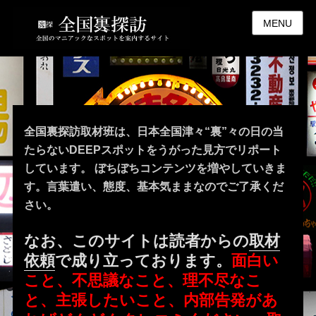
MENU
全国裏探訪取材班は、日本全国津々“裏”々の日の当
たらないDEEPスポットをうがった見方でリポート
しています。 ぼちぼちコンテンツを増やしていきま
す。言葉遣い、態度、基本気ままなのでご了承くだ
さい。
なお、このサイトは読者からの
取材
依頼
で成り立っております。
面白い
こと、不思議なこと、理不尽なこ
と、主張したいこと、内部告発があ