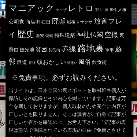
マニアック
レトロ
人権
ヤクザ
事件
不法占拠
廃墟
放置プレ
公明党
商店街
在日
戦後ドサクサ
歴史
イ
神社仏閣
空撮
特殊建築
裏
激安
焼肉
路地裏
赤線
遊
貧困
風俗
観光地
貧民街
軍事
郭
風俗
頭おかしい
鉄道
飲食街
青線
頭悪い
※免責事項。必ずお読みください。
当サイトは、日本全国の裏スポットを取材班各個人が
探訪しその記録とその内心を綴っています。記事は万
全を期しておりますが、個人取材のため完全に内容が
正しいとも限りません。そこは読者がご自身で記事が
正しいか否かを確認の上、お考え下さい。当記事の表
現は憲法で保障されている表現の自由で免責とさせて