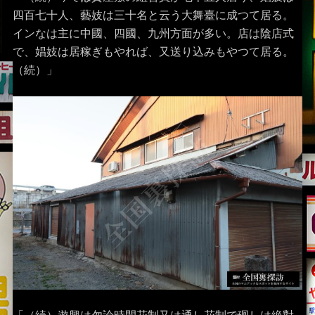
四百七十人、藝妓は三十名と云う大舞臺に成つて居る。
インなは主に中國、四國、九州方面が多い。店は陰店式
で、娼妓は居稼ぎもやれば、又送り込みもやつて居る。
（続）」