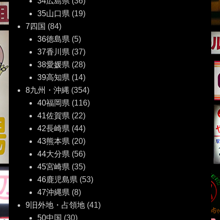
34広島県
(36)
35山口県
(19)
7四国
(84)
36徳島県
(5)
37香川県
(37)
38愛媛県
(28)
39高知県
(14)
8九州・沖縄
(354)
40福岡県
(116)
41佐賀県
(22)
42長崎県
(44)
43熊本県
(20)
44大分県
(56)
45宮崎県
(35)
46鹿児島県
(53)
47沖縄県
(8)
9旧外地・占領地
(41)
50中国
(30)