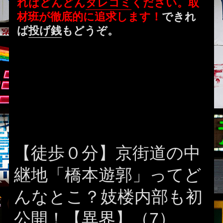
ればどんどん
タレコミ
ください。取
材班が徹底的に追求します！
できれ
ば
投げ銭
もどうぞ。
【徒歩０分】京街道の中
継地「橋本遊郭」ってど
んなとこ？妓楼内部も初
公開！【異界】（7）