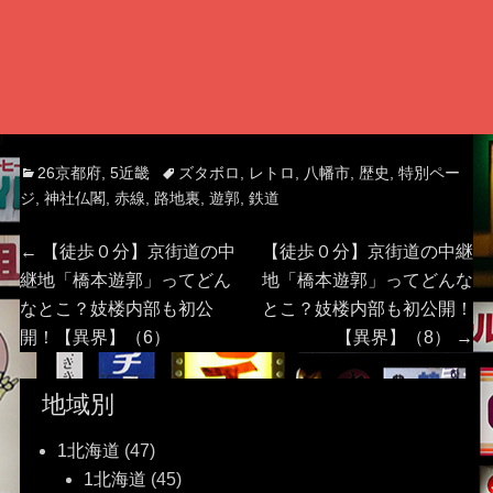
Categories
Tags
26京都府
,
5近畿
ズタボロ
,
レトロ
,
八幡市
,
歴史
,
特別ペー
ジ
,
神社仏閣
,
赤線
,
路地裏
,
遊郭
,
鉄道
投
Previous
Next
←
【徒歩０分】京街道の中
【徒歩０分】京街道の中継
post:
post:
継地「橋本遊郭」ってどん
地「橋本遊郭」ってどんな
稿
なとこ？妓楼内部も初公
とこ？妓楼内部も初公開！
開！【異界】（6）
【異界】（8）
→
ナ
ビ
地域別
ゲ
1北海道
(47)
1北海道
(45)