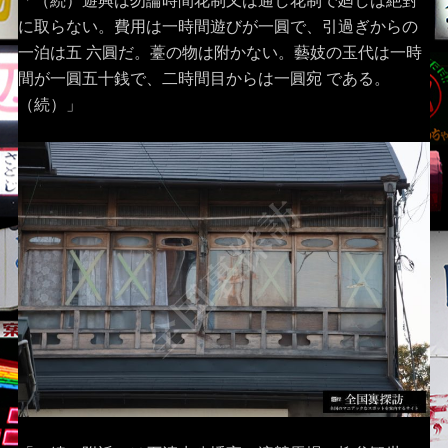
「（続）遊興は勿論時間花制又は通し花制で廻しは絶對
に取らない。費用は一時間遊びが一圓で、引過ぎからの
一泊は五 六圓だ。薹の物は附かない。藝妓の玉代は一時
間が一圓五十銭で、二時間目からは一圓宛 である。
（続）」