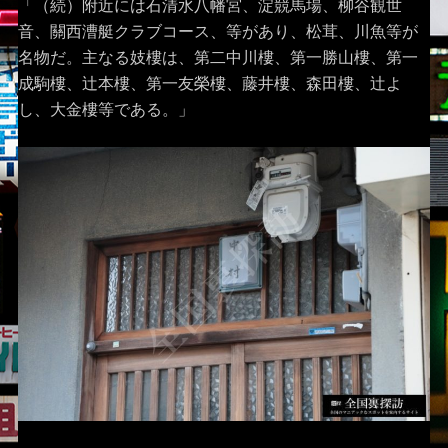
「（続）附近には石清水八幡宮、淀競馬場、柳谷観世
音、關西漕艇クラブコース、等があり、松茸、川魚等が
名物だ。主なる妓樓は、第二中川樓、第一勝山樓、第一
成駒樓、辻本樓、第一友榮樓、藤井樓、森田樓、辻よ
し、大金樓等である。」