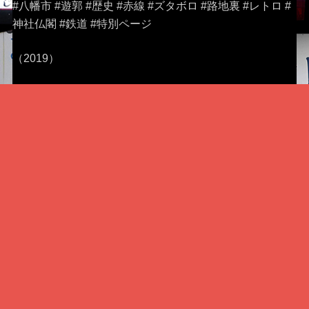
#八幡市 #遊郭 #歴史 #赤線 #ズタボロ #路地裏 #レトロ #
神社仏閣 #鉄道 #特別ページ
（2019）