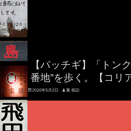
【パッチギ】「トンク
番地”を歩く。【コリ
Posted
Author
2020年5月2日
裏 探訪
on