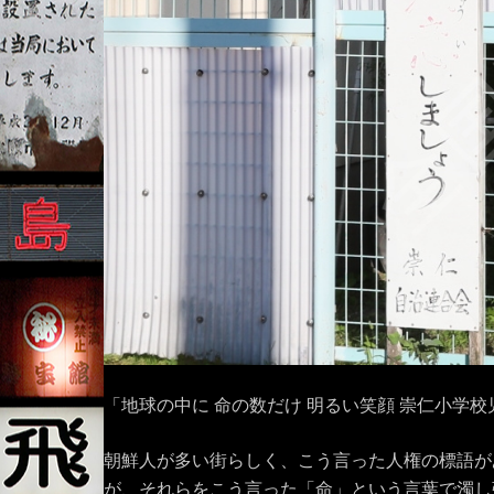
「地球の中に 命の数だけ 明るい笑顔 崇仁小学
朝鮮人が多い街らしく、こう言った人権の標語が
が、それらをこう言った「命」という言葉で濁し