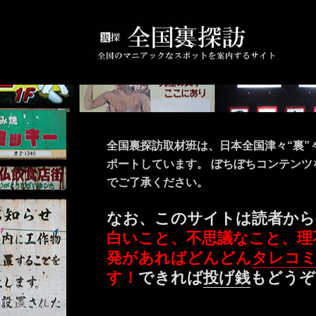
全国裏探訪取材班は、日本全国津々“裏”
ポートしています。 ぼちぼちコンテン
でご了承ください。
なお、このサイトは読者から
白いこと、不思議なこと、理
発があればどんどん
タレコ
す！
できれば
投げ銭
もどうぞ