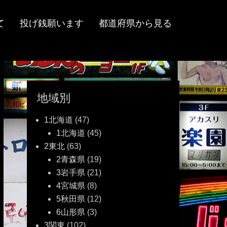
て
投げ銭願います
都道府県から見る
地域別
1北海道
(47)
1北海道
(45)
2東北
(63)
2青森県
(19)
3岩手県
(21)
4宮城県
(8)
5秋田県
(12)
6山形県
(3)
3関東
(102)