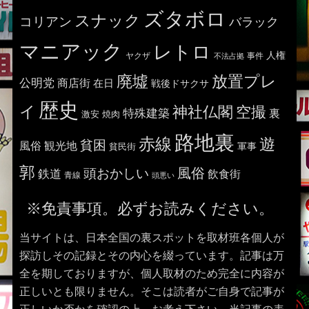
ズタボロ
スナック
コリアン
バラック
マニアック
レトロ
人権
ヤクザ
事件
不法占拠
廃墟
放置プレ
公明党
商店街
在日
戦後ドサクサ
歴史
イ
神社仏閣
空撮
特殊建築
裏
激安
焼肉
路地裏
赤線
遊
貧困
風俗
観光地
貧民街
軍事
郭
風俗
頭おかしい
鉄道
飲食街
青線
頭悪い
※免責事項。必ずお読みください。
当サイトは、日本全国の裏スポットを取材班各個人が
探訪しその記録とその内心を綴っています。記事は万
全を期しておりますが、個人取材のため完全に内容が
正しいとも限りません。そこは読者がご自身で記事が