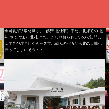
全国裏探訪取材班は、山梨県北杜市に来た。北海道の“北
斗”市では無く“北杜”市だ。かなり紛らわしいので訪問に
は注意が注意しなきゃスマホ頼みのバカなら北の大地へ
行ってしまいそう・・