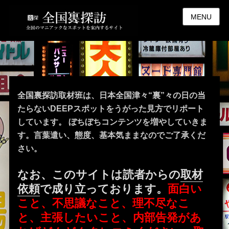
MENU
全国裏探訪取材班は、日本全国津々“裏”々の日の当
たらないDEEPスポットをうがった見方でリポート
しています。 ぼちぼちコンテンツを増やしていきま
す。言葉遣い、態度、基本気ままなのでご了承くだ
さい。
なお、このサイトは読者からの
取材
依頼
で成り立っております。
面白い
こと、不思議なこと、理不尽なこ
と、主張したいこと、内部告発があ