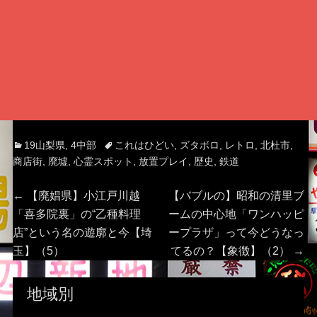
Categories
Tags
19山梨県
,
4中部
これはひどい
,
ズタボロ
,
レトロ
,
北杜市
,
商店街
,
廃墟
,
心霊スポット
,
放置プレイ
,
歴史
,
鉄道
投
Previous
Next
←
【廃娼県】小江戸川越
【バブルの】昭和の清里ブ
post:
post:
「喜多院裏」の“乙種料理
ームの中心地「ワンハッピ
稿
店”という名の遊廓と今【埼
ープラザ」って今どうなっ
玉】（5）
てるの？【象徴】（2）
→
ナ
ビ
地域別