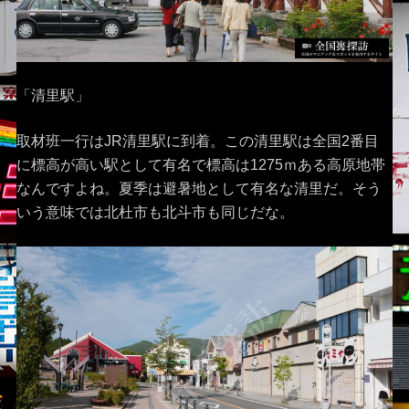
「清里駅」
取材班一行はJR清里駅に到着。この清里駅は全国2番目
に標高が高い駅として有名で標高は1275ｍある高原地帯
なんですよね。夏季は避暑地として有名な清里だ。そう
いう意味では北杜市も北斗市も同じだな。