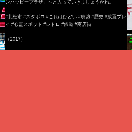
ンハッピープラザ」へと入っていきましょうかね。
#北杜市 #ズタボロ #これはひどい #廃墟 #歴史 #放置プレ
イ #心霊スポット #レトロ #鉄道 #商店街
（2017）