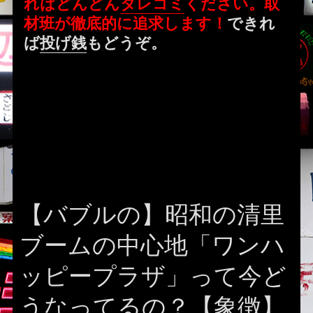
ればどんどん
タレコミ
ください。取
材班が徹底的に追求します！
できれ
ば
投げ銭
もどうぞ。
【バブルの】昭和の清里
ブームの中心地「ワンハ
ッピープラザ」って今ど
うなってるの？【象徴】