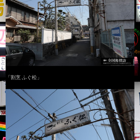
「割烹 ふぐ松」