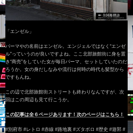
「エンゼル」
パーマやの名前はエンゼル。エンジェルではなく“エンゼ
ル”っていうのが良いですよね。ここ北部旅館街に身を置
き“商売”をしていた女が毎日パーマ、セットしていたのだ
ろうか。女の身だしなみや流行は何時の時代も髪型から
ですもんね。
この辺で北部旅館街ストリートも終わりなんですが、次
回はこの周辺も見て行こうか。
この記事は全６ページあります！次のページはこちら！
#別府市 #レトロ #赤線 #路地裏 #ズタボロ #歴史 #遊郭 #