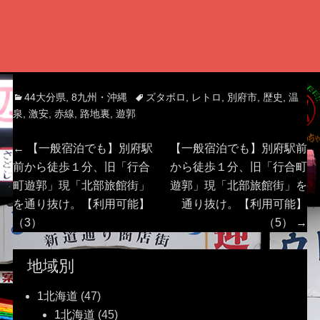
Categories
Tags
44大分県
,
8九州・沖縄
ズタボロ
,
レトロ
,
別府市
,
歴史
,
温
泉
,
激安
,
赤線
,
路地裏
,
遊郭
投
Previous
Next
←
【一般宿泊でも】別府駅
【一般宿泊でも】別府駅前
post:
post:
前から徒歩１分、旧「行合
から徒歩１分、旧「行合町
稿
町遊郭」現「北部旅館街」
遊郭」現「北部旅館街」を
を通り抜け。【利用可能】
通り抜け。【利用可能】
ナ
（3）
（5）
→
ビ
地域別
ゲ
1北海道
(47)
ー
1北海道
(45)