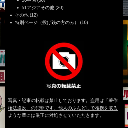
50中国
(30)
51アジアその他
(20)
その他
(12)
特別ページ（投げ銭の方のみ）
(10)
写真・記事の転載は禁止しております。盗用は「著作
権法違反」の犯罪です。他人のふんどしで相撲を取る
ような輩には厳正に対処させていただきます。