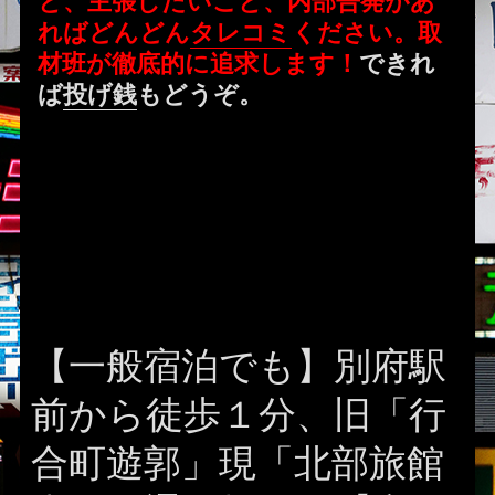
と、主張したいこと、内部告発があ
ればどんどん
タレコミ
ください。取
材班が徹底的に追求します！
できれ
ば
投げ銭
もどうぞ。
【一般宿泊でも】別府駅
前から徒歩１分、旧「行
合町遊郭」現「北部旅館