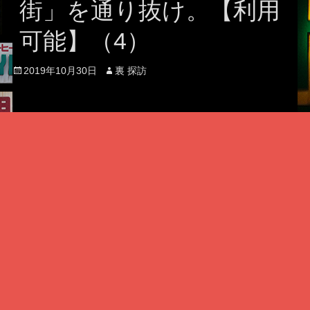
街」を通り抜け。【利用
可能】（4）
Posted
Author
2019年10月30日
裏 探訪
on