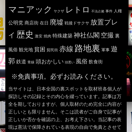
マニアック
レトロ
人権
ヤクザ
事件
不法占拠
廃墟
放置プレ
公明党
商店街
在日
戦後ドサクサ
歴史
イ
神社仏閣
空撮
特殊建築
裏
激安
焼肉
路地裏
赤線
遊
貧困
風俗
観光地
貧民街
軍事
郭
風俗
頭おかしい
鉄道
飲食街
青線
頭悪い
※免責事項。必ずお読みください。
当サイトは、日本全国の裏スポットを取材班各個人が
探訪しその記録とその内心を綴っています。記事は万
全を期しておりますが、個人取材のため完全に内容が
正しいとも限りません。そこは読者がご自身で記事が
正しいか否かを確認の上、お考え下さい。当記事の表
現は憲法で保障されている表現の自由で免責とさせて