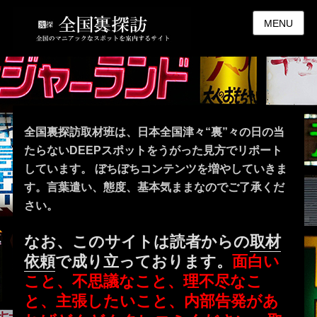
MENU
全国裏探訪取材班は、日本全国津々“裏”々の日の当
たらないDEEPスポットをうがった見方でリポート
しています。 ぼちぼちコンテンツを増やしていきま
す。言葉遣い、態度、基本気ままなのでご了承くだ
さい。
なお、このサイトは読者からの
取材
依頼
で成り立っております。
面白い
こと、不思議なこと、理不尽なこ
と、主張したいこと、内部告発があ