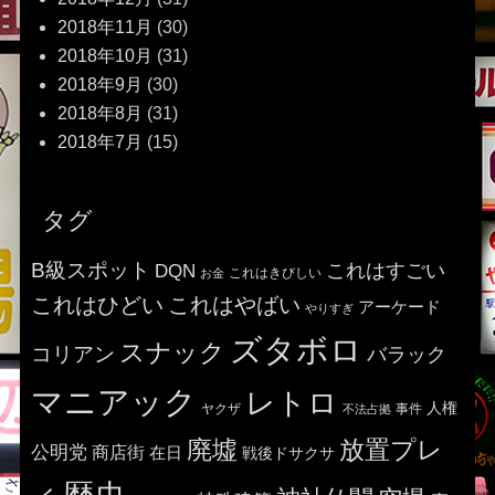
2018年11月
(30)
2018年10月
(31)
2018年9月
(30)
2018年8月
(31)
2018年7月
(15)
タグ
B級スポット
これはすごい
DQN
これはきびしい
お金
これはひどい
これはやばい
アーケード
やりすぎ
ズタボロ
スナック
コリアン
バラック
マニアック
レトロ
人権
ヤクザ
事件
不法占拠
廃墟
放置プレ
公明党
商店街
在日
戦後ドサクサ