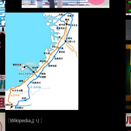
〔Wikipediaより〕