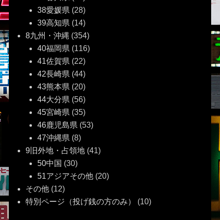
38愛媛県
(28)
39高知県
(14)
8九州・沖縄
(354)
40福岡県
(116)
41佐賀県
(22)
42長崎県
(44)
43熊本県
(20)
44大分県
(56)
45宮崎県
(35)
46鹿児島県
(53)
47沖縄県
(8)
9旧外地・占領地
(41)
50中国
(30)
51アジアその他
(20)
その他
(12)
特別ページ（投げ銭の方のみ）
(10)