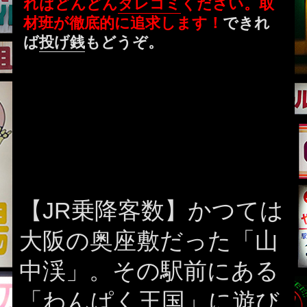
ればどんどん
タレコミ
ください。取
材班が徹底的に追求します！
できれ
ば
投げ銭
もどうぞ。
【JR乗降客数】かつては
大阪の奥座敷だった「山
中渓」。その駅前にある
「わんぱく王国」に遊び