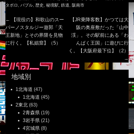
タボロ
,
バブル
,
歴史
,
秘境駅
,
鉄道
,
阪南市
投
Previous
Next
←
【現役の】和歌山のスー
【JR乗降客数】かつては大
post:
post:
パーノスタルジー遊郭「天
阪の奥座敷だった「山中
稿
王新地」とその界隈を見物
渓」。その駅前にある「わ
に行く。【私娼窟】（5）
んぱく王国」に遊びに行
ナ
く。【大阪府最下位】（2）
ビ
→
ゲ
地域別
ー
1北海道
(47)
1北海道
(45)
シ
2東北
(63)
ョ
2青森県
(19)
3岩手県
(21)
ン
4宮城県
(8)