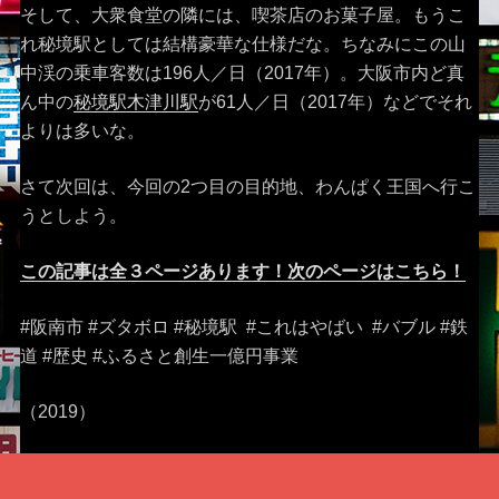
そして、大衆食堂の隣には、喫茶店のお菓子屋。もうこ
れ秘境駅としては結構豪華な仕様だな。ちなみにこの山
中渓の乗車客数は196人／日（2017年）。大阪市内ど真
ん中の
秘境駅木津川駅
が61人／日（2017年）などでそれ
よりは多いな。
さて次回は、今回の2つ目の目的地、わんぱく王国へ行こ
うとしよう。
この記事は全３ページあります！次のページはこちら！
#阪南市 #ズタボロ #秘境駅 #これはやばい #バブル #鉄
道 #歴史 #ふるさと創生一億円事業
（2019）