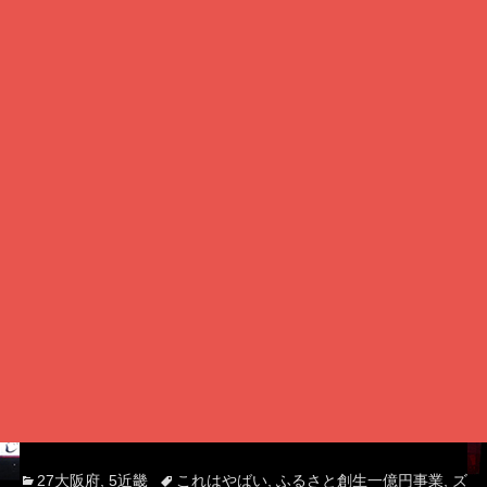
Categories
Tags
27大阪府
,
5近畿
これはやばい
,
ふるさと創生一億円事業
,
ズ