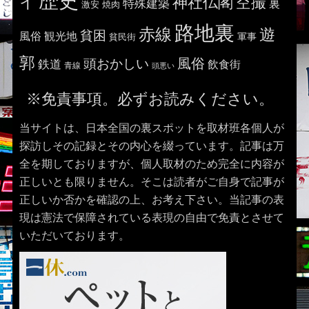
歴史
イ
神社仏閣
空撮
特殊建築
裏
激安
焼肉
路地裏
赤線
遊
貧困
風俗
観光地
貧民街
軍事
郭
風俗
頭おかしい
鉄道
飲食街
青線
頭悪い
※免責事項。必ずお読みください。
当サイトは、日本全国の裏スポットを取材班各個人が
探訪しその記録とその内心を綴っています。記事は万
全を期しておりますが、個人取材のため完全に内容が
正しいとも限りません。そこは読者がご自身で記事が
正しいか否かを確認の上、お考え下さい。当記事の表
現は憲法で保障されている表現の自由で免責とさせて
いただいております。