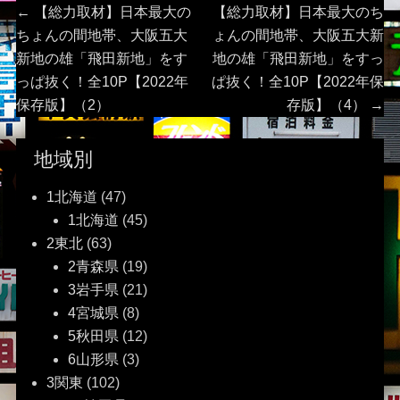
投
Previous
Next
←
【総力取材】日本最大の
【総力取材】日本最大のち
post:
post:
ちょんの間地帯、大阪五大
ょんの間地帯、大阪五大新
稿
新地の雄「飛田新地」をす
地の雄「飛田新地」をすっ
っぱ抜く！全10P【2022年
ぱ抜く！全10P【2022年保
ナ
保存版】（2）
存版】（4）
→
ビ
地域別
ゲ
1北海道
(47)
ー
1北海道
(45)
2東北
(63)
シ
2青森県
(19)
ョ
3岩手県
(21)
4宮城県
(8)
ン
5秋田県
(12)
6山形県
(3)
3関東
(102)