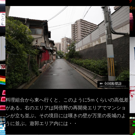
料理組合から東へ行くと、このように5ｍくらいの高低差
がある。右のエリアは阿倍野の再開発エリアでマンショ
ンが立ち並ぶ。その境目には嘆きの壁が万里の長城のよ
うに並ぶ。遊郭エリア内には・・