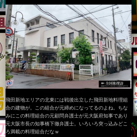
飛田新地エリアの北東には戦後出立した飛田新地料理組
合の建物が。この組合が元締めになってるのよね。ちな
みにこの料理組合の元顧問弁護士が元大阪府知事であり
元大阪市長の知事橋下徹弁護士。いろいろ突っ込みどこ
ろ満載の料理組合だなｗ