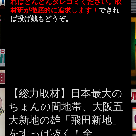
ればどんどん
タレコミ
ください。取
材班が徹底的に追求します！
できれ
ば
投げ銭
もどうぞ。
【総力取材】日本最大の
ちょんの間地帯、大阪五
大新地の雄「飛田新地」
をすっぱ抜く！全