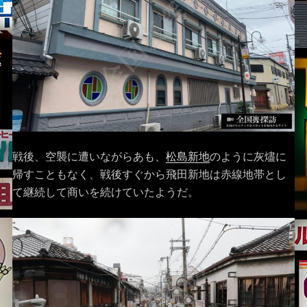
戦後、空襲に遭いながらあも、
松島新地
のように灰燼に
帰すこともなく、戦後すぐから飛田新地は赤線地帯とし
て継続して商いを続けていたようだ。