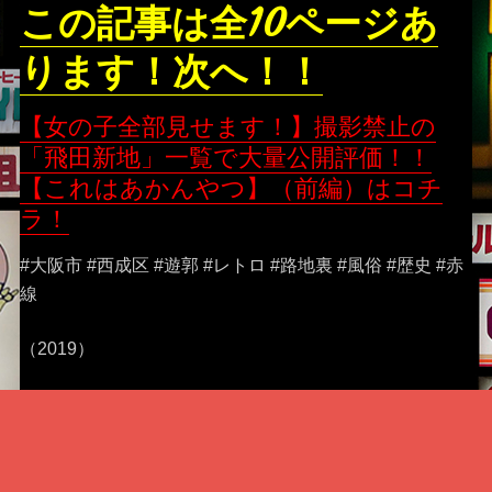
この記事は全
10
ページあ
ります！次へ！！
【女の子全部見せます！】撮影禁止の
「飛田新地」一覧で大量公開評価！！
【これはあかんやつ】（前編）
はコチ
ラ！
#大阪市 #西成区 #遊郭 #レトロ #路地裏 #風俗 #歴史 #赤
線
（2019）