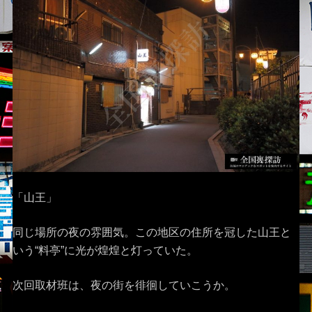
「山王」
同じ場所の夜の雰囲気。この地区の住所を冠した山王と
いう“料亭”に光が煌煌と灯っていた。
次回取材班は、夜の街を徘徊していこうか。