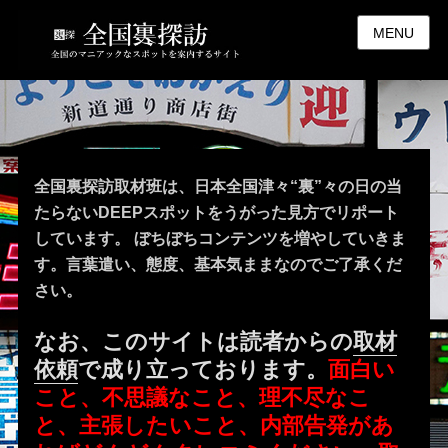
MENU
全国裏探訪取材班は、日本全国津々“裏”々の日の当
たらないDEEPスポットをうがった見方でリポート
しています。 ぼちぼちコンテンツを増やしていきま
す。言葉遣い、態度、基本気ままなのでご了承くだ
さい。
なお、このサイトは読者からの
取材
依頼
で成り立っております。
面白い
こと、不思議なこと、理不尽なこ
と、主張したいこと、内部告発があ