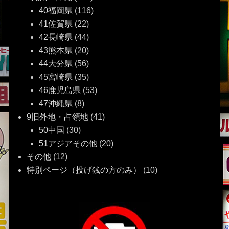
40福岡県
(116)
41佐賀県
(22)
42長崎県
(44)
43熊本県
(20)
44大分県
(56)
45宮崎県
(35)
46鹿児島県
(53)
47沖縄県
(8)
9旧外地・占領地
(41)
50中国
(30)
51アジアその他
(20)
その他
(12)
特別ページ（投げ銭の方のみ）
(10)