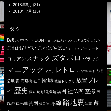
2018年8月
(31)
2018年7月
(15)
タグ
B級スポット
これはすごい
DQN
これはきびしい
お金
これはひどい
これはやばい
アーケード
やりすぎ
ズタボロ
スナック
コリアン
バラック
マニアック
レトロ
人権
ヤクザ
事件
不法占拠
廃墟
放置プレ
公明党
商店街
在日
戦後ドサクサ
歴史
イ
神社仏閣
空撮
特殊建築
裏
激安
焼肉
路地裏
赤線
遊
貧困
風俗
観光地
貧民街
軍事