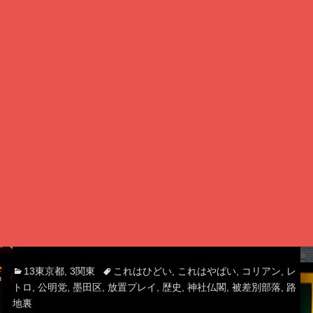
Categories
Tags
13東京都
,
3関東
これはひどい
,
これはやばい
,
コリアン
,
レ
トロ
,
公明党
,
墨田区
,
放置プレイ
,
歴史
,
神社仏閣
,
被差別部落
,
路
地裏