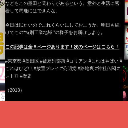
などもこの墨田と関わりがあるという。意外と生活に密
着して馬鹿にはできんな。
今日は眠たいのでこれくらいにしておこうか。明日も続
けてこの“特別工業地域 ”の様子をお届けしよう。
この記事は全６ページあります！次のページはこちら！
#東京都 #墨田区 #被差別部落 #コリアン #これはやばい #
これはひどい #放置プレイ #公明党 #路地裏 #神社仏閣 #
レトロ #歴史
（2018）