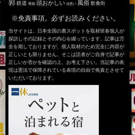
郭
風俗
頭おかしい
鉄道
飲食街
青線
頭悪い
※免責事項。必ずお読みください。
当サイトは、日本全国の裏スポットを取材班各個人が
探訪しその記録とその内心を綴っています。記事は万
全を期しておりますが、個人取材のため完全に内容が
正しいとも限りません。そこは読者がご自身で記事が
正しいか否かを確認の上、お考え下さい。当記事の表
現は憲法で保障されている表現の自由で免責とさせて
いただいております。