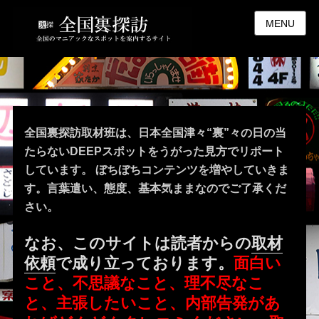
MENU
全国裏探訪取材班は、日本全国津々“裏”々の日の当
たらないDEEPスポットをうがった見方でリポート
しています。 ぼちぼちコンテンツを増やしていきま
す。言葉遣い、態度、基本気ままなのでご了承くだ
さい。
なお、このサイトは読者からの
取材
依頼
で成り立っております。
面白い
こと、不思議なこと、理不尽なこ
と、主張したいこと、内部告発があ