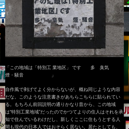
「この地域は「特別工 業地区」 です 多 臭気
煙・騒音 」
自作風で剥げてよく分からないが、概ね同じような内容
だな。このような注意書きがあちらこちらに貼られてい
る。もちろん前回説明の通りかなり昔から、この地域
は“特別工業地域”だったのでかつてよりの住人はそれを承
知で住んでいるわけだし、新しくここに住もうとする人
間も現代の日本人ではおそらく居ない。居たとしても、