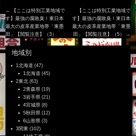
投
Previous
Next
←
【ここは特別工業地域で
【ここは特別工業地域で
post:
post:
す】最強の腐敗臭！東日本
す】最強の腐敗臭！東日本
稿
最大の皮革産業地帯「東墨
最大の皮革産業地帯「東墨
田」【閲覧注意】（3）
田」【閲覧注意】（5）
→
ナ
ビ
地域別
ゲ
1北海道
(47)
1北海道
(45)
ー
2東北
(63)
2青森県
(19)
シ
3岩手県
(21)
ョ
4宮城県
(8)
5秋田県
(12)
ン
6山形県
(3)
3関東
(102)