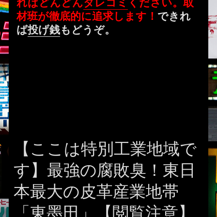
ればどんどん
タレコミ
ください。取
材班が徹底的に追求します！
できれ
ば
投げ銭
もどうぞ。
【ここは特別工業地域で
す】最強の腐敗臭！東日
本最大の皮革産業地帯
「東墨田」【閲覧注意】