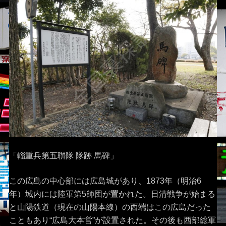
「輜重兵第五聨隊 隊跡 馬碑」
この広島の中心部には広島城があり、1873年（明治6
年）城内には陸軍第5師団が置かれた。日清戦争が始まる
と山陽鉄道（現在の山陽本線）の西端はこの広島だった
こともあり“広島大本営”が設置された。その後も西部総軍