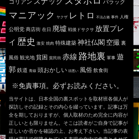
ズタボロ
スナック
コリアン
バラック
マニアック
レトロ
人権
ヤクザ
事件
不法占拠
廃墟
放置プレ
公明党
商店街
在日
戦後ドサクサ
歴史
イ
神社仏閣
空撮
特殊建築
裏
激安
焼肉
路地裏
赤線
遊
貧困
風俗
観光地
貧民街
軍事
郭
風俗
頭おかしい
鉄道
飲食街
青線
頭悪い
※免責事項。必ずお読みください。
当サイトは、日本全国の裏スポットを取材班各個人が
探訪しその記録とその内心を綴っています。記事は万
全を期しておりますが、個人取材のため完全に内容が
正しいとも限りません。そこは読者がご自身で記事が
正しいか否かを確認の上、お考え下さい。当記事の表