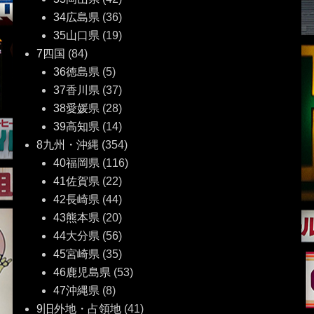
34広島県
(36)
35山口県
(19)
7四国
(84)
36徳島県
(5)
37香川県
(37)
38愛媛県
(28)
39高知県
(14)
8九州・沖縄
(354)
40福岡県
(116)
41佐賀県
(22)
42長崎県
(44)
43熊本県
(20)
44大分県
(56)
45宮崎県
(35)
46鹿児島県
(53)
47沖縄県
(8)
9旧外地・占領地
(41)