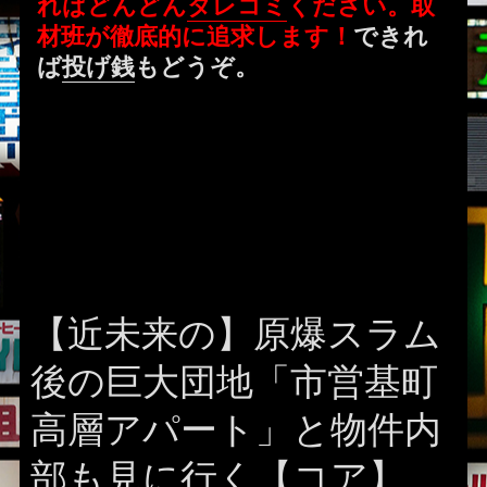
ればどんどん
タレコミ
ください。取
材班が徹底的に追求します！
できれ
ば
投げ銭
もどうぞ。
【近未来の】原爆スラム
後の巨大団地「市営基町
高層アパート」と物件内
部も見に行く【コア】