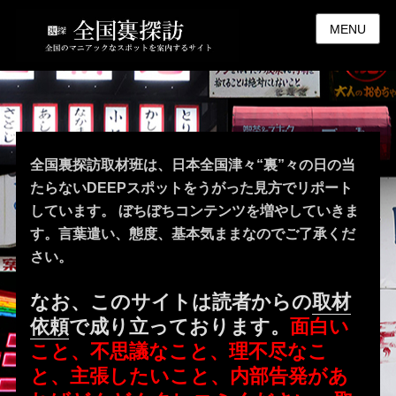
MENU
全国裏探訪取材班は、日本全国津々“裏”々の日の当
たらないDEEPスポットをうがった見方でリポート
しています。 ぼちぼちコンテンツを増やしていきま
す。言葉遣い、態度、基本気ままなのでご了承くだ
さい。
なお、このサイトは読者からの
取材
依頼
で成り立っております。
面白い
こと、不思議なこと、理不尽なこ
と、主張したいこと、内部告発があ