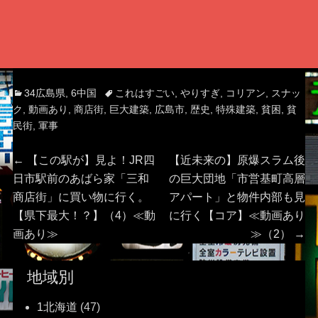
Categories
Tags
34広島県
,
6中国
これはすごい
,
やりすぎ
,
コリアン
,
スナッ
ク
,
動画あり
,
商店街
,
巨大建築
,
広島市
,
歴史
,
特殊建築
,
貧困
,
貧
民街
,
軍事
投
Previous
Next
←
【この駅が】見よ！JR四
【近未来の】原爆スラム後
post:
post:
日市駅前のあばら家「三和
の巨大団地「市営基町高層
稿
商店街」に買い物に行く。
アパート」と物件内部も見
【県下最大！？】（4）≪動
に行く【コア】≪動画あり
ナ
画あり≫
≫（2）
→
ビ
地域別
ゲ
1北海道
(47)