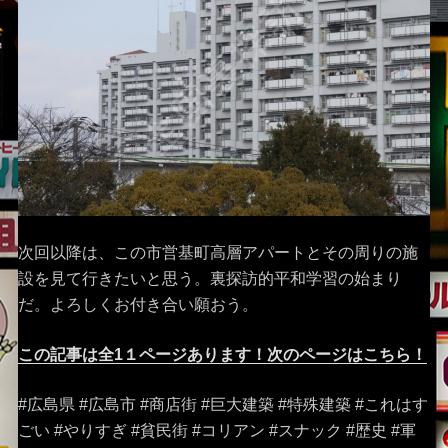
次回以降は、この市営基町高層アパートとその周りの施
設を見て行きたいと思う。裏探訪的平和学習の始まり
だ。よろしくお付き合い願おう。
この記事は全1１ページあります！次のページはこちら！
#広島県 #広島市 #商店街 #巨大建築 #特殊建築 #これはす
ごい #やりすぎ #貧民街 #コリアン #スナック #歴史 #軍