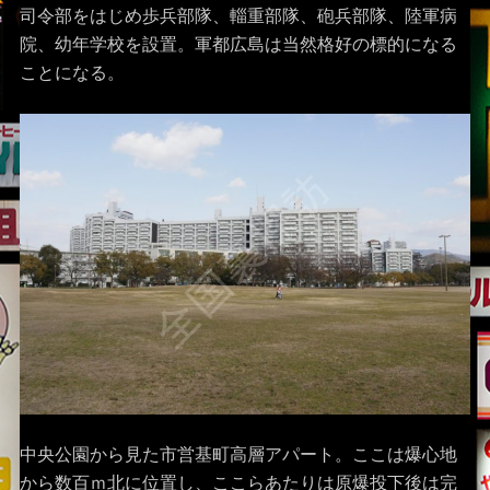
司令部をはじめ歩兵部隊、輜重部隊、砲兵部隊、陸軍病
院、幼年学校を設置。軍都広島は当然格好の標的になる
ことになる。
中央公園から見た市営基町高層アパート。ここは爆心地
から数百ｍ北に位置し、ここらあたりは原爆投下後は完