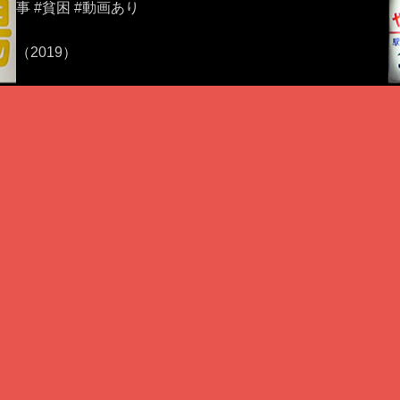
事 #貧困 #動画あり
（2019）