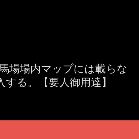
馬場場内マップには載らな
入する。【要人御用達】