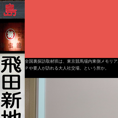
全国裏探訪取材班は、東京競馬場内東側メモリア
Ｐや要人が訪れる大人社交場。という所か。