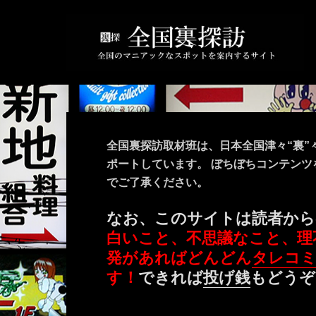
全国裏探訪取材班は、日本全国津々“裏”
ポートしています。 ぼちぼちコンテン
でご了承ください。
なお、このサイトは読者から
白いこと、不思議なこと、理
発があればどんどん
タレコ
す！
できれば
投げ銭
もどうぞ