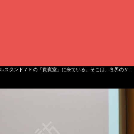
ルスタンド７Ｆの「貴賓室」に来ている。そこは、各界のＶＩ