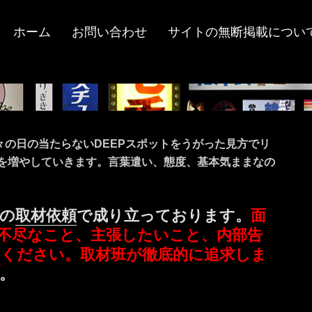
ホーム
お問い合わせ
サイトの無断掲載につい
々の日の当たらないDEEPスポットをうがった見方でリ
ツを増やしていきます。言葉遣い、態度、基本気ままなの
の
取材依頼
で成り立っております。
面
不尽なこと、主張したいこと、内部告
ミ
ください。取材班が徹底的に追求しま
。