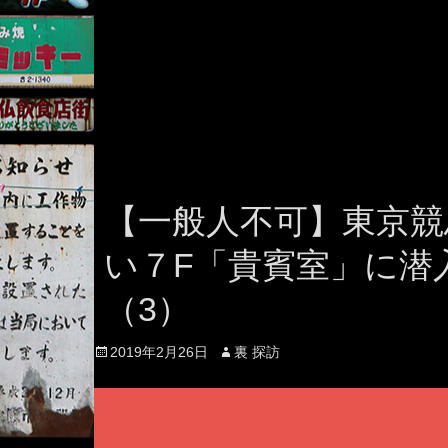
【一般人不可】東京競
い７F「貴賓室」に潜
（3）
Posted
Author
2019年2月26日
裏 探訪
on