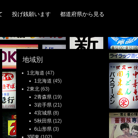
て
投げ銭願います
都道府県から見る
地域別
1北海道
(47)
1北海道
(45)
2東北
(63)
2青森県
(19)
3岩手県
(21)
4宮城県
(8)
5秋田県
(12)
6山形県
(3)
3関東
(102)