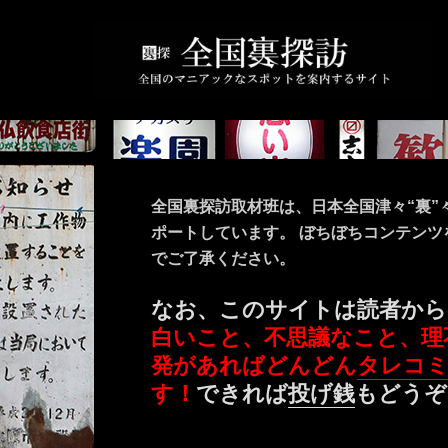
全国裏探訪取材班は、日本全国津々“裏”
ポートしています。 ぼちぼちコンテン
でご了承ください。
なお、このサイトは読者から
白いこと、不思議なこと、理
発があればどんどん
タレコ
す！
できれば
投げ銭
もどうぞ