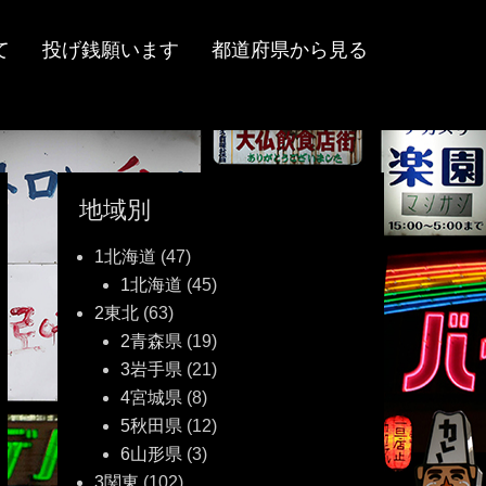
て
投げ銭願います
都道府県から見る
地域別
1北海道
(47)
1北海道
(45)
2東北
(63)
2青森県
(19)
3岩手県
(21)
4宮城県
(8)
5秋田県
(12)
6山形県
(3)
3関東
(102)