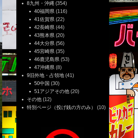
8九州・沖縄
(354)
40福岡県
(116)
41佐賀県
(22)
42長崎県
(44)
43熊本県
(20)
44大分県
(56)
45宮崎県
(35)
46鹿児島県
(53)
47沖縄県
(8)
9旧外地・占領地
(41)
50中国
(30)
51アジアその他
(20)
その他
(12)
特別ページ（投げ銭の方のみ）
(10)