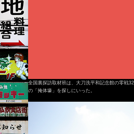
全国裏探訪取材班は、大刀洗平和記念館の零戦3
の「掩体壕」を探しにいった。