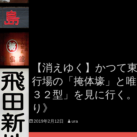
【消えゆく】かつて
行場の「掩体壕」と唯
３２型」を見に行く。
り》
Posted
Author
2019年2月12日
ura
on