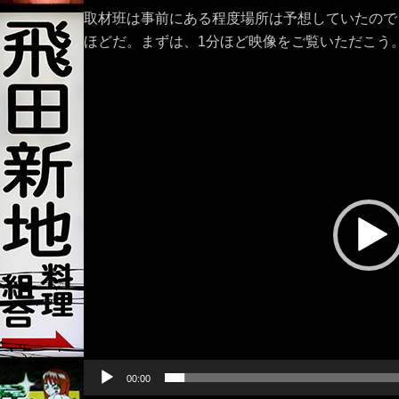
取材班は事前にある程度場所は予想していたので
ほどだ。まずは、1分ほど映像をご覧いただこう
動
画
プ
レ
ー
ヤ
ー
00:00