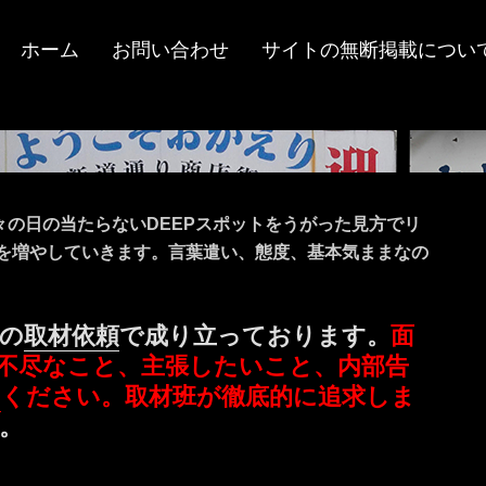
ホーム
お問い合わせ
サイトの無断掲載につい
々の日の当たらないDEEPスポットをうがった見方でリ
ツを増やしていきます。言葉遣い、態度、基本気ままなの
の
取材依頼
で成り立っております。
面
不尽なこと、主張したいこと、内部告
ミ
ください。取材班が徹底的に追求しま
。