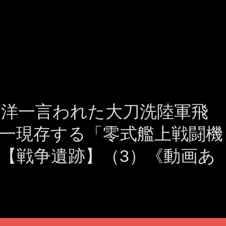
東洋一言われた大刀洗陸軍飛
一現存する「零式艦上戦闘機
【戦争遺跡】（3）《動画あ