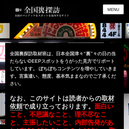
MENU
全国裏探訪取材班は、日本全国津々“裏”々の日の当
たらないDEEPスポットをうがった見方でリポート
しています。 ぼちぼちコンテンツを増やしていきま
す。言葉遣い、態度、基本気ままなのでご了承くだ
さい。
なお、このサイトは読者からの
取材
依頼
で成り立っております。
面白い
こと、不思議なこと、理不尽なこ
と、主張したいこと、内部告発があ