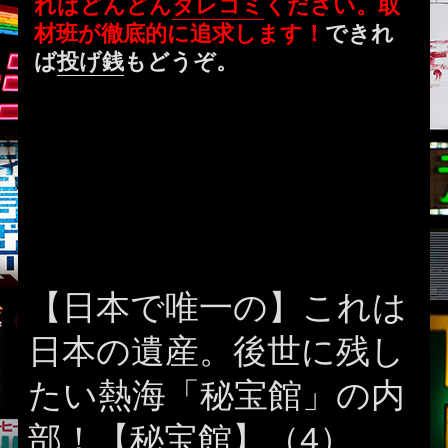
ればどんどん
タレコミ
ください。取
材班が徹底的に追求します！
できれ
ば
投げ銭
もどうぞ。
【日本で唯一の】これは
日本の遺産。後世に残し
たい熱海「秘宝館」の内
部！【秘宝館】（4）