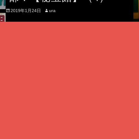
Posted
Author
2019年1月24日
ura
on