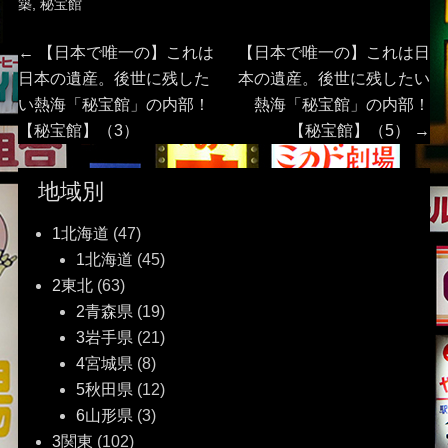
築
,
秘宝館
投
Previous
Next
←
【日本で唯一の】これは
【日本で唯一の】これは日
post:
post:
日本の遺産。後世に残した
本の遺産。後世に残したい
稿
い熱海「秘宝館」の内部！
熱海「秘宝館」の内部！
【秘宝館】（3）
【秘宝館】（5）
→
ナ
ビ
地域別
ゲ
1北海道
(47)
1北海道
(45)
ー
2東北
(63)
2青森県
(19)
シ
3岩手県
(21)
ョ
4宮城県
(8)
5秋田県
(12)
ン
6山形県
(3)
3関東
(102)