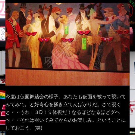
今度は仮面舞踏会の様子。あなたも仮面を被って覗いて
みてみて。と好奇心を掻き立てんばかりだ。さて覗く
と・・うわ！３D！立体視だ！なるほどなるほどグヘ
ヘ・・それは覗いてみてからのお楽しみ。ということに
しておこう。(笑)