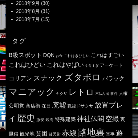
2018年9月
(30)
2018年8月
(31)
2018年7月
(15)
タグ
B級スポット
これはすごい
DQN
これはきびしい
お金
これはひどい
これはやばい
アーケード
やりすぎ
ズタボロ
スナック
コリアン
バラック
マニアック
レトロ
人権
ヤクザ
事件
不法占拠
廃墟
放置プレ
公明党
商店街
在日
戦後ドサクサ
歴史
イ
神社仏閣
空撮
特殊建築
裏
激安
焼肉
路地裏
赤線
遊
貧困
風俗
観光地
貧民街
軍事