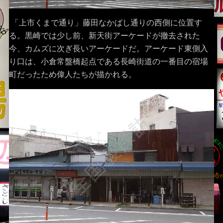
「上市くまで通り」藤田なかばし通りの西側に位置す
る。黒崎では少し前、新天街アーケードが撤去された
今、カムズに次ぎ長いアーケードだ。アーケード東側入
り口は、小倉常盤橋起点である長崎街道の一番目の宿場
町だったため偉人たちが描かれる。