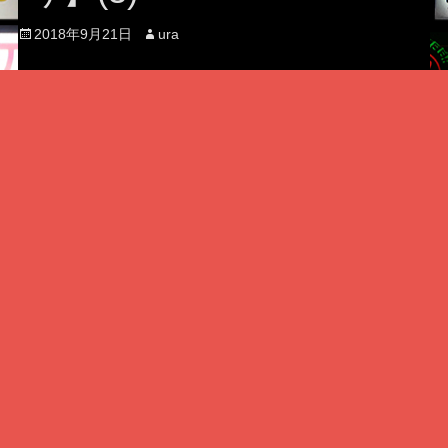
Posted
Author
2018年9月21日
ura
on