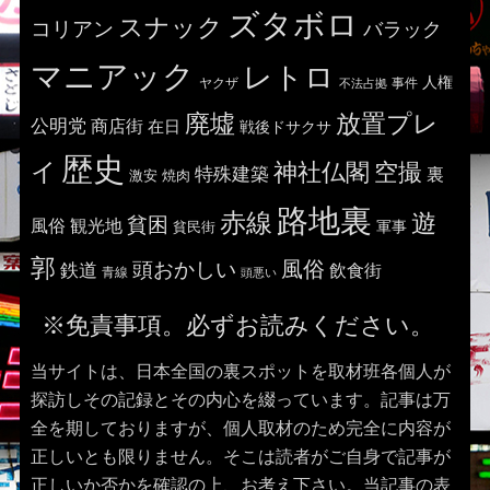
ズタボロ
スナック
コリアン
バラック
マニアック
レトロ
人権
ヤクザ
事件
不法占拠
廃墟
放置プレ
公明党
商店街
在日
戦後ドサクサ
歴史
イ
神社仏閣
空撮
特殊建築
裏
激安
焼肉
路地裏
赤線
遊
貧困
風俗
観光地
貧民街
軍事
郭
風俗
頭おかしい
鉄道
飲食街
青線
頭悪い
※免責事項。必ずお読みください。
当サイトは、日本全国の裏スポットを取材班各個人が
探訪しその記録とその内心を綴っています。記事は万
全を期しておりますが、個人取材のため完全に内容が
正しいとも限りません。そこは読者がご自身で記事が
正しいか否かを確認の上、お考え下さい。当記事の表