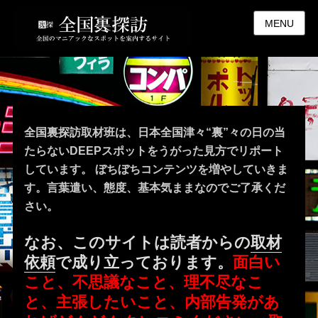
MENU
全国裏探訪取材班は、日本全国津々“裏”々の日の当
たらないDEEPスポットをうがった見方でリポート
しています。 ぼちぼちコンテンツを増やしていきま
す。言葉遣い、態度、基本気ままなのでご了承くだ
さい。
なお、このサイトは読者からの
取材
依頼
で成り立っております。
面白い
こと、不思議なこと、理不尽なこ
と、主張したいこと、内部告発があ