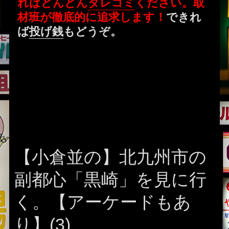
ればどんどん
タレコミ
ください。取
材班が徹底的に追求します！
できれ
ば
投げ銭
もどうぞ。
【小倉並の】北九州市の
副都心「黒崎」を見に行
く。【アーケードもあ
り】(3)