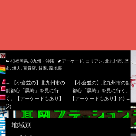
Categories
Tags
40福岡県
,
8九州・沖縄
アーケード
,
コリアン
,
北九州市
,
歴
史
,
焼肉
,
百貨店
,
貧困
,
路地裏
投
Previous
Next
←
【小倉並の】北九州市の
【小倉並の】北九州市の副
post:
post:
副都心「黒崎」を見に行
都心「黒崎」を見に行く。
稿
く。【アーケードもあり】
【アーケードもあり】(4)
→
(2)
ナ
ビ
地域別