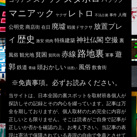
マニアック
レトロ
人権
ヤクザ
事件
不法占拠
廃墟
放置プレ
公明党
商店街
在日
戦後ドサクサ
歴史
イ
神社仏閣
空撮
特殊建築
裏
激安
焼肉
路地裏
赤線
遊
貧困
風俗
観光地
貧民街
軍事
郭
風俗
頭おかしい
鉄道
飲食街
青線
頭悪い
※免責事項。必ずお読みください。
当サイトは、日本全国の裏スポットを取材班各個人が
探訪しその記録とその内心を綴っています。記事は万
全を期しておりますが、個人取材のため完全に内容が
正しいとも限りません。そこは読者がご自身で記事が
正しいか否かを確認の上、お考え下さい。当記事の表
現は憲法で保障されている表現の自由で免責とさせて