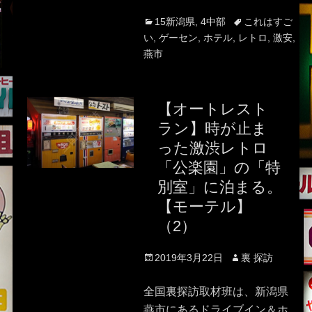
Categories
Tags
15新潟県
,
4中部
これはすご
い
,
ゲーセン
,
ホテル
,
レトロ
,
激安
,
燕市
【オートレスト
ラン】時が止ま
った激渋レトロ
「公楽園」の「特
別室」に泊まる。
【モーテル】
（2）
Posted
Author
2019年3月22日
裏 探訪
on
全国裏探訪取材班は、新潟県
燕市にあるドライブイン＆ホ