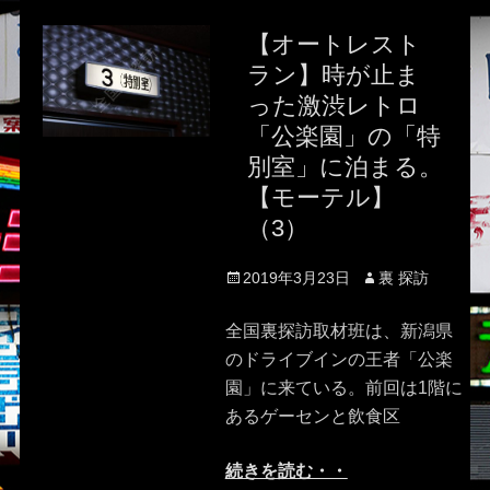
【オートレスト
ラン】時が止ま
った激渋レトロ
「公楽園」の「特
別室」に泊まる。
【モーテル】
（3）
Posted
Author
2019年3月23日
裏 探訪
on
全国裏探訪取材班は、新潟県
のドライブインの王者「公楽
園」に来ている。前回は1階に
あるゲーセンと飲食区
続きを読む・・