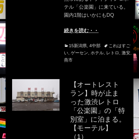
テル「公楽園」に来ている。
園内1階はいかにもDQ
続きを読む・・
Categories
Tags
15新潟県
,
4中部
これはすご
い
,
ゲーセン
,
ホテル
,
レトロ
,
激安
,
燕市
【オートレスト
ラン】時が止ま
った激渋レトロ
「公楽園」の「特
別室」に泊まる。
【モーテル】
（1）