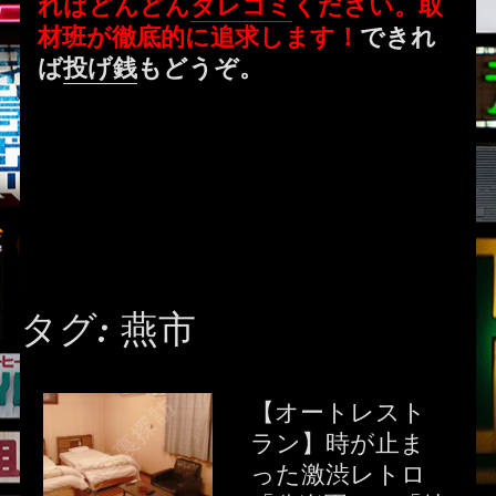
ればどんどん
タレコミ
ください。取
材班が徹底的に追求します！
できれ
ば
投げ銭
もどうぞ。
タグ:
燕市
【オートレスト
ラン】時が止ま
った激渋レトロ