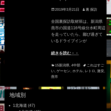
Posted
Author
2019年3月21日
裏 探訪
on
全国裏探訪取材班は、新潟県
燕市の国道116号線分水町周辺
を走っていたら、鄙び過ぎて
いるドライブインが
続きを読む・・
Categories
Tags
15新潟県
,
4中部
これはすご
い
,
ゲーセン
,
ホテル
,
レトロ
,
激安
,
燕市
地域別
1北海道
(47)