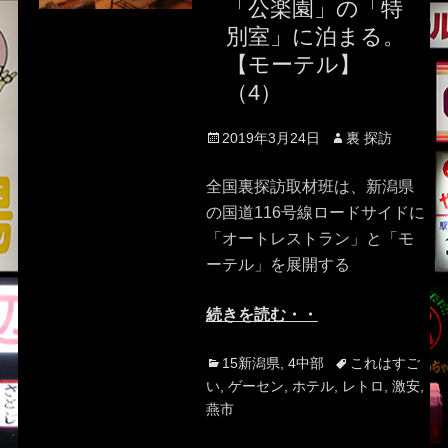
「公楽園」の「特
別室」に泊まる。
【モーテル】
（4）
Posted
Author
2019年3月24日
裏 探訪
on
全国裏探訪取材班は、新潟県
の国道116号線ロードサイドに
「オートレストラン」と「モ
ーテル」を展開する
続きを読む・・
Categories
Tags
15新潟県
,
4中部
これはすご
い
,
ゲーセン
,
ホテル
,
レトロ
,
激安
,
燕市