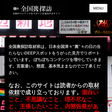
MENU
全国裏探訪取材班は、日本全国津々“裏”々の日の当
たらないDEEPスポットをうがった見方でリポート
しています。 ぼちぼちコンテンツを増やしていきま
す。言葉遣い、態度、基本気ままなのでご了承くだ
さい。
なお、このサイトは読者からの
取材
依頼
で成り立っております。
面白い
こと、不思議なこと、理不尽なこ
と、主張したいこと、内部告発があ