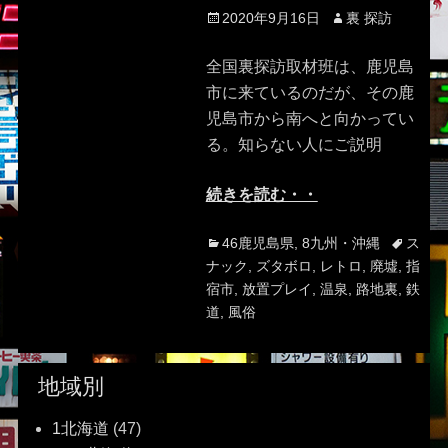
Posted
Author
2020年9月16日
裏 探訪
on
全国裏探訪取材班は、鹿児島
市に来ているのだが、その鹿
児島市から南へと向かってい
る。知らない人にご説明
続きを読む・・
Categories
Tags
46鹿児島県
,
8九州・沖縄
ス
ナック
,
ズタボロ
,
レトロ
,
廃墟
,
指
宿市
,
放置プレイ
,
温泉
,
路地裏
,
鉄
道
,
風俗
地域別
1北海道
(47)