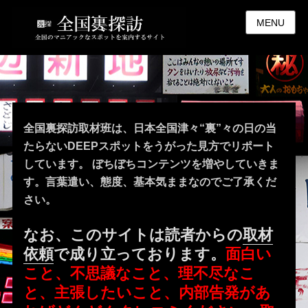
MENU
全国裏探訪取材班は、日本全国津々“裏”々の日の当
たらないDEEPスポットをうがった見方でリポート
しています。 ぼちぼちコンテンツを増やしていきま
す。言葉遣い、態度、基本気ままなのでご了承くだ
さい。
なお、このサイトは読者からの
取材
依頼
で成り立っております。
面白い
こと、不思議なこと、理不尽なこ
と、主張したいこと、内部告発があ