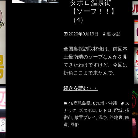
タボロ温泉街
【ソープ！！】
（4）
Posted
Author
2020年9月19日
裏 探訪
on
全国裏探訪取材班は、前回本
土最南端のソープなんかを見
てきたわけですけど、今回は
折角ここまで来たんで、
続きを読む・・
Categories
Tags
46鹿児島県
,
8九州・沖縄
ス
ナック
,
ズタボロ
,
レトロ
,
廃墟
,
指
宿市
,
放置プレイ
,
温泉
,
路地裏
,
鉄
道
,
風俗