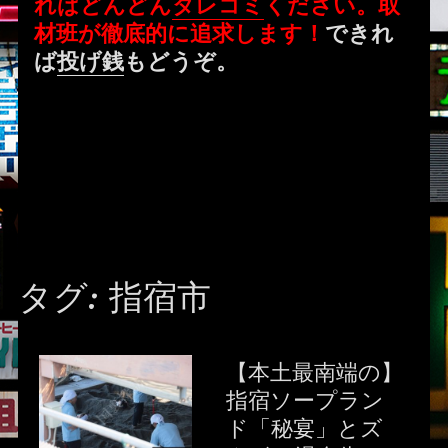
ればどんどん
タレコミ
ください。取
材班が徹底的に追求します！
できれ
ば
投げ銭
もどうぞ。
タグ:
指宿市
【本土最南端の】
指宿ソープラン
ド「秘宴」とズ