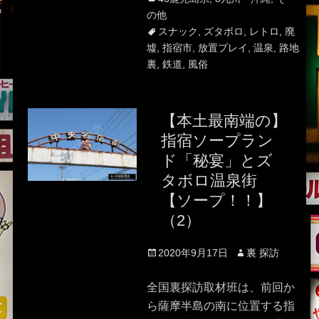
の他
スナック
,
ズタボロ
,
レトロ
,
廃
墟
,
指宿市
,
放置プレイ
,
温泉
,
路地
裏
,
鉄道
,
風俗
【本土最南端の】
指宿ソープラン
ド「秘宴」とズ
タボロ温泉街
【ソープ！！】
（2）
Posted
Author
2020年9月17日
裏 探訪
on
全国裏探訪取材班は、前回か
ら薩摩半島の南に位置する指