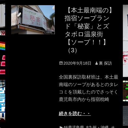
【本土最南端の】
指宿ソープラン
ド「秘宴」とズ
タボロ温泉街
【ソープ！！】
（3）
Posted
Author
2020年9月18日
裏 探訪
on
全国裏探訪取材班は、本土最
南端のソープがあるとのタレ
コミを頂戴したのでさっそく
鹿児島市内から指宿枕崎
続きを読む・・
Categories
Tag
46鹿児島県
,
8九州・沖縄
,
そ