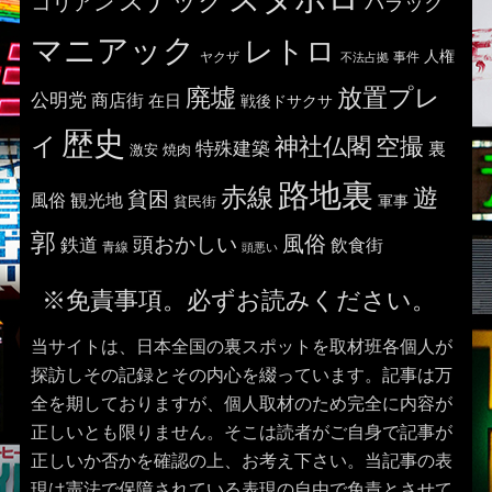
スナック
コリアン
バラック
マニアック
レトロ
人権
ヤクザ
事件
不法占拠
廃墟
放置プレ
公明党
商店街
在日
戦後ドサクサ
歴史
イ
神社仏閣
空撮
特殊建築
裏
激安
焼肉
路地裏
赤線
遊
貧困
風俗
観光地
貧民街
軍事
郭
風俗
頭おかしい
鉄道
飲食街
青線
頭悪い
※免責事項。必ずお読みください。
当サイトは、日本全国の裏スポットを取材班各個人が
探訪しその記録とその内心を綴っています。記事は万
全を期しておりますが、個人取材のため完全に内容が
正しいとも限りません。そこは読者がご自身で記事が
正しいか否かを確認の上、お考え下さい。当記事の表
現は憲法で保障されている表現の自由で免責とさせて