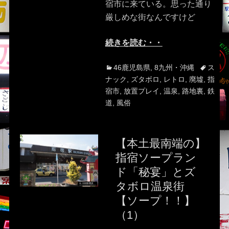
宿市に来ている。思った通り
厳しめな街なんですけど
続きを読む・・
Categories
Tags
46鹿児島県
,
8九州・沖縄
ス
ナック
,
ズタボロ
,
レトロ
,
廃墟
,
指
宿市
,
放置プレイ
,
温泉
,
路地裏
,
鉄
道
,
風俗
【本土最南端の】
指宿ソープラン
ド「秘宴」とズ
タボロ温泉街
【ソープ！！】
（1）