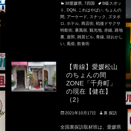
Categories
Tags
38愛媛県
,
7四国
B級スポッ
ト
,
DQN
,
これはやばい
,
ちょんの
間
,
アーケード
,
スナック
,
ズタボ
ロ
,
ホテル
,
商店街
,
戦後ドサクサ
特飲街
,
裏風俗
,
観光地
,
赤線
,
路地
裏
,
遊郭
,
雑居ビル
,
青線
,
頭おかし
い
,
風俗
,
飲食街
【青線】愛媛松山
のちょんの間
ZONE「千舟町」
の現在【健在】
（2）
Posted
Author
2021年10月17日
裏 探訪
on
全国裏探訪取材班は、愛媛県