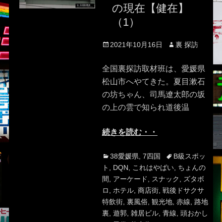
の現在【健在】
（1）
Posted
Author
2021年10月16日
裏 探訪
on
全国裏探訪取材班は、愛媛県
松山市へやてきた。夏目漱石
の坊ちゃん、司馬遼太郎の坂
の上の雲で知られ道後温
続きを読む・・
Categories
Tags
38愛媛県
,
7四国
B級スポッ
ト
,
DQN
,
これはやばい
,
ちょんの
間
,
アーケード
,
スナック
,
ズタボ
ロ
,
ホテル
,
商店街
,
戦後ドサクサ
特飲街
,
裏風俗
,
観光地
,
赤線
,
路地
裏
,
遊郭
,
雑居ビル
,
青線
,
頭おかし