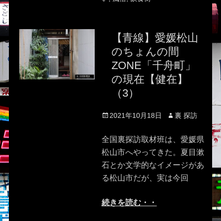
【青線】愛媛松山
のちょんの間
ZONE「千舟町」
の現在【健在】
（3）
Posted
Author
2021年10月18日
裏 探訪
on
全国裏探訪取材班は、愛媛県
松山市へやってきた。夏目漱
石とか文学的なイメージがあ
る松山市だが、実は今回
続きを読む・・