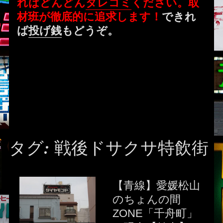
ればどんどん
タレコミ
ください。取
材班が徹底的に追求します！
できれ
ば
投げ銭
もどうぞ。
タグ:
戦後ドサクサ特飲街
【青線】愛媛松山
のちょんの間
ZONE「千舟町」