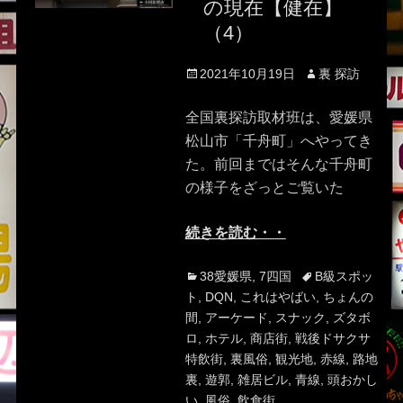
の現在【健在】
（4）
Posted
Author
2021年10月19日
裏 探訪
on
全国裏探訪取材班は、愛媛県
松山市「千舟町」へやってき
た。前回まではそんな千舟町
の様子をざっとご覧いた
続きを読む・・
Categories
Tags
38愛媛県
,
7四国
B級スポッ
ト
,
DQN
,
これはやばい
,
ちょんの
間
,
アーケード
,
スナック
,
ズタボ
ロ
,
ホテル
,
商店街
,
戦後ドサクサ
特飲街
,
裏風俗
,
観光地
,
赤線
,
路地
裏
,
遊郭
,
雑居ビル
,
青線
,
頭おかし
い
,
風俗
,
飲食街