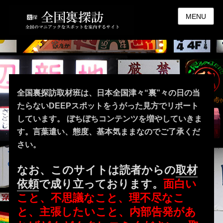
MENU
全国裏探訪取材班は、日本全国津々“裏”々の日の当
たらないDEEPスポットをうがった見方でリポート
しています。 ぼちぼちコンテンツを増やしていきま
す。言葉遣い、態度、基本気ままなのでご了承くだ
さい。
なお、このサイトは読者からの
取材
依頼
で成り立っております。
面白い
こと、不思議なこと、理不尽なこ
と、主張したいこと、内部告発があ