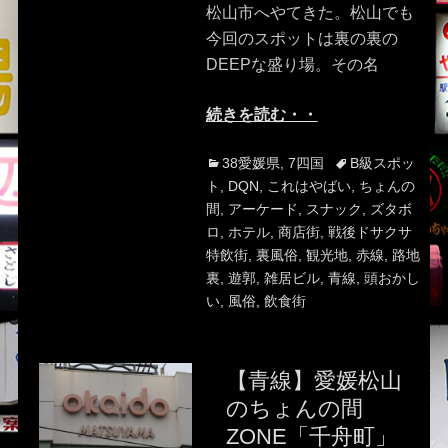
松山市へやてきた。松山でも
今回のスポットは裏の裏の
DEEPな盛り場。その名
続きを読む・・
Categories
Tags
38愛媛県
,
7四国
B級スポッ
ト
,
DQN
,
これはやばい
,
ちょんの
間
,
アーケード
,
スナック
,
ズタボ
ロ
,
ホテル
,
商店街
,
戦後ドサクサ
特飲街
,
裏風俗
,
観光地
,
赤線
,
路地
裏
,
遊郭
,
雑居ビル
,
青線
,
頭おかし
い
,
風俗
,
飲食街
【青線】愛媛松山
のちょんの間
ZONE「千舟町」