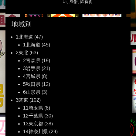
い
,
風俗
,
飲食街
地域別
1北海道
(47)
1北海道
(45)
2東北
(63)
2青森県
(19)
3岩手県
(21)
4宮城県
(8)
5秋田県
(12)
6山形県
(3)
3関東
(102)
11埼玉県
(8)
12千葉県
(30)
13東京都
(38)
14神奈川県
(29)