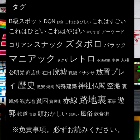
タグ
B級スポット
これはすごい
DQN
これはきびしい
お金
これはひどい
これはやばい
アーケード
やりすぎ
ズタボロ
スナック
コリアン
バラック
マニアック
レトロ
人権
ヤクザ
事件
不法占拠
廃墟
放置プレ
公明党
商店街
在日
戦後ドサクサ
歴史
イ
神社仏閣
空撮
特殊建築
裏
激安
焼肉
路地裏
赤線
遊
貧困
風俗
観光地
貧民街
軍事
郭
風俗
頭おかしい
鉄道
飲食街
青線
頭悪い
※免責事項。必ずお読みください。