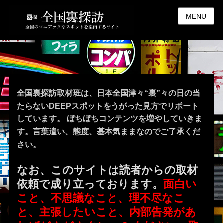
MENU
全国裏探訪取材班は、日本全国津々“裏”々の日の当
たらないDEEPスポットをうがった見方でリポート
しています。 ぼちぼちコンテンツを増やしていきま
す。言葉遣い、態度、基本気ままなのでご了承くだ
さい。
なお、このサイトは読者からの
取材
依頼
で成り立っております。
面白い
こと、不思議なこと、理不尽なこ
と、主張したいこと、内部告発があ