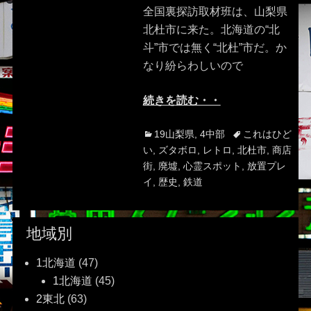
全国裏探訪取材班は、山梨県
北杜市に来た。北海道の“北
斗”市では無く“北杜”市だ。か
なり紛らわしいので
続きを読む・・
Categories
Tags
19山梨県
,
4中部
これはひど
い
,
ズタボロ
,
レトロ
,
北杜市
,
商店
街
,
廃墟
,
心霊スポット
,
放置プレ
イ
,
歴史
,
鉄道
地域別
1北海道
(47)
1北海道
(45)
2東北
(63)