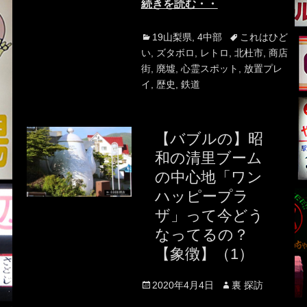
続きを読む・・
Categories
Tags
19山梨県
,
4中部
これはひど
い
,
ズタボロ
,
レトロ
,
北杜市
,
商店
街
,
廃墟
,
心霊スポット
,
放置プレ
イ
,
歴史
,
鉄道
【バブルの】昭
和の清里ブーム
の中心地「ワン
ハッピープラ
ザ」って今どう
なってるの？
【象徴】（1）
Posted
Author
2020年4月4日
裏 探訪
on