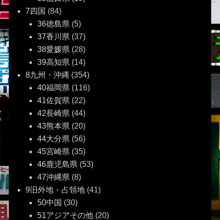
7四国
(84)
36徳島県
(5)
37香川県
(37)
38愛媛県
(28)
39高知県
(14)
8九州・沖縄
(354)
40福岡県
(116)
41佐賀県
(22)
42長崎県
(44)
43熊本県
(20)
44大分県
(56)
45宮崎県
(35)
46鹿児島県
(53)
47沖縄県
(8)
9旧外地・占領地
(41)
50中国
(30)
51アジアその他
(20)