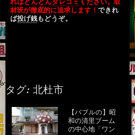
ればどんどん
タレコミ
ください。取
材班が徹底的に追求します！
できれ
ば
投げ銭
もどうぞ。
タグ:
北杜市
【バブルの】昭
和の清里ブーム
の中心地「ワン