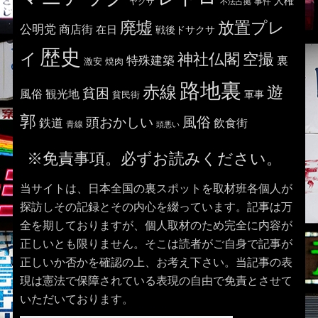
人権
ヤクザ
事件
不法占拠
廃墟
放置プレ
公明党
商店街
在日
戦後ドサクサ
歴史
イ
神社仏閣
空撮
特殊建築
裏
激安
焼肉
路地裏
赤線
遊
貧困
風俗
観光地
貧民街
軍事
郭
風俗
頭おかしい
鉄道
飲食街
青線
頭悪い
※免責事項。必ずお読みください。
当サイトは、日本全国の裏スポットを取材班各個人が
探訪しその記録とその内心を綴っています。記事は万
全を期しておりますが、個人取材のため完全に内容が
正しいとも限りません。そこは読者がご自身で記事が
正しいか否かを確認の上、お考え下さい。当記事の表
現は憲法で保障されている表現の自由で免責とさせて
いただいております。