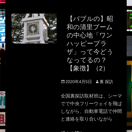
【バブルの】昭
和の清里ブーム
の中心地「ワン
ハッピープラ
ザ」って今どう
なってるの？
【象徴】（2）
Posted
Author
2020年4月5日
裏 探訪
on
全国裏探訪取材班は、シーマ
でで中央フリーウェイを飛ば
しながら、自動車電話で仲間
と連絡を取り合いながら