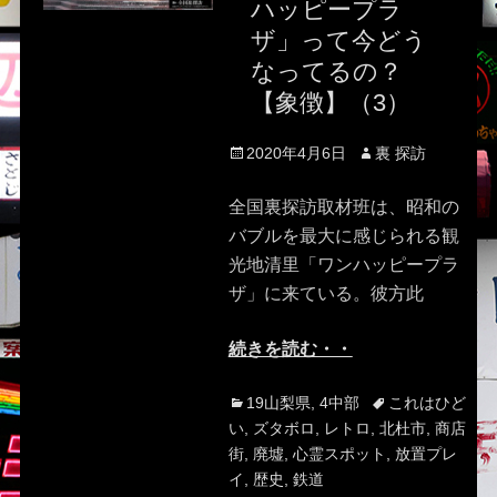
ハッピープラ
ザ」って今どう
なってるの？
【象徴】（3）
Posted
Author
2020年4月6日
裏 探訪
on
全国裏探訪取材班は、昭和の
バブルを最大に感じられる観
光地清里「ワンハッピープラ
ザ」に来ている。彼方此
続きを読む・・
Categories
Tags
19山梨県
,
4中部
これはひど
い
,
ズタボロ
,
レトロ
,
北杜市
,
商店
街
,
廃墟
,
心霊スポット
,
放置プレ
イ
,
歴史
,
鉄道