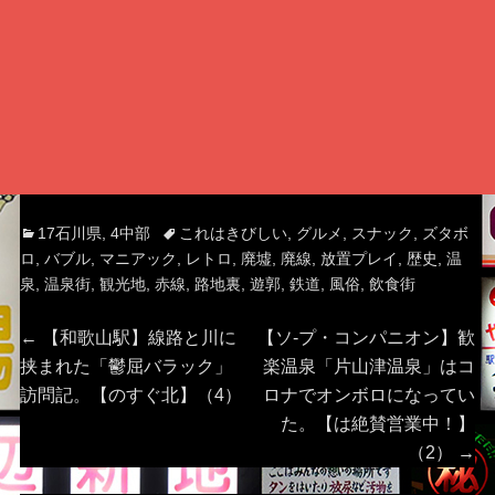
Categories
Tags
17石川県
,
4中部
これはきびしい
,
グルメ
,
スナック
,
ズタボ
ロ
,
バブル
,
マニアック
,
レトロ
,
廃墟
,
廃線
,
放置プレイ
,
歴史
,
温
泉
,
温泉街
,
観光地
,
赤線
,
路地裏
,
遊郭
,
鉄道
,
風俗
,
飲食街
投
Previous
Next
←
【和歌山駅】線路と川に
【ソ-プ・コンパニオン】歓
post:
post:
挟まれた「鬱屈バラック」
楽温泉「片山津温泉」はコ
稿
訪問記。【のすぐ北】（4）
ロナでオンボロになってい
た。【は絶賛営業中！】
ナ
（2）
→
ビ