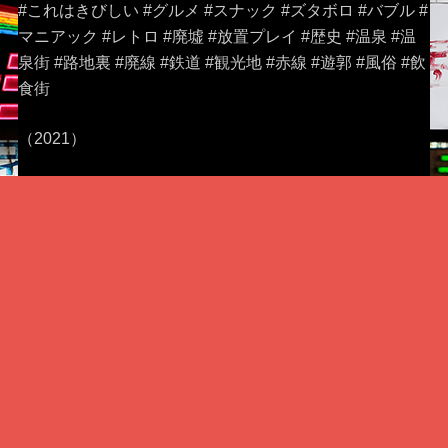
#これはきびしい #グルメ #スナック #ズタボロ #バブル #
マニアック #レトロ #廃墟 #放置プレイ #歴史 #温泉 #温
泉街 #路地裏 #廃線 #鉄道 #観光地 #赤線 #遊郭 #風俗 #飲
食街
（2021）