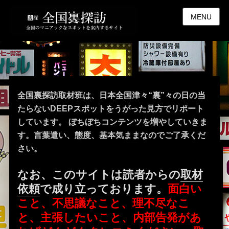
MENU
全国裏探訪取材班は、日本全国津々“裏”々の日の当
たらないDEEPスポットをうがった見方でリポート
しています。 ぼちぼちコンテンツを増やしていきま
す。言葉遣い、態度、基本気ままなのでご了承くだ
さい。
なお、このサイトは読者からの
取材
依頼
で成り立っております。
面白い
こと、不思議なこと、理不尽なこ
と、主張したいこと、内部告発があ