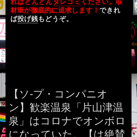
ればどんどん
タレコミ
ください。取
材班が徹底的に追求します！
できれ
ば
投げ銭
もどうぞ。
【ソ-プ・コンパニオ
ン】歓楽温泉「片山津温
泉」はコロナでオンボロ
になっていた。【は絶賛