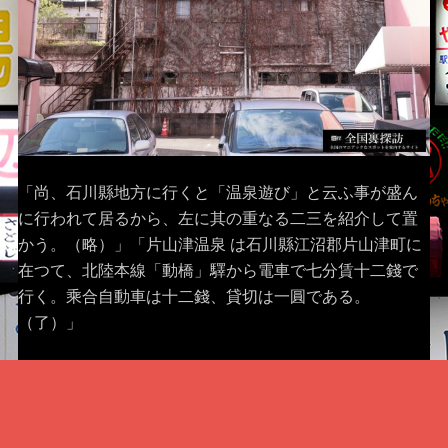
「尚、石川縣地方に行くと「温泉遊び」と云ふ事が盛ん
に行われて居るから、左に其の重なる二三を紹介して置
かう。（略）」「片山津温泉 は石川縣江沼郡片山津町に
在つて、北陸本線「動橋」驛から電車で七分賃十二錢で
行く。乘合自動車は十二錢、貸切は一圓である。
（了）」