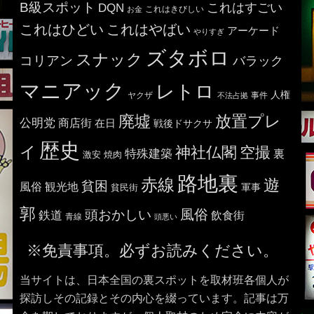
B級スポット
これはすごい
DQN
これはきびしい
お金
これはひどい
これはやばい
アーケード
やりすぎ
ズタボロ
スナック
コリアン
バラック
マニアック
レトロ
人権
ヤクザ
事件
不法占拠
廃墟
放置プレ
公明党
商店街
在日
戦後ドサクサ
歴史
イ
神社仏閣
空撮
特殊建築
裏
激安
焼肉
路地裏
赤線
遊
貧困
風俗
観光地
貧民街
軍事
郭
風俗
頭おかしい
鉄道
飲食街
青線
頭悪い
※免責事項。必ずお読みください。
当サイトは、日本全国の裏スポットを取材班各個人が
探訪しその記録とその内心を綴っています。記事は万