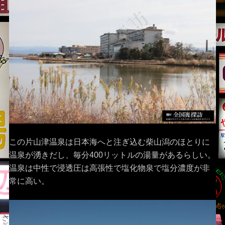
この片山津温泉は日本海へと注ぎ込む柴山潟のほとりに
温泉が湧きだし、毎分400リットルの湯量があるらしい。
温泉は中性で浸透圧は高張性で塩化物泉で塩分濃度が非
常に高い。