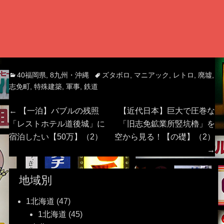
Categories
Tags
40福岡県
,
8九州・沖縄
ズタボロ
,
マニアック
,
レトロ
,
廃墟
,
志免町
,
特殊建築
,
軍事
,
鉄道
投
Previous
Next
←
【一泊】バブルの残照
【近代日本】巨大で圧巻な
post:
post:
「レストホテル道後城」に
「旧志免鉱業所竪坑櫓」を
稿
宿泊したい【50万】（2）
空から見る！【の礎】（2）
→
ナ
ビ
地域別
ゲ
1北海道
(47)
1北海道
(45)