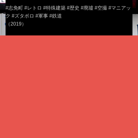
#志免町 #レトロ #特殊建築 #歴史 #廃墟 #空撮 #マニアッ
ク #ズタボロ #軍事 #鉄道
（2019）