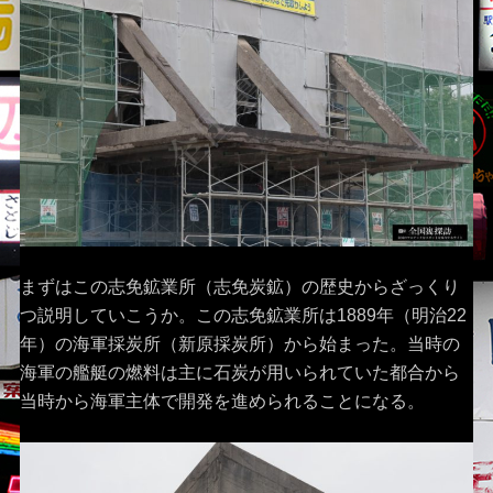
まずはこの志免鉱業所（志免炭鉱）の歴史からざっくり
つ説明していこうか。この志免鉱業所は1889年（明治22
年）の海軍採炭所（新原採炭所）から始まった。当時の
海軍の艦艇の燃料は主に石炭が用いられていた都合から
当時から海軍主体で開発を進められることになる。