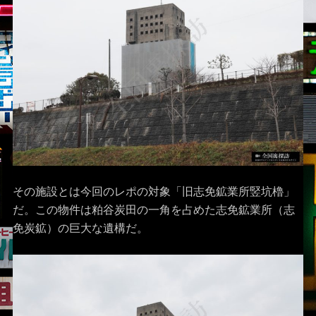
その施設とは今回のレポの対象「旧志免鉱業所竪坑櫓」
だ。この物件は粕谷炭田の一角を占めた志免鉱業所（志
免炭鉱）の巨大な遺構だ。