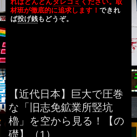
ればどんどん
タレコミ
ください。取
材班が徹底的に追求します！
できれ
ば
投げ銭
もどうぞ。
【近代日本】巨大で圧巻
な「旧志免鉱業所竪坑
櫓」を空から見る！【の
礎】（1）