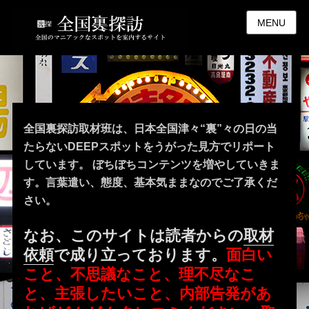
MENU
全国裏探訪取材班は、日本全国津々“裏”々の日の当
たらないDEEPスポットをうがった見方でリポート
しています。 ぼちぼちコンテンツを増やしていきま
す。言葉遣い、態度、基本気ままなのでご了承くだ
さい。
なお、このサイトは読者からの
取材
依頼
で成り立っております。
面白い
こと、不思議なこと、理不尽なこ
と、主張したいこと、内部告発があ