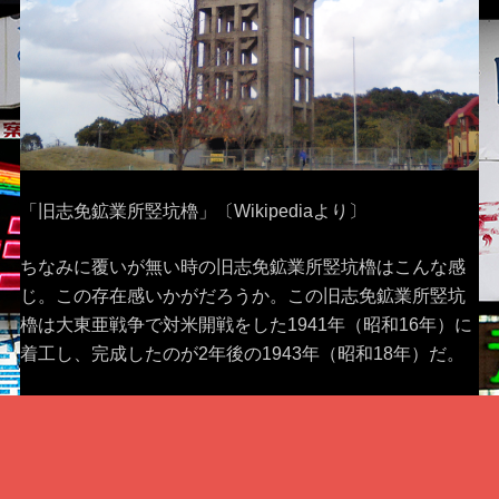
「旧志免鉱業所竪坑櫓」〔Wikipediaより〕
ちなみに覆いが無い時の旧志免鉱業所竪坑櫓はこんな感
じ。この存在感いかがだろうか。この旧志免鉱業所竪坑
櫓は大東亜戦争で対米開戦をした1941年（昭和16年）に
着工し、完成したのが2年後の1943年（昭和18年）だ。