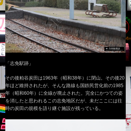
「志免駅跡」
その後粕谷炭田は1963年（昭和38年）に閉山。その後20
年ほど維持されたが、そんな路線も国鉄民営化前の1985
年（昭和60年）に全線が廃止された。完全にかつての姿
を消したと思われるこの志免地区だが、未だここには往
時の炭田の規模を語り継ぐ施設が残っている。