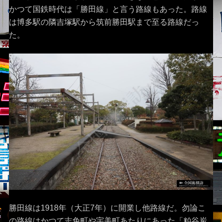
かつて国鉄時代は「勝田線」と言う路線もあった。路線
は博多駅の隣吉塚駅から筑前勝田駅まで至る路線だっ
た。
勝田線は1918年（大正7年）に開業し他路線だ。勿論こ
の路線はかつて志免町や宇美町あたりにあった「粕谷炭