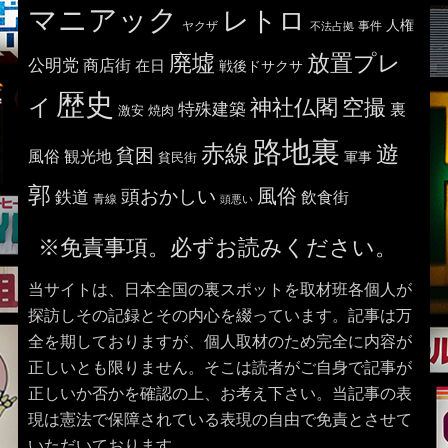
マニアック
レトロ
人権
ヤクザ
事件
不法占拠
廃墟
放置プレ
公明党
商店街
在日
戦後ドサクサ
歴史
イ
神社仏閣
空撮
特殊建築
裏
激安
焼肉
路地裏
赤線
遊
貧困
風俗
観光地
貧民街
軍事
郭
風俗
頭おかしい
鉄道
飲食街
青線
頭悪い
※免責事項。必ずお読みください。
当サイトは、日本全国の裏スポットを取材班各個人が
探訪しその記録とその内心を綴っています。記事は万
全を期しておりますが、個人取材のため完全に内容が
正しいとも限りません。そこは読者がご自身で記事が
正しいか否かを確認の上、お考え下さい。当記事の表
現は憲法で保障されている表現の自由で免責とさせて
いただいております。