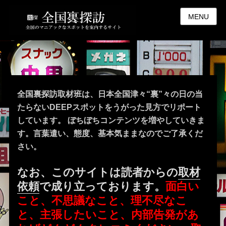
MENU
全国裏探訪取材班は、日本全国津々“裏”々の日の当
たらないDEEPスポットをうがった見方でリポート
しています。 ぼちぼちコンテンツを増やしていきま
す。言葉遣い、態度、基本気ままなのでご了承くだ
さい。
なお、このサイトは読者からの
取材
依頼
で成り立っております。
面白い
こと、不思議なこと、理不尽なこ
と、主張したいこと、内部告発があ