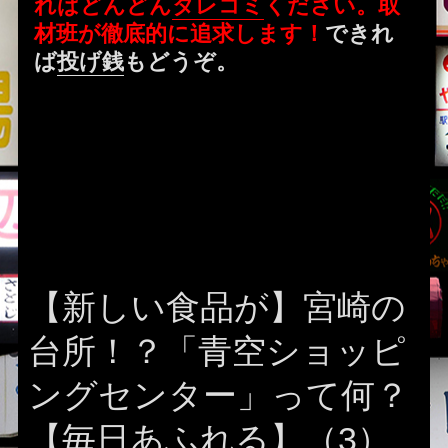
ればどんどん
タレコミ
ください。取
材班が徹底的に追求します！
できれ
ば
投げ銭
もどうぞ。
【新しい食品が】宮崎の
台所！？「青空ショッピ
ングセンター」って何？
【毎日あふれる】（3）