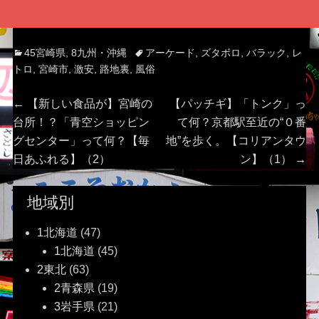
Categories
Tags
45宮崎県
,
8九州・沖縄
アーケード
,
ズタボロ
,
バラック
,
レ
トロ
,
宮崎市
,
激安
,
路地裏
,
風俗
投
Previous
Next
←
【新しい食品が】宮崎の
【パッチギ】「トンク」っ
post:
post:
台所！？「青空ショッピン
て何？京都駅至近の“０番
稿
グセンター」って何？【毎
地”を歩く。【コリアンタウ
日あふれる】（2）
ン】（1）
→
ナ
ビ
地域別
ゲ
1北海道
(47)
1北海道
(45)
ー
2東北
(63)
2青森県
(19)
シ
3岩手県
(21)